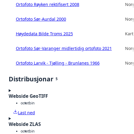
Ortofoto Røyken rektifisert 2008
Norg
Ortofoto Sør-Aurdal 2000
Norg
Høydedata Bilde Troms 2025
Kart
Ortofoto Sør-Varanger midlertidig ortofoto 2021
Norg
Ortofoto Larvik - Tjølling - Brunlanes 1966
Norg
Distribusjonar
5
Webside GeoTIFF
octet
bin
Last ned
Webside ZLAS
octet
bin