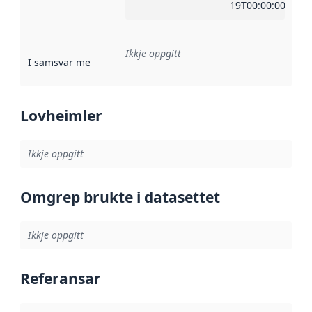
19T00:00:00Z
Ikkje oppgitt
I samsvar med
:
Referanse til ei implementeringsregel eller an
Lovheimler
Ikkje oppgitt
Omgrep brukte i datasettet
Ikkje oppgitt
Referansar