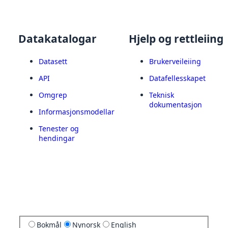
Datakatalogar
Hjelp og rettleiing
Datasett
Brukerveileiing
API
Datafellesskapet
Omgrep
Teknisk
dokumentasjon
Informasjonsmodellar
Tenester og
hendingar
Bokmål
Nynorsk
English