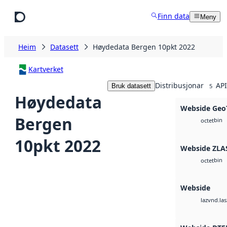
Hopp til hovudinnhald
Finn data
Meny
Heim
Datasett
Høydedata Bergen 10pkt 2022
Kartverket
Distribusjonar
API
Bruk datasett
5
Høydedata
Webside Geo
Bergen
bin
octet
10pkt 2022
Webside ZLA
bin
octet
Webside
vnd.las
laz