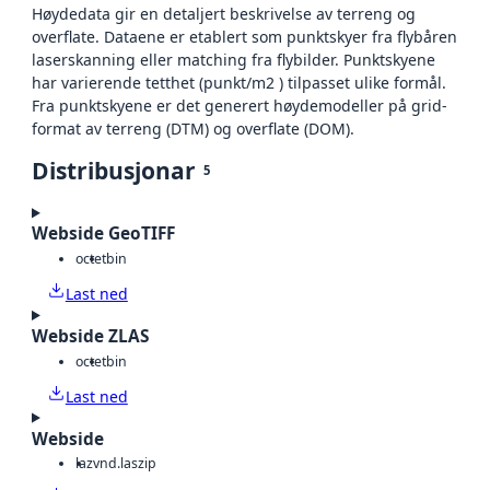
Høydedata gir en detaljert beskrivelse av terreng og
overflate. Dataene er etablert som punktskyer fra flybåren
laserskanning eller matching fra flybilder. Punktskyene
har varierende tetthet (punkt/m2 ) tilpasset ulike formål.
Fra punktskyene er det generert høydemodeller på grid-
format av terreng (DTM) og overflate (DOM).
Distribusjonar
5
Webside GeoTIFF
octet
bin
Last ned
Webside ZLAS
octet
bin
Last ned
Webside
laz
vnd.laszip