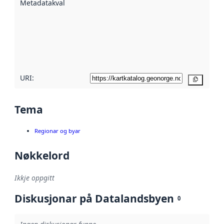
Metadatakvalitet
:
hjelp av
metadata.
Les meir om
metadatakvalitet
her
URI:
Kopier
Tema
Regionar og byar
Nøkkelord
Ikkje oppgitt
Diskusjonar på Datalandsbyen
0