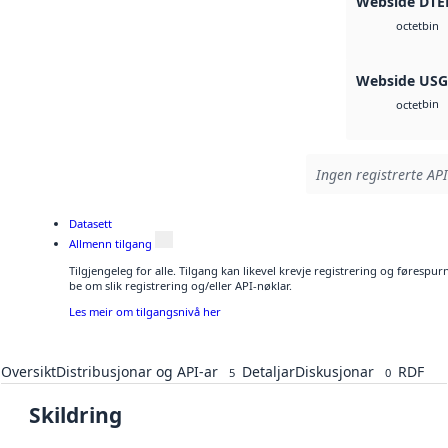
Webside DTE
bin
octet
Webside US
bin
octet
Ingen registrerte API
Datasett
Allmenn tilgang
Tilgjengeleg for alle. Tilgang kan likevel krevje registrering og førespu
be om slik registrering og/eller API-nøklar.
Les meir om tilgangsnivå her
Oversikt
Distribusjonar og API-ar
Detaljar
Diskusjonar
RDF
5
0
Skildring