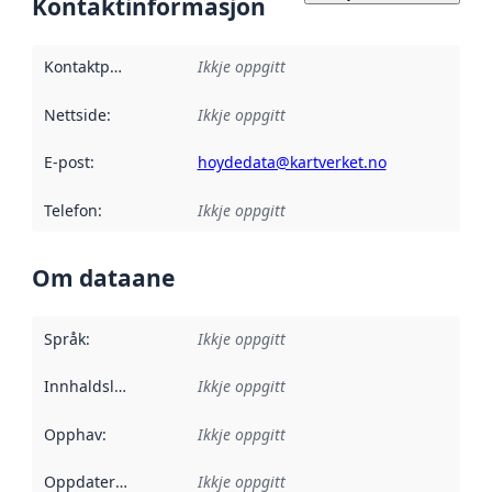
Kontaktinformasjon
Kontaktpunkt
:
Ikkje oppgitt
Nettside
:
Ikkje oppgitt
E-post
:
hoydedata@kartverket.no
Telefon
:
Ikkje oppgitt
Om dataane
Språk
:
Ikkje oppgitt
Innhaldsleverandørar
Ikkje oppgitt
:
Opphav
:
Ikkje oppgitt
Oppdateringsfrekvens
Ikkje oppgitt
: