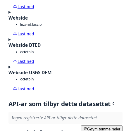
Last ned
Webside
laz
vnd.laszip
Last ned
Webside DTED
octet
bin
Last ned
Webside USGS DEM
octet
bin
Last ned
API-ar som tilbyr dette datasettet
0
Ingen registrerte API-ar tilbyr dette datasettet.
Gøym tomme rader