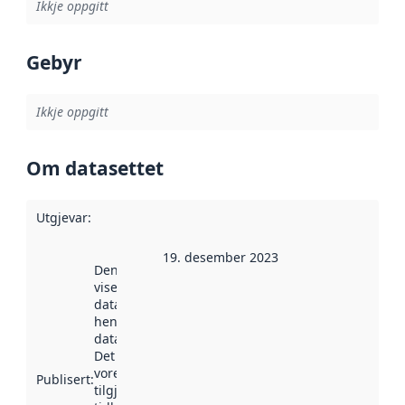
Ikkje oppgitt
Gebyr
Ikkje oppgitt
Om datasettet
Utgjevar
:
19. desember 2023
Denne datoen
viser når
datasettet vart
henta inn av
data.norge.no.
Det kan ha
vore
Publisert
:
tilgjengeleg