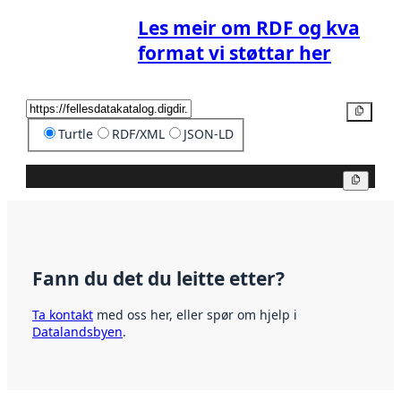
Les meir om RDF og kva
format vi støttar her
Kopier
Turtle
RDF/XML
JSON-LD
Kopier
Fann du det du leitte etter?
Ta kontakt
med oss her, eller spør om hjelp i
Datalandsbyen
.