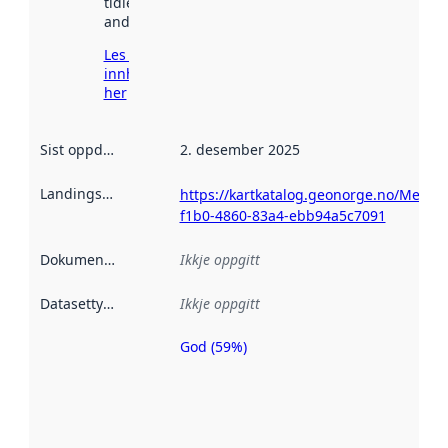
tidlegare
andre stader.
Les meir om
innhenting
her
Sist oppdatert
:
2. desember 2025
Landingsside
:
https://kartkatalog.geonorge.no/Metad
f1b0-4860-83a4-ebb94a5c7091
Dokumentasjon
:
Ikkje oppgitt
Datasettype
:
Ikkje oppgitt
God (59%)
Metadatakvalitet
er ein indikator
på kor godt
datasettene er
beskrive ved