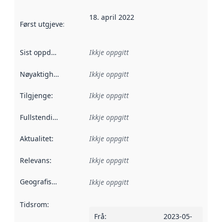
18. april 2022
Først utgjeve
:
Denne datoen seier når dataa i dette datasettet 
Sist oppdatert
:
Ikkje oppgitt
Nøyaktigheit
:
Ikkje oppgitt
Tilgjenge
:
Ikkje oppgitt
Fullstendigheit
:
Ikkje oppgitt
Aktualitet
:
Ikkje oppgitt
Relevans
:
Ikkje oppgitt
Geografisk område
:
Ikkje oppgitt
Tidsrom
:
Frå
:
2023-05-