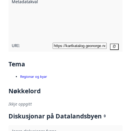
Metadatakvalitet
:
hjelp av
metadata.
Les meir om
metadatakvalitet
her
URI:
Kopier
Tema
Regionar og byar
Nøkkelord
Ikkje oppgitt
Diskusjonar på Datalandsbyen
0