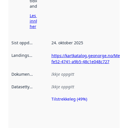
tidlegare
andre stader.
Les meir om
innhenting
her
Sist oppdatert
:
24. oktober 2025
Landingsside
:
https://kartkatalog.geonorge.no/Metad
fe52-4741-a9b5-48c1e048c727
Dokumentasjon
:
Ikkje oppgitt
Datasettype
:
Ikkje oppgitt
Tilstrekkeleg (49%)
Metadatakvalitet
er ein indikator
på kor godt
datasettene er
beskrive ved