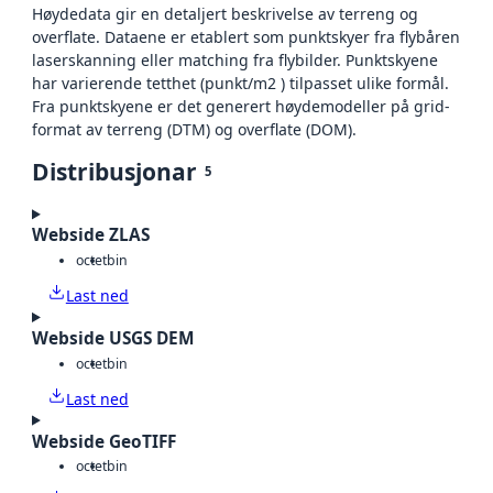
Høydedata gir en detaljert beskrivelse av terreng og
overflate. Dataene er etablert som punktskyer fra flybåren
laserskanning eller matching fra flybilder. Punktskyene
har varierende tetthet (punkt/m2 ) tilpasset ulike formål.
Fra punktskyene er det generert høydemodeller på grid-
format av terreng (DTM) og overflate (DOM).
Distribusjonar
5
Webside ZLAS
octet
bin
Last ned
Webside USGS DEM
octet
bin
Last ned
Webside GeoTIFF
octet
bin