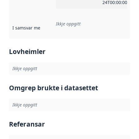
24T00:00:00Z
Ikkje oppgitt
I samsvar med
:
Referanse til ei implementeringsregel eller an
Lovheimler
Ikkje oppgitt
Omgrep brukte i datasettet
Ikkje oppgitt
Referansar