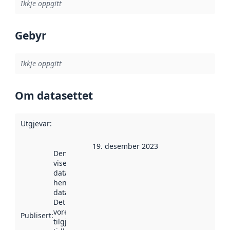
Ikkje oppgitt
Gebyr
Ikkje oppgitt
Om datasettet
Utgjevar
:
19. desember 2023
Denne datoen
viser når
datasettet vart
henta inn av
data.norge.no.
Det kan ha
vore
Publisert
:
tilgjengeleg