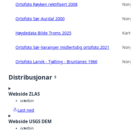
Ortofoto Røyken rektifisert 2008
Norg
Ortofoto Sør-Aurdal 2000
Norg
Høydedata Bilde Troms 2025
Kart
Ortofoto Sør-Varanger midlertidig ortofoto 2021
Norg
Ortofoto Larvik - Tjølling - Brunlanes 1966
Norg
Distribusjonar
5
Webside ZLAS
octet
bin
Last ned
Webside USGS DEM
octet
bin