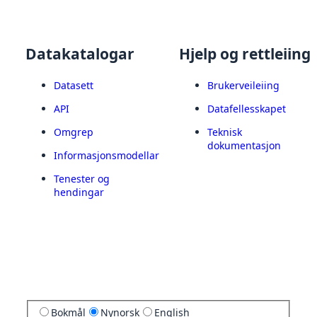
Datakatalogar
Hjelp og rettleiing
Datasett
Brukerveileiing
API
Datafellesskapet
Omgrep
Teknisk
dokumentasjon
Informasjonsmodellar
Tenester og
hendingar
Bokmål
Nynorsk
English