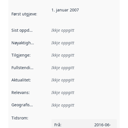
1. januar 2007
Først utgjeve
:
Denne datoen seier når dataa i dette datasettet 
Sist oppdatert
:
Ikkje oppgitt
Nøyaktigheit
:
Ikkje oppgitt
Tilgjenge
:
Ikkje oppgitt
Fullstendigheit
:
Ikkje oppgitt
Aktualitet
:
Ikkje oppgitt
Relevans
:
Ikkje oppgitt
Geografisk område
:
Ikkje oppgitt
Tidsrom
:
Frå
:
2016-06-