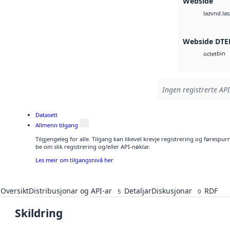
Webside
vnd.las
laz
Webside DTE
bin
octet
Ingen registrerte API
Datasett
Allmenn tilgang
Tilgjengeleg for alle. Tilgang kan likevel krevje registrering og førespu
be om slik registrering og/eller API-nøklar.
Les meir om tilgangsnivå her
Oversikt
Distribusjonar og API-ar
Detaljar
Diskusjonar
RDF
5
0
Skildring