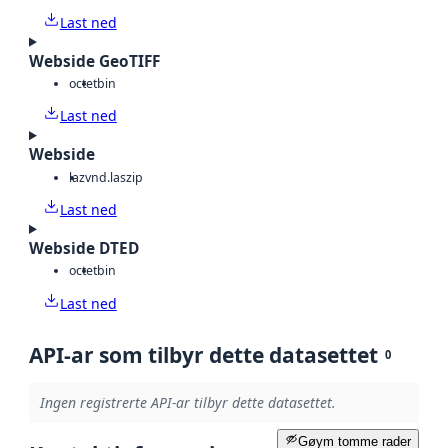
Last ned
Webside GeoTIFF
octet
bin
Last ned
Webside
laz
vnd.laszip
Last ned
Webside DTED
octet
bin
Last ned
API-ar som tilbyr dette datasettet
0
Ingen registrerte API-ar tilbyr dette datasettet.
Gøym tomme rader