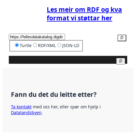
Les meir om RDF og kva
format vi støttar her
Kopier
Turtle
RDF/XML
JSON-LD
Kopier
Fann du det du leitte etter?
Ta kontakt
med oss her, eller spør om hjelp i
Datalandsbyen
.