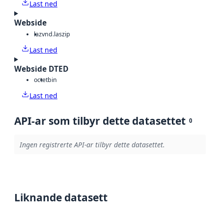
Last ned
Webside
laz
vnd.laszip
Last ned
Webside DTED
octet
bin
Last ned
API-ar som tilbyr dette datasettet
0
Ingen registrerte API-ar tilbyr dette datasettet.
Liknande datasett