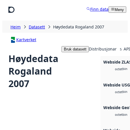
Hopp til hovudinnhald
Finn data
Meny
Heim
Datasett
Høydedata Rogaland 2007
Kartverket
Distribusjonar
API
Bruk datasett
5
Høydedata
Webside ZLA
Rogaland
bin
octet
2007
Webside US
bin
octet
Webside Geo
bin
octet