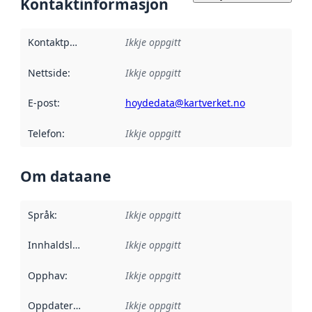
Kontaktinformasjon
Kontaktpunkt
:
Ikkje oppgitt
Nettside
:
Ikkje oppgitt
E-post
:
hoydedata@kartverket.no
Telefon
:
Ikkje oppgitt
Om dataane
Språk
:
Ikkje oppgitt
Innhaldsleverandørar
Ikkje oppgitt
:
Opphav
:
Ikkje oppgitt
Oppdateringsfrekvens
Ikkje oppgitt
: