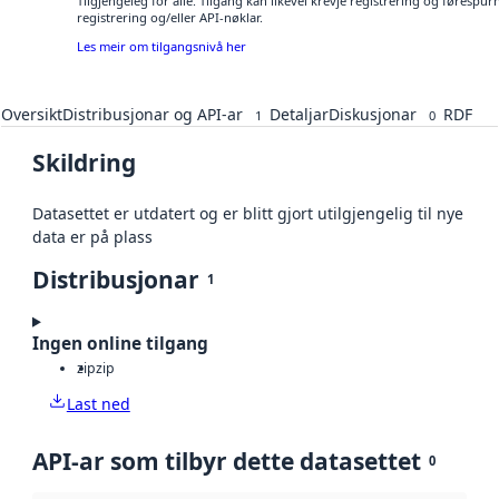
Tilgjengeleg for alle. Tilgang kan likevel krevje registrering og førespu
registrering og/eller API-nøklar.
Les meir om tilgangsnivå her
Oversikt
Distribusjonar og API-ar
Detaljar
Diskusjonar
RDF
1
0
Skildring
Datasettet er utdatert og er blitt gjort utilgjengelig til nye
data er på plass
Distribusjonar
1
Ingen online tilgang
zip
zip
Last ned
API-ar som tilbyr dette datasettet
0