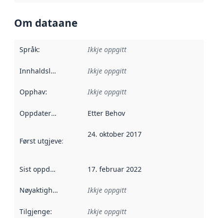
Om dataane
Språk
:
Ikkje oppgitt
Innhaldsleverandørar
Ikkje oppgitt
:
Opphav
:
Ikkje oppgitt
Oppdateringsfrekvens
Etter Behov
:
24. oktober 2017
Først utgjeve
:
Denne datoen seier når dataa i dette datasettet 
Sist oppdatert
:
17. februar 2022
Nøyaktigheit
:
Ikkje oppgitt
Tilgjenge
:
Ikkje oppgitt