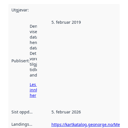
Utgjevar
:
5. februar 2019
Denne datoen
viser når
datasettet vart
henta inn av
data.norge.no.
Det kan ha
vore
Publisert
:
tilgjengeleg
tidlegare
andre stader.
Les meir om
innhenting
her
Sist oppdatert
:
5. februar 2026
Landingsside
:
https://kartkatalog.geonorge.no/Metad