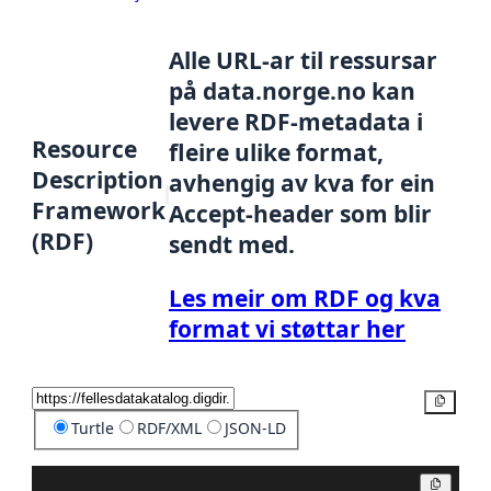
Alle URL-ar til ressursar
på data.norge.no kan
levere RDF-metadata i
Resource
fleire ulike format,
Description
avhengig av kva for ein
Framework
Accept-header som blir
(RDF)
sendt med.
Les meir om RDF og kva
format vi støttar her
Kopier
Turtle
RDF/XML
JSON-LD
Kopier