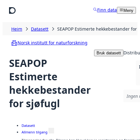
Hopp til hovudinnhald
Finn data
Meny
Heim
Datasett
SEAPOP Estimerte hekkebestander for s
Norsk institutt for naturforskning
Distrib
Bruk datasett
SEAPOP
Estimerte
hekkebestander
Ingen r
for sjøfugl
Datasett
Allmenn tilgang