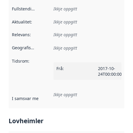
Fullstendigheit
:
Ikkje oppgitt
Aktualitet
:
Ikkje oppgitt
Relevans
:
Ikkje oppgitt
Geografisk område
:
Ikkje oppgitt
Tidsrom
:
Frå
:
2017-10-
24T00:00:00Z
Ikkje oppgitt
I samsvar med
:
Referanse til ei implementeringsregel eller an
Lovheimler