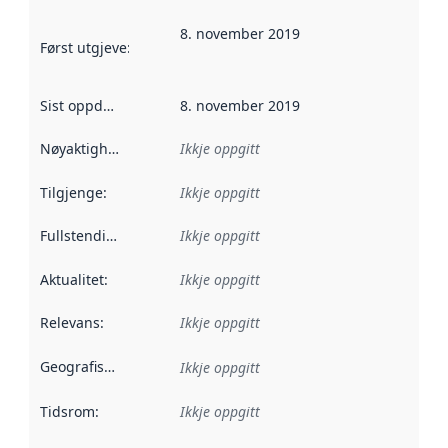
8. november 2019
Først utgjeve
:
Denne datoen seier når dataa i dette datasettet 
Sist oppdatert
:
8. november 2019
Nøyaktigheit
:
Ikkje oppgitt
Tilgjenge
:
Ikkje oppgitt
Fullstendigheit
:
Ikkje oppgitt
Aktualitet
:
Ikkje oppgitt
Relevans
:
Ikkje oppgitt
Geografisk område
:
Ikkje oppgitt
Tidsrom
:
Ikkje oppgitt