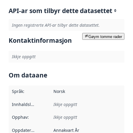
API-ar som tilbyr dette datasettet
0
Ingen registrerte API-ar tilbyr dette datasettet.
Gøym tomme rader
Kontaktinformasjon
Ikkje oppgitt
Om dataane
Språk
:
Norsk
Innhaldsleverandørar
Ikkje oppgitt
:
Opphav
:
Ikkje oppgitt
Oppdateringsfrekvens
Annakvart År
: