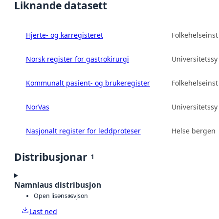
Liknande datasett
Hjerte- og karregisteret
Folkehelseinsti
Norsk register for gastrokirurgi
Universitetss
Kommunalt pasient- og brukeregister
Folkehelseinsti
NorVas
Universitetss
Nasjonalt register for leddproteser
Helse bergen 
Distribusjonar
1
Namnlaus distribusjon
Open lisens
csv
json
Last ned