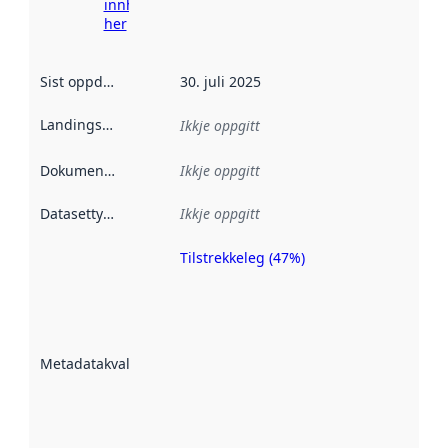
innhenting
her
Sist oppdatert
:
30. juli 2025
Landingsside
:
Ikkje oppgitt
Dokumentasjon
:
Ikkje oppgitt
Datasettype
:
Ikkje oppgitt
Tilstrekkeleg (47%)
Metadatakvalitet
er ein indikator
på kor godt
datasettene er
beskrive ved
Metadatakvalitet
:
hjelp av
metadata.
Les meir om
metadatakvalitet