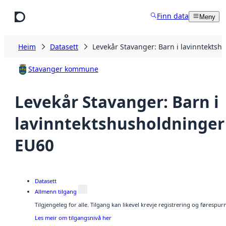
Hopp til hovudinnhald
Finn data
Meny
Heim
Datasett
Levekår Stavanger: Barn i lavinntekts
Stavanger kommune
Levekår Stavanger: Barn i
lavinntektshusholdninger
EU60
Datasett
Allmenn tilgang
Tilgjengeleg for alle. Tilgang kan likevel krevje registrering og førespu
Les meir om tilgangsnivå her