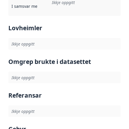
Ikkje oppgitt
I samsvar med
:
Referanse til ei implementeringsregel eller an
Lovheimler
Ikkje oppgitt
Omgrep brukte i datasettet
Ikkje oppgitt
Referansar
Ikkje oppgitt