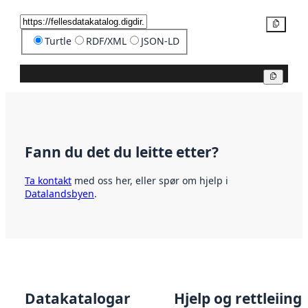
Kopier
Turtle
RDF/XML
JSON-LD
Kopier
Fann du det du leitte etter?
Ta kontakt
med oss her, eller spør om hjelp i
Datalandsbyen
.
Datakatalogar
Hjelp og rettleiing