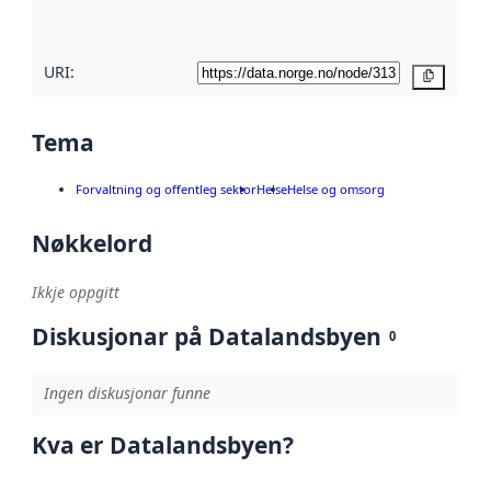
her
URI:
Kopier
Tema
Forvaltning og offentleg sektor
Helse
Helse og omsorg
Nøkkelord
Ikkje oppgitt
Diskusjonar på Datalandsbyen
0
Ingen diskusjonar funne
Kva er Datalandsbyen?