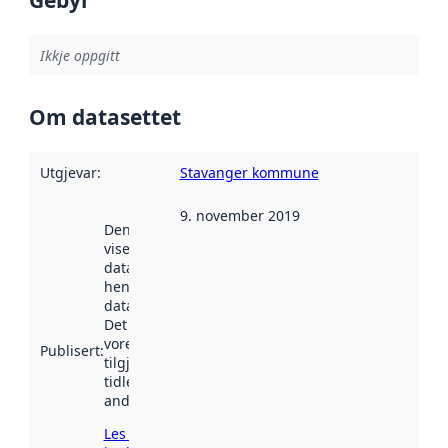
Gebyr
Ikkje oppgitt
Om datasettet
Utgjevar
:
Stavanger kommune
9. november 2019
Denne datoen
viser når
datasettet vart
henta inn av
data.norge.no.
Det kan ha
vore
Publisert
:
tilgjengeleg
tidlegare
andre stader.
Les meir om