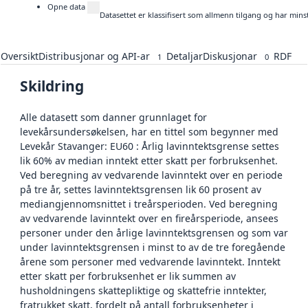
Opne data
Datasettet er klassifisert som allmenn tilgang og har mins
Oversikt
Distribusjonar og API-ar
Detaljar
Diskusjonar
RDF
1
0
Skildring
Alle datasett som danner grunnlaget for
levekårsundersøkelsen, har en tittel som begynner med
Levekår Stavanger: EU60 : Årlig lavinntektsgrense settes
lik 60% av median inntekt etter skatt per forbruksenhet.
Ved beregning av vedvarende lavinntekt over en periode
på tre år, settes lavinntektsgrensen lik 60 prosent av
mediangjennomsnittet i treårsperioden. Ved beregning
av vedvarende lavinntekt over en fireårsperiode, ansees
personer under den årlige lavinntektsgrensen og som var
under lavinntektsgrensen i minst to av de tre foregående
årene som personer med vedvarende lavinntekt. Inntekt
etter skatt per forbruksenhet er lik summen av
husholdningens skattepliktige og skattefrie inntekter,
fratrukket skatt, fordelt på antall forbruksenheter i