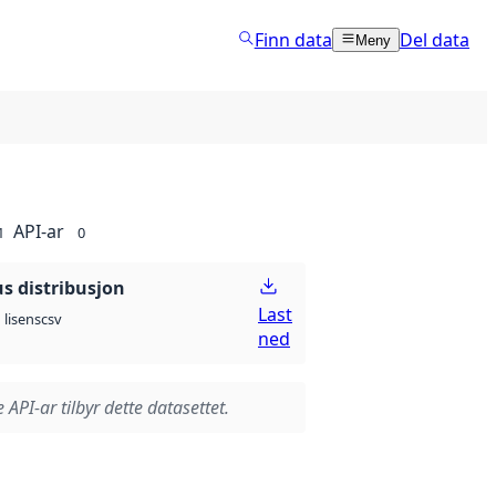
Finn data
Del data
Meny
API-ar
1
0
 distribusjon
Last
csv
lisens
ned
 API-ar tilbyr dette datasettet.