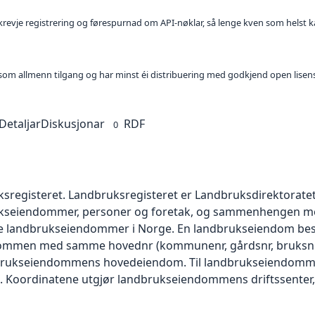
l krevje registrering og førespurnad om API-nøklar, så lenge kven som helst ka
t som allmenn tilgang og har minst éi distribuering med godkjend open lisen
Detaljar
Diskusjonar
RDF
0
uksregisteret. Landbruksregisteret er Landbruksdirektoratet
kseiendommer, personer og foretak, og sammenhengen mel
landbrukseiendommer i Norge. En landbrukseiendom består
mmen med samme hovednr (kommunenr, gårdsnr, bruksnr,
rukseiendommens hovedeiendom. Til landbrukseiendommen 
). Koordinatene utgjør landbrukseiendommens driftssenter, 