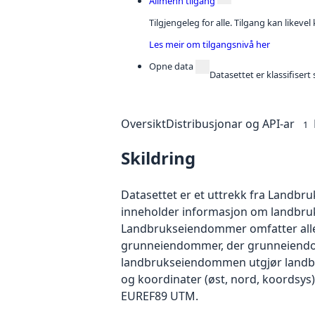
Allmenn tilgang
Tilgjengeleg for alle. Tilgang kan likeve
Les meir om tilgangsnivå her
Opne data
Datasettet er klassifiser
Oversikt
Distribusjonar og API-ar
1
Skildring
Datasettet er et uttrekk fra Landbr
inneholder informasjon om landbru
Landbrukseiendommer omfatter alle 
grunneiendommer, der grunneiendo
landbrukseiendommen utgjør landb
og koordinater (øst, nord, koordsys
EUREF89 UTM.