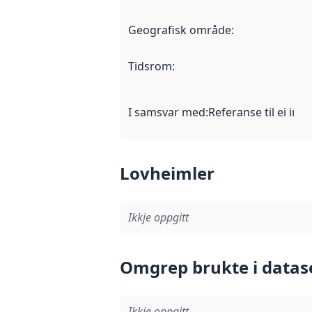
Geografisk område
:
Tidsrom
:
I samsvar med
:
Referanse til ei imp
Lovheimler
Ikkje oppgitt
Omgrep brukte i datas
Ikkje oppgitt