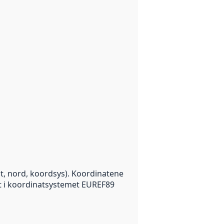
dd før datasettet blei publisert på data.norge.no.
st, nord, koordsys). Koordinatene
t i koordinatsystemet EUREF89