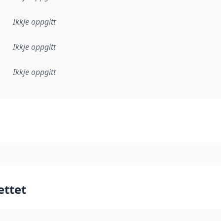
Ikkje oppgitt
Ikkje oppgitt
Ikkje oppgitt
lementeringsregel eller anna spesifikasjon som ligg til grun
ettet