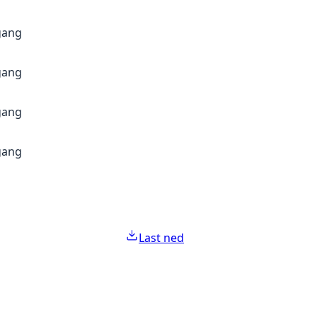
gang
gang
gang
gang
Last ned