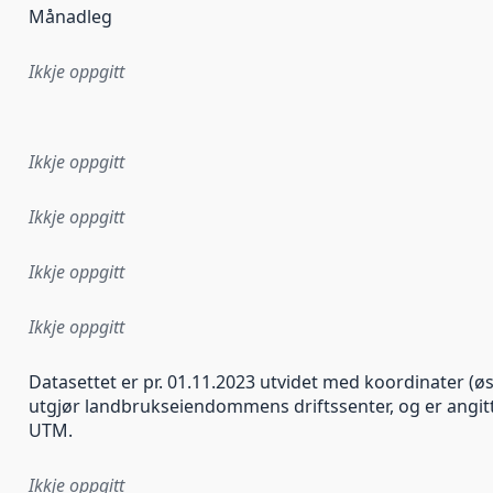
Månadleg
Ikkje oppgitt
r dataa i dette datasettet først blei utgitt. Det kan ha skje
Ikkje oppgitt
Ikkje oppgitt
Ikkje oppgitt
Ikkje oppgitt
Datasettet er pr. 01.11.2023 utvidet med koordinater (ø
utgjør landbrukseiendommens driftssenter, og er angit
UTM.
Ikkje oppgitt