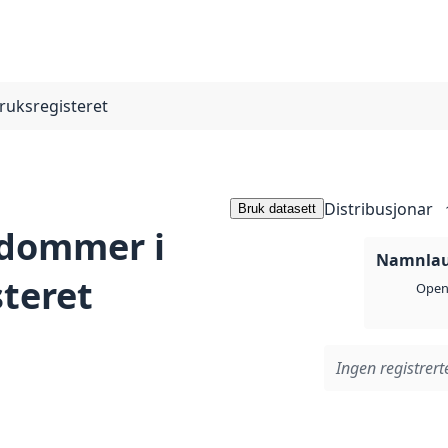
uksregisteret
Distribusjonar
Bruk datasett
dommer i
Namnlaus
teret
Open 
Ingen registrerte