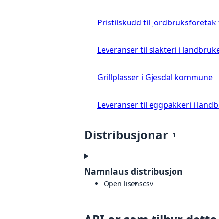
Pristilskudd til jordbruksforetak
Leveranser til slakteri i landbruke
Grillplasser i Gjesdal kommune
Leveranser til eggpakkeri i landb
Distribusjonar
1
Namnlaus distribusjon
Open lisens
csv
API-ar som tilbyr dette