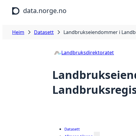
Hopp til hovudinnhald
data.norge.no
Heim
Datasett
Landbrukseiendommer i Landbr
Landbruksdirektoratet
Landbrukseien
Landbruksregis
Datasett