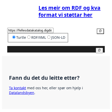
Les meir om RDF og kva
format vi støttar her
Kopier
Turtle
RDF/XML
JSON-LD
Kopier
Fann du det du leitte etter?
Ta kontakt
med oss her, eller spør om hjelp i
Datalandsbyen
.