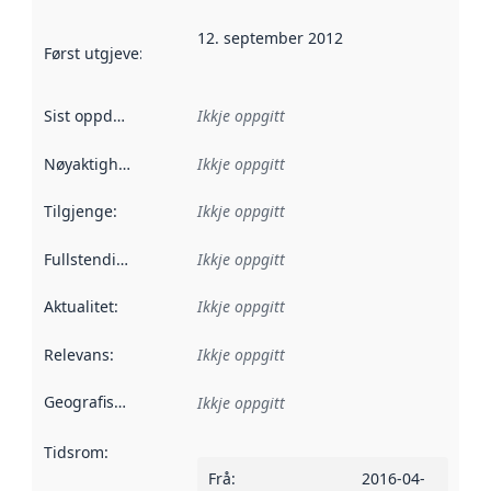
12. september 2012
Først utgjeve
:
Denne datoen seier når dataa i dette datasettet 
Sist oppdatert
:
Ikkje oppgitt
Nøyaktigheit
:
Ikkje oppgitt
Tilgjenge
:
Ikkje oppgitt
Fullstendigheit
:
Ikkje oppgitt
Aktualitet
:
Ikkje oppgitt
Relevans
:
Ikkje oppgitt
Geografisk område
:
Ikkje oppgitt
Tidsrom
:
Frå
:
2016-04-