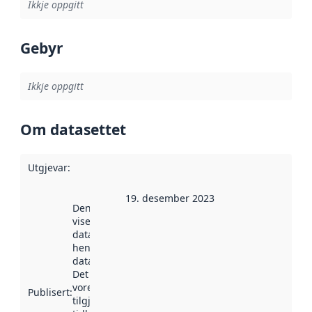
Ikkje oppgitt
Gebyr
Ikkje oppgitt
Om datasettet
Utgjevar
:
19. desember 2023
Denne datoen
viser når
datasettet vart
henta inn av
data.norge.no.
Det kan ha
vore
Publisert
:
tilgjengeleg