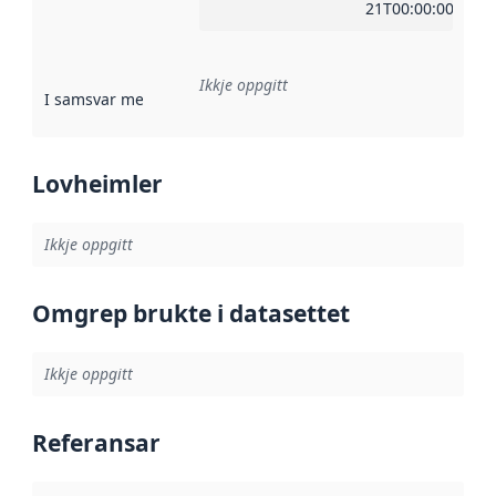
21T00:00:00Z
Ikkje oppgitt
I samsvar med
:
Referanse til ei implementeringsregel eller an
Lovheimler
Ikkje oppgitt
Omgrep brukte i datasettet
Ikkje oppgitt
Referansar