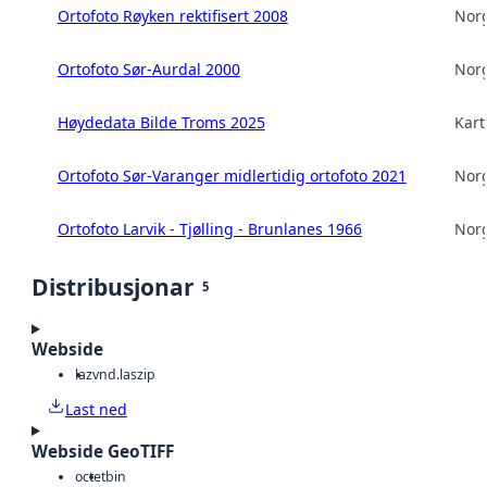
Ortofoto Røyken rektifisert 2008
Norg
Ortofoto Sør-Aurdal 2000
Norg
Høydedata Bilde Troms 2025
Kart
Ortofoto Sør-Varanger midlertidig ortofoto 2021
Norg
Ortofoto Larvik - Tjølling - Brunlanes 1966
Norg
Distribusjonar
5
Webside
laz
vnd.laszip
Last ned
Webside GeoTIFF
octet
bin