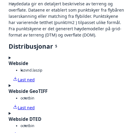
Høydedata gir en detaljert beskrivelse av terreng og
overflate. Dataene er etablert som punktskyer fra flybåren
laserskanning eller matching fra flybilder. Punktskyene
har varierende tetthet (punkt/m2 ) tilpasset ulike formål.
Fra punktskyene er det generert høydemodeller på grid-
format av terreng (DTM) og overflate (DOM).
Distribusjonar
5
Webside
laz
vnd.laszip
Last ned
Webside GeoTIFF
octet
bin
Last ned
Webside DTED
octet
bin