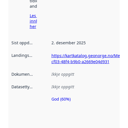
tidlegare
andre stader.
Les meir om
innhenting
her
Sist oppdatert
:
2. desember 2025
Landingsside
:
https://kartkatalog.geonorge.no/Metad
cf03-48f4-b9b0-a2669e04d931
Dokumentasjon
:
Ikkje oppgitt
Datasettype
:
Ikkje oppgitt
God (60%)
Metadatakvalitet
er ein indikator
på kor godt
datasettene er
beskrive ved