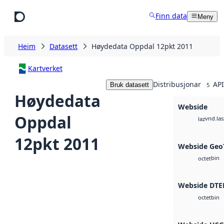
Hopp til hovudinnhald
Finn data
Meny
Heim
Datasett
Høydedata Oppdal 12pkt 2011
Kartverket
Distribusjonar
API
Bruk datasett
5
Høydedata
Webside
Oppdal
vnd.las
laz
12pkt 2011
Webside Geo
bin
octet
Webside DTE
bin
octet