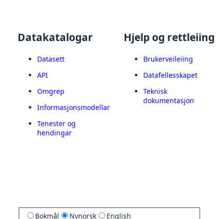
Datakatalogar
Hjelp og rettleiing
Datasett
Brukerveileiing
API
Datafellesskapet
Omgrep
Teknisk
dokumentasjon
Informasjonsmodellar
Tenester og
hendingar
Bokmål
Nynorsk
English