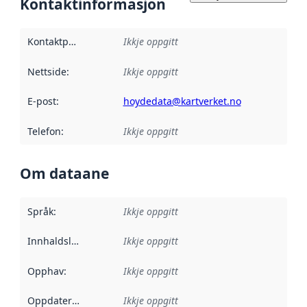
Kontaktinformasjon
Kontaktpunkt
:
Ikkje oppgitt
Nettside
:
Ikkje oppgitt
E-post
:
hoydedata@kartverket.no
Telefon
:
Ikkje oppgitt
Om dataane
Språk
:
Ikkje oppgitt
Innhaldsleverandørar
Ikkje oppgitt
:
Opphav
:
Ikkje oppgitt
Oppdateringsfrekvens
Ikkje oppgitt
: