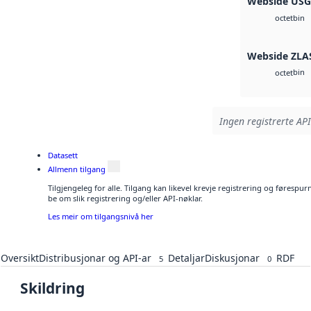
Webside US
bin
octet
Webside ZLA
bin
octet
Ingen registrerte API
Datasett
Allmenn tilgang
Tilgjengeleg for alle. Tilgang kan likevel krevje registrering og førespu
be om slik registrering og/eller API-nøklar.
Les meir om tilgangsnivå her
Oversikt
Distribusjonar og API-ar
Detaljar
Diskusjonar
RDF
5
0
Skildring