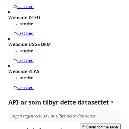
Last ned
Webside DTED
octet
bin
Last ned
Webside USGS DEM
octet
bin
Last ned
Webside ZLAS
octet
bin
Last ned
API-ar som tilbyr dette datasettet
0
Ingen registrerte API-ar tilbyr dette datasettet.
Gøym tomme rader