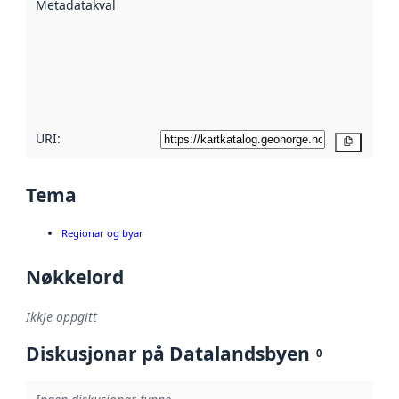
Metadatakvalitet
:
hjelp av
metadata.
Les meir om
metadatakvalitet
her
URI:
Kopier
Tema
Regionar og byar
Nøkkelord
Ikkje oppgitt
Diskusjonar på Datalandsbyen
0