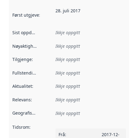
28. juli 2017
Først utgjeve
:
Denne datoen seier når dataa i dette datasettet 
Sist oppdatert
:
Ikkje oppgitt
Nøyaktigheit
:
Ikkje oppgitt
Tilgjenge
:
Ikkje oppgitt
Fullstendigheit
:
Ikkje oppgitt
Aktualitet
:
Ikkje oppgitt
Relevans
:
Ikkje oppgitt
Geografisk område
:
Ikkje oppgitt
Tidsrom
:
Frå
:
2017-12-