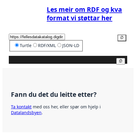
Les meir om RDF og kva
format vi støttar her
Kopier
Turtle
RDF/XML
JSON-LD
Kopier
Fann du det du leitte etter?
Ta kontakt
med oss her, eller spør om hjelp i
Datalandsbyen
.