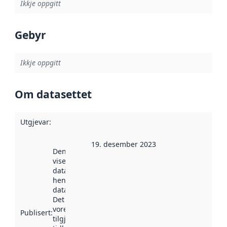
Ikkje oppgitt
Gebyr
Ikkje oppgitt
Om datasettet
Utgjevar
:
19. desember 2023
Denne datoen
viser når
datasettet vart
henta inn av
data.norge.no.
Det kan ha
vore
Publisert
:
tilgjengeleg