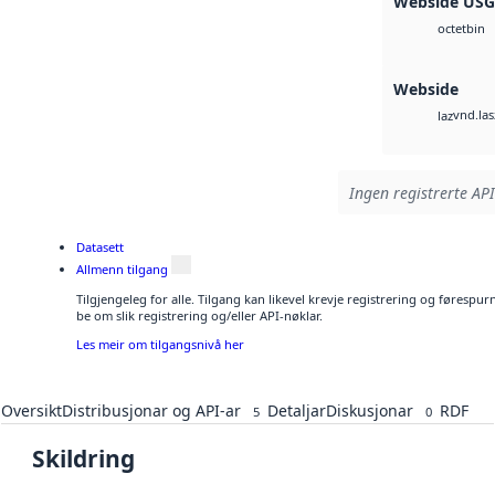
Webside US
bin
octet
Webside
vnd.las
laz
Ingen registrerte API
Datasett
Allmenn tilgang
Tilgjengeleg for alle. Tilgang kan likevel krevje registrering og førespu
be om slik registrering og/eller API-nøklar.
Les meir om tilgangsnivå her
Oversikt
Distribusjonar og API-ar
Detaljar
Diskusjonar
RDF
5
0
Skildring