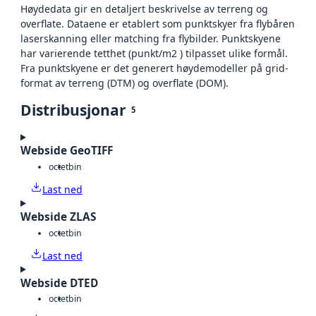
Høydedata gir en detaljert beskrivelse av terreng og
overflate. Dataene er etablert som punktskyer fra flybåren
laserskanning eller matching fra flybilder. Punktskyene
har varierende tetthet (punkt/m2 ) tilpasset ulike formål.
Fra punktskyene er det generert høydemodeller på grid-
format av terreng (DTM) og overflate (DOM).
Distribusjonar
5
Webside GeoTIFF
octet
bin
Last ned
Webside ZLAS
octet
bin
Last ned
Webside DTED
octet
bin