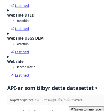
Last ned
Webside DTED
octet
bin
Last ned
Webside USGS DEM
octet
bin
Last ned
Webside
laz
vnd.laszip
Last ned
API-ar som tilbyr dette datasettet
0
Ingen registrerte API-ar tilbyr dette datasettet.
Gøym tomme rader