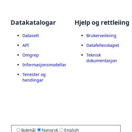
Datakatalogar
Hjelp og rettleiing
Datasett
Brukerveileiing
API
Datafellesskapet
Omgrep
Teknisk
dokumentasjon
Informasjonsmodellar
Tenester og
hendingar
Bokmål
Nynorsk
English