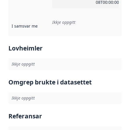
08T00:00:00Z
Ikkje oppgitt
I samsvar med
:
Referanse til ei implementeringsregel eller an
Lovheimler
Ikkje oppgitt
Omgrep brukte i datasettet
Ikkje oppgitt
Referansar