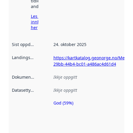
tidlegare
andre stader.
Les meir om
innhenting
her
Sist oppdatert
:
24. oktober 2025
Landingsside
:
https://kartkatalog.geonorge.no/Metad
29bb-44b4-bc01-a486ac4d61d4
Dokumentasjon
:
Ikkje oppgitt
Datasettype
:
Ikkje oppgitt
God (59%)
Metadatakvalitet
er ein indikator
på kor godt
datasettene er
beskrive ved