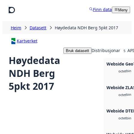
Hopp til hovudinnhald
Finn data
Meny
Heim
Datasett
Høydedata NDH Berg 5pkt 2017
Kartverket
Distribusjonar
API
Bruk datasett
5
Høydedata
Webside Geo
NDH Berg
bin
octet
5pkt 2017
Webside ZLA
bin
octet
Webside DTE
bin
octet