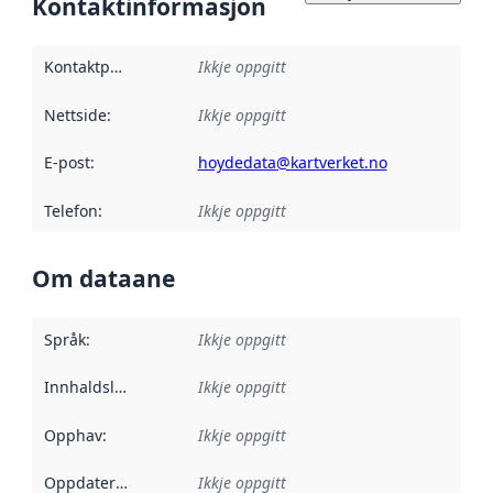
Kontaktinformasjon
Kontaktpunkt
:
Ikkje oppgitt
Nettside
:
Ikkje oppgitt
E-post
:
hoydedata@kartverket.no
Telefon
:
Ikkje oppgitt
Om dataane
Språk
:
Ikkje oppgitt
Innhaldsleverandørar
Ikkje oppgitt
:
Opphav
:
Ikkje oppgitt
Oppdateringsfrekvens
Ikkje oppgitt
: