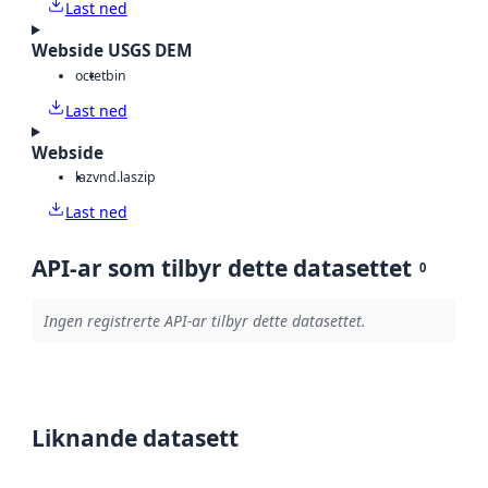
Last ned
Webside USGS DEM
octet
bin
Last ned
Webside
laz
vnd.laszip
Last ned
API-ar som tilbyr dette datasettet
0
Ingen registrerte API-ar tilbyr dette datasettet.
Liknande datasett