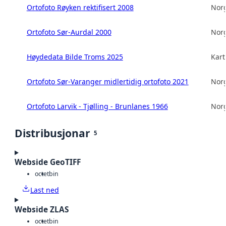
Ortofoto Røyken rektifisert 2008
Norg
Ortofoto Sør-Aurdal 2000
Norg
Høydedata Bilde Troms 2025
Kart
Ortofoto Sør-Varanger midlertidig ortofoto 2021
Norg
Ortofoto Larvik - Tjølling - Brunlanes 1966
Norg
Distribusjonar
5
Webside GeoTIFF
octet
bin
Last ned
Webside ZLAS
octet
bin