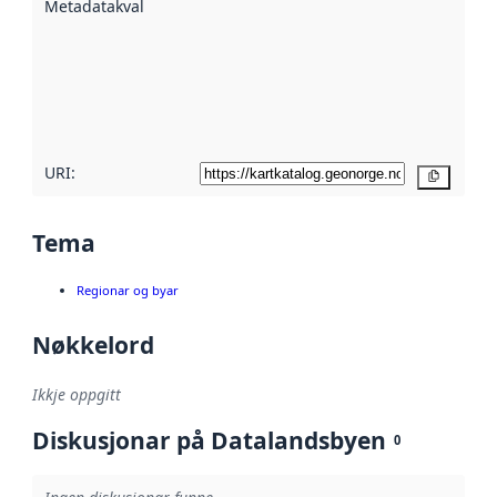
Metadatakvalitet
:
hjelp av
metadata.
Les meir om
metadatakvalitet
her
URI:
Kopier
Tema
Regionar og byar
Nøkkelord
Ikkje oppgitt
Diskusjonar på Datalandsbyen
0