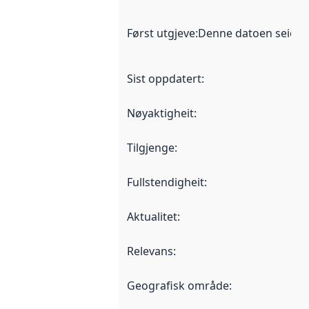
Først utgjeve
:
Denne datoen seier nå
Sist oppdatert
:
Nøyaktigheit
:
Tilgjenge
:
Fullstendigheit
:
Aktualitet
:
Relevans
:
Geografisk område
: