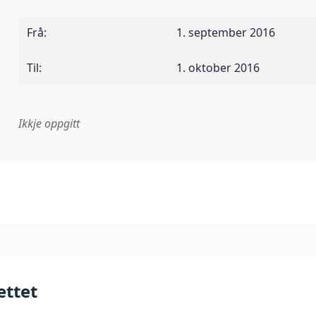
Frå
:
1. september 2016
Til
:
1. oktober 2016
Ikkje oppgitt
lementeringsregel eller anna spesifikasjon som ligg til grun
ettet