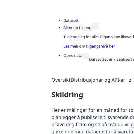
Datasett
Allmenn tilgang
Tilgjengeleg for alle. Tilgang kan likeve
Les meir om tilgangsnivå her
Opne data
Datasettet er klassifiser
Oversikt
Distribusjonar og API-ar
2
Skildring
Her er målinger for en måned for to
planlegger å publisere tilsvarende da
prøve deg fram og se på hva du vil 
gjøre noe med dataene for å ivareta 