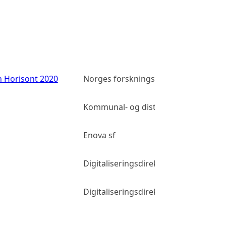
n Horisont 2020
Norges forskningsråd
Kommunal- og distriktsdepartement
Enova sf
Digitaliseringsdirektoratet
Digitaliseringsdirektoratet