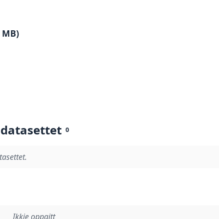
5 MB)
 datasettet
0
tasettet.
Ikkje oppgitt