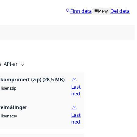
Finn data
Del data
Meny
API-ar
2
0
, komprimert (zip) (28,5 MB)
Last
zip
lisens
ned
elmålinger
Last
csv
lisens
ned