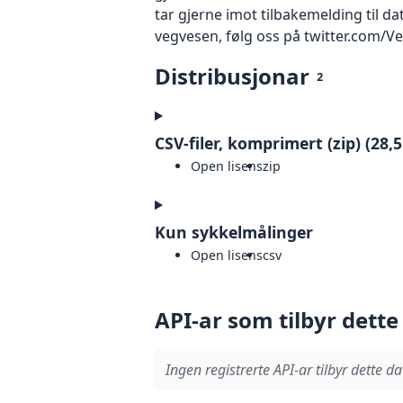
tar gjerne imot tilbakemelding til d
vegvesen, følg oss på twitter.com/V
Distribusjonar
2
CSV-filer, komprimert (zip) (28,
Open lisens
zip
Kun sykkelmålinger
Open lisens
csv
API-ar som tilbyr dette
Ingen registrerte API-ar tilbyr dette da