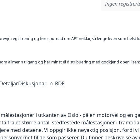
Ingen registrerte
l krevje registrering og førespurnad om API-nøklar, så lenge kven som helst ka
t som allmenn tilgang og har minst éi distribuering med godkjend open lisen
Detaljar
Diskusjonar
RDF
0
 målestasjoner i utkanten av Oslo - på en motorvei og en g
ta fra et større antall stedfestede målestasjoner i framtida.
gjøre med dataene. Vi oppgir ikke nøyaktig posisjon, fordi
personvernet til de som passerer. Du finner beskrivelse av 