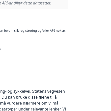
 API-ar tilbyr dette datasettet.
n be om slik registrering og/eller API-nøklar.
s.
ang- og sykkelvei. Statens vegvesen
 Du kan bruke disse filene til å
 vi må vurdere nærmere om vi må
datatyper under relevante lenker. Vi