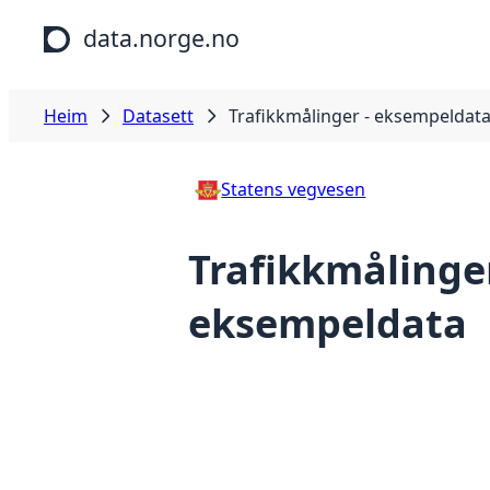
Hopp til hovudinnhald
data.norge.no
Heim
Datasett
Trafikkmålinger - eksempeldat
Statens vegvesen
Trafikkmålinger
eksempeldata