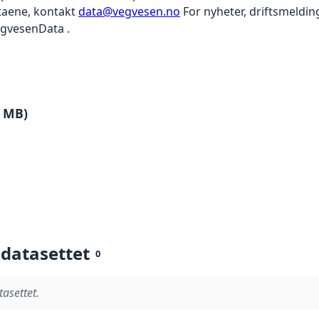
ataene, kontakt
data@vegvesen.no
For nyheter, driftsmeldin
egvesenData .
5 MB)
 datasettet
0
tasettet.