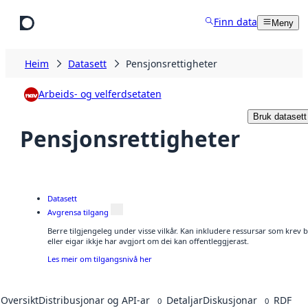
Hopp til hovudinnhald
Finn data
Meny
Heim
Datasett
Pensjonsrettigheter
Arbeids- og velferdsetaten
Bruk datasett
Pensjonsrettigheter
Datasett
Avgrensa tilgang
Berre tilgjengeleg under visse vilkår. Kan inkludere ressursar som krev be
eller eigar ikkje har avgjort om dei kan offentleggjerast.
Les meir om tilgangsnivå her
Oversikt
Distribusjonar og API-ar
Detaljar
Diskusjonar
RDF
0
0