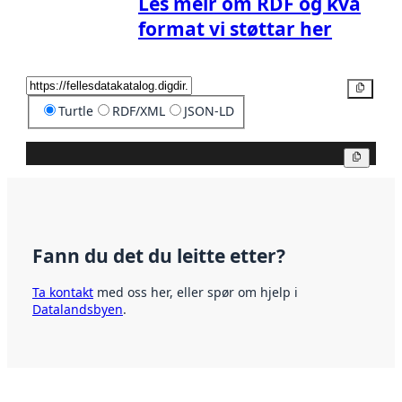
Les meir om RDF og kva
format vi støttar her
Kopier
Turtle
RDF/XML
JSON-LD
Kopier
Fann du det du leitte etter?
Ta kontakt
med oss her, eller spør om hjelp i
Datalandsbyen
.