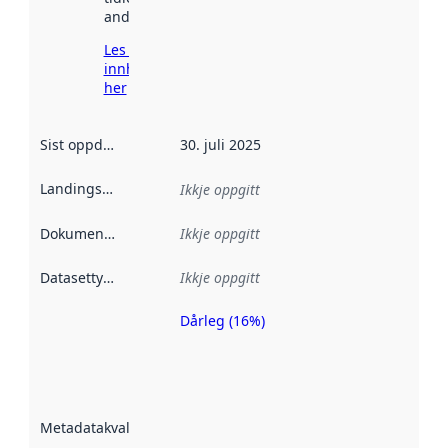
andre stader.
Les meir om
innhenting
her
Sist oppdatert
:
30. juli 2025
Landingsside
:
Ikkje oppgitt
Dokumentasjon
:
Ikkje oppgitt
Datasettype
:
Ikkje oppgitt
Dårleg (16%)
Metadatakvalitet
er ein indikator
på kor godt
datasettene er
beskrive ved
Metadatakvalitet
:
hjelp av