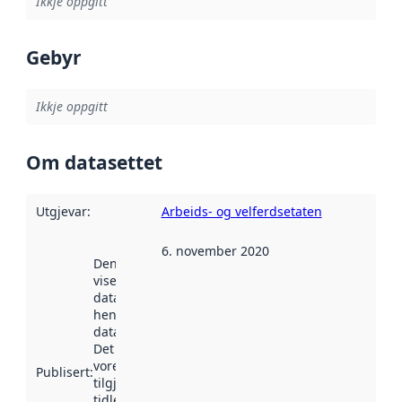
Ikkje oppgitt
Gebyr
Ikkje oppgitt
Om datasettet
Utgjevar
:
Arbeids- og velferdsetaten
6. november 2020
Denne datoen
viser når
datasettet vart
henta inn av
data.norge.no.
Det kan ha
vore
Publisert
:
tilgjengeleg
tidlegare