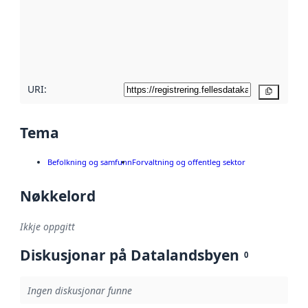
metadata.
Les meir om
metadatakvalitet
her
URI:
Kopier
Tema
Befolkning og samfunn
Forvaltning og offentleg sektor
Nøkkelord
Ikkje oppgitt
Diskusjonar på Datalandsbyen
0
Ingen diskusjonar funne