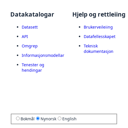
Datakatalogar
Hjelp og rettleiing
Datasett
Brukerveileiing
API
Datafellesskapet
Omgrep
Teknisk
dokumentasjon
Informasjonsmodellar
Tenester og
hendingar
Bokmål
Nynorsk
English