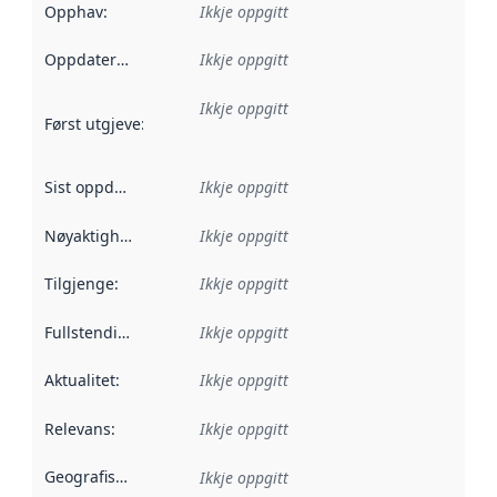
Opphav
:
Ikkje oppgitt
Oppdateringsfrekvens
Ikkje oppgitt
:
Ikkje oppgitt
Først utgjeve
:
Denne datoen seier når dataa i dette datasettet 
Sist oppdatert
:
Ikkje oppgitt
Nøyaktigheit
:
Ikkje oppgitt
Tilgjenge
:
Ikkje oppgitt
Fullstendigheit
:
Ikkje oppgitt
Aktualitet
:
Ikkje oppgitt
Relevans
:
Ikkje oppgitt
Geografisk område
:
Ikkje oppgitt