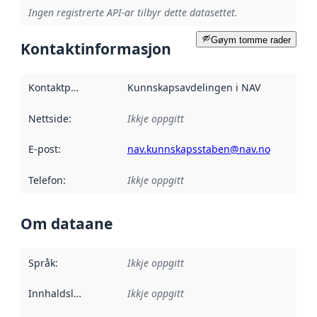
Ingen registrerte API-ar tilbyr dette datasettet.
Gøym tomme rader
Kontaktinformasjon
Kontaktpunkt
:
Kunnskapsavdelingen i NAV
Nettside
:
Ikkje oppgitt
E-post
:
nav.kunnskapsstaben@nav.no
Telefon
:
Ikkje oppgitt
Om dataane
Språk
:
Ikkje oppgitt
Innhaldsleverandørar
Ikkje oppgitt
: