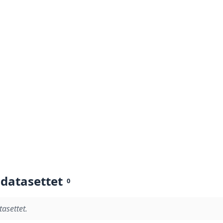
 datasettet
0
tasettet.