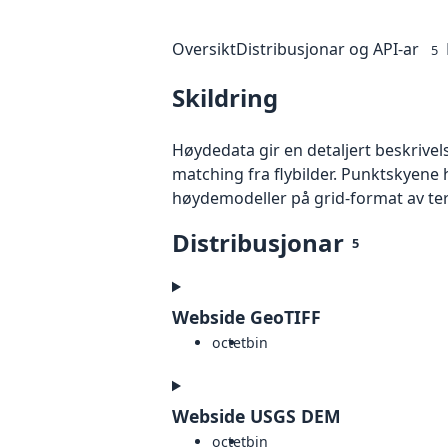
Oversikt
Distribusjonar og API-ar
5
Skildring
Høydedata gir en detaljert beskrivel
matching fra flybilder. Punktskyene 
høydemodeller på grid-format av te
Distribusjonar
5
Webside GeoTIFF
octet
bin
Webside USGS DEM
octet
bin