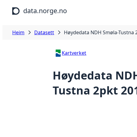
Hopp til hovudinnhald
data.norge.no
Heim
Datasett
Høydedata NDH Smøla-Tustna 2
Kartverket
Høydedata NDH
Tustna 2pkt 20