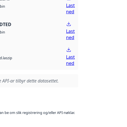
Last
bin
ned
 DTED
Last
bin
ned
Last
d.laszip
ned
 API-ar tilbyr dette datasettet.
n be om slik registrering og/eller API-nøklar.