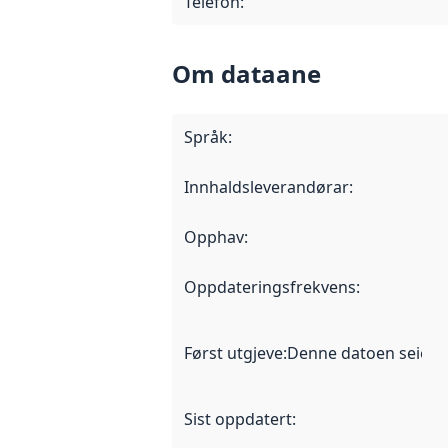
Telefon
:
Om dataane
Språk
:
Innhaldsleverandørar
:
Opphav
:
Oppdateringsfrekvens
:
Først utgjeve
:
Denne datoen seier nå
Sist oppdatert
: