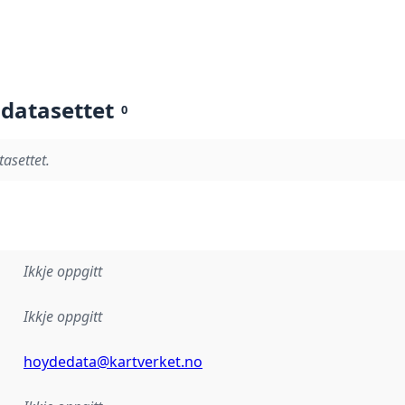
 datasettet
0
tasettet.
Ikkje oppgitt
Ikkje oppgitt
hoydedata@kartverket.no