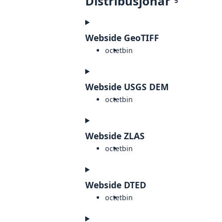
Distribusjonar
5
Webside GeoTIFF
octet
bin
Webside USGS DEM
octet
bin
Webside ZLAS
octet
bin
Webside DTED
octet
bin