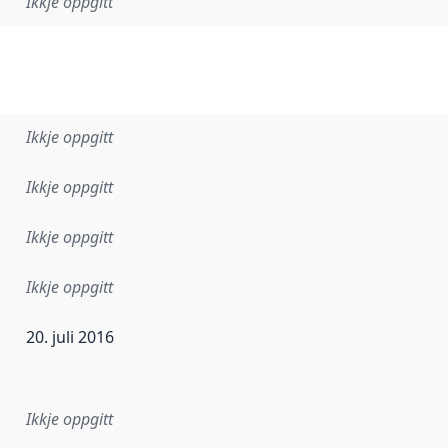
Ikkje oppgitt
Ikkje oppgitt
Ikkje oppgitt
Ikkje oppgitt
Ikkje oppgitt
20. juli 2016
r dataa i dette datasettet først blei utgitt. Det kan ha skje
Ikkje oppgitt