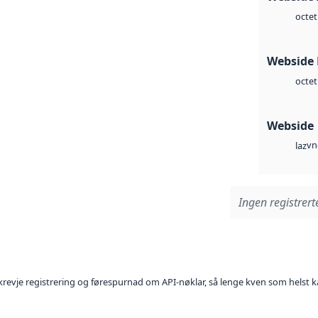
octet
Webside
octet
Webside
vn
laz
Ingen registrerte
l krevje registrering og førespurnad om API-nøklar, så lenge kven som helst ka