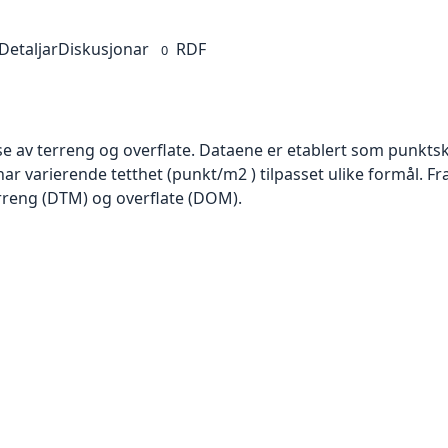
Detaljar
Diskusjonar
RDF
0
se av terreng og overflate. Dataene er etablert som punktsk
har varierende tetthet (punkt/m2 ) tilpasset ulike formål. F
rreng (DTM) og overflate (DOM).