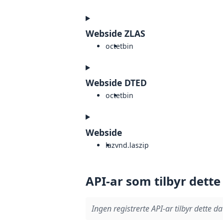
Webside ZLAS
octet
bin
Webside DTED
octet
bin
Webside
laz
vnd.laszip
API-ar som tilbyr dette
Ingen registrerte API-ar tilbyr dette da