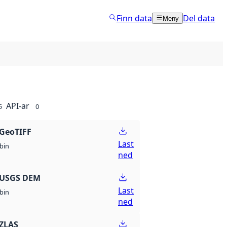
Finn data
Del data
Meny
API-ar
5
0
GeoTIFF
Last
bin
ned
 USGS DEM
Last
bin
ned
ZLAS