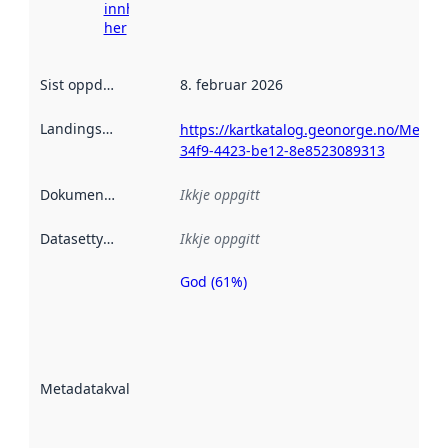
innhenting
her
Sist oppdatert
:
8. februar 2026
Landingsside
:
https://kartkatalog.geonorge.no/Metad
34f9-4423-be12-8e8523089313
Dokumentasjon
:
Ikkje oppgitt
Datasettype
:
Ikkje oppgitt
God (61%)
Metadatakvalitet
er ein indikator
på kor godt
datasettene er
beskrive ved
Metadatakvalitet
:
hjelp av
metadata.
Les meir om