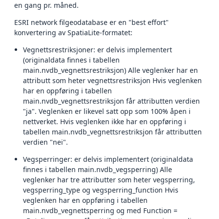
en gang pr. måned.
ESRI network filgeodatabase er en "best effort"
konvertering av SpatiaLite-formatet:
Vegnettsrestriksjoner: er delvis implementert
(originaldata finnes i tabellen
main.nvdb_vegnettsrestriksjon) Alle veglenker har en
attributt som heter vegnettsrestriksjon Hvis veglenken
har en oppføring i tabellen
main.nvdb_vegnettsrestriksjon får attributten verdien
"ja". Veglenken er likevel satt opp som 100% åpen i
nettverket. Hvis veglenken ikke har en oppføring i
tabellen main.nvdb_vegnettsrestriksjon får attributten
verdien "nei".
Vegsperringer: er delvis implementert (originaldata
finnes i tabellen main.nvdb_vegsperring) Alle
veglenker har tre attributter som heter vegsperring,
vegsperring_type og vegsperring_function Hvis
veglenken har en oppføring i tabellen
main.nvdb_vegnettsperring og med Function =