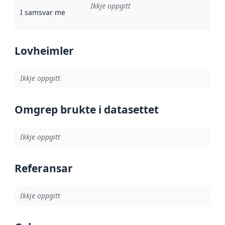
Ikkje oppgitt
I samsvar med
:
Referanse til ei implementeringsregel eller an
Lovheimler
Ikkje oppgitt
Omgrep brukte i datasettet
Ikkje oppgitt
Referansar
Ikkje oppgitt