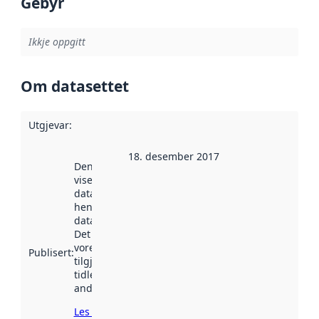
Gebyr
Ikkje oppgitt
Om datasettet
Utgjevar
:
18. desember 2017
Denne datoen
viser når
datasettet vart
henta inn av
data.norge.no.
Det kan ha
vore
Publisert
:
tilgjengeleg
tidlegare
andre stader.
Les meir om