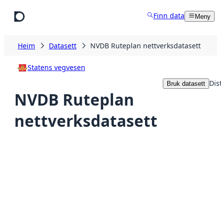
Hopp til hovudinnhald
Finn data
Meny
Heim
Datasett
NVDB Ruteplan nettverksdatasett
Statens vegvesen
Dis
Bruk datasett
NVDB Ruteplan
nettverksdatasett