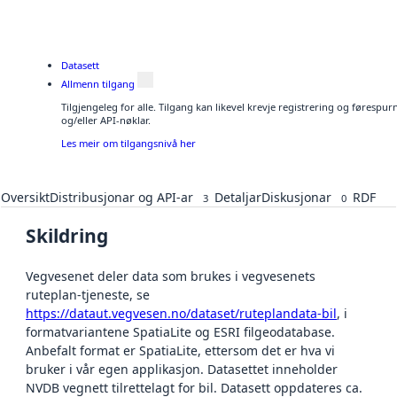
Datasett
Allmenn tilgang
Tilgjengeleg for alle. Tilgang kan likevel krevje registrering og førespu
og/eller API-nøklar.
Les meir om tilgangsnivå her
Oversikt
Distribusjonar og API-ar
Detaljar
Diskusjonar
RDF
3
0
Skildring
Vegvesenet deler data som brukes i vegvesenets
ruteplan-tjeneste, se
https://dataut.vegvesen.no/dataset/ruteplandata-bil
, i
formatvariantene SpatiaLite og ESRI filgeodatabase.
Anbefalt format er SpatiaLite, ettersom det er hva vi
bruker i vår egen applikasjon. Datasettet inneholder
NVDB vegnett tilrettelagt for bil. Datasett oppdateres ca.