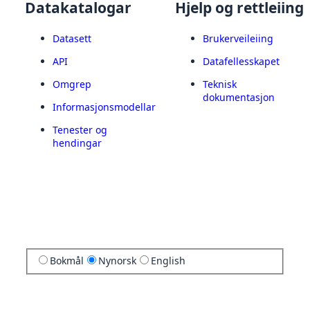
Datakatalogar
Hjelp og rettleiing
Datasett
Brukerveileiing
API
Datafellesskapet
Omgrep
Teknisk
dokumentasjon
Informasjonsmodellar
Tenester og
hendingar
Bokmål
Nynorsk
English