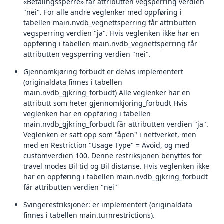
«Betalingssperre» får attributten vegsperring verdien
"nei". For alle andre veglenker med oppføring i
tabellen main.nvdb_vegnettsperring får attributten
vegsperring verdien "ja". Hvis veglenken ikke har en
oppføring i tabellen main.nvdb_vegnettsperring får
attributten vegsperring verdien "nei".
Gjennomkjøring forbudt er delvis implementert
(originaldata finnes i tabellen
main.nvdb_gjkring_forbudt) Alle veglenker har en
attributt som heter gjennomkjoring_forbudt Hvis
veglenken har en oppføring i tabellen
main.nvdb_gjkring_forbudt får attributten verdien "ja".
Veglenken er satt opp som "åpen" i nettverket, men
med en Restriction "Usage Type" = Avoid, og med
customverdien 100. Denne restriksjonen benyttes for
travel modes Bil tid og Bil distanse. Hvis veglenken ikke
har en oppføring i tabellen main.nvdb_gjkring_forbudt
får attributten verdien "nei"
Svingerestriksjoner: er implementert (originaldata
finnes i tabellen main.turnrestrictions).