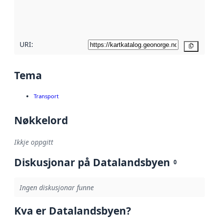
metadatakvalitet
her
URI:
Kopier
Tema
Transport
Nøkkelord
Ikkje oppgitt
Diskusjonar på Datalandsbyen
0
Ingen diskusjonar funne
Kva er Datalandsbyen?