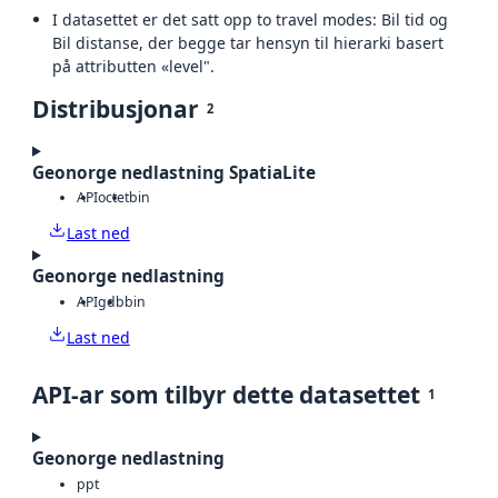
I datasettet er det satt opp to travel modes: Bil tid og
Bil distanse, der begge tar hensyn til hierarki basert
på attributten «level".
Distribusjonar
2
Geonorge nedlastning SpatiaLite
API
octet
bin
Last ned
Geonorge nedlastning
API
gdb
bin
Last ned
API-ar som tilbyr dette datasettet
1
Geonorge nedlastning
ppt