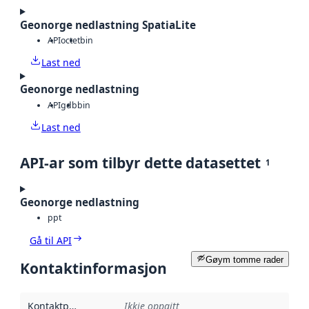
Geonorge nedlastning SpatiaLite
API
octet
bin
Last ned
Geonorge nedlastning
API
gdb
bin
Last ned
API-ar som tilbyr dette datasettet
1
Geonorge nedlastning
ppt
Gå til API
Gøym tomme rader
Kontaktinformasjon
Kontaktpunkt
:
Ikkje oppgitt