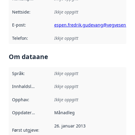
Nettside
:
Ikkje oppgitt
E-post
:
espen.fredrik.gudevang@vegvesen.no
Telefon
:
Ikkje oppgitt
Om dataane
Språk
:
Ikkje oppgitt
Innhaldsleverandørar
Ikkje oppgitt
:
Opphav
:
Ikkje oppgitt
Oppdateringsfrekvens
Månadleg
:
26. januar 2013
Først utgjeve
:
Denne datoen seier når dataa i dette datasettet 