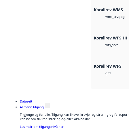
Korallrev WMS
jpg
wms_srvc
Korallrev WFS HI
wfs_srvc
Korallrev WFS
gml
Datasett
Allmenn tilgang
Tilgjengeleg for alle. Tilgang kan likevel krevje registrering og førespu
kan be om slik registrering og/eller API-nøklar.
Les meir om tilgangsnivå her