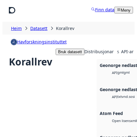
Hopp til hovudinnhald
Finn data
Meny
Heim
Datasett
Korallrev
Havforskningsinstituttet
Distribusjonar
API-ar
Bruk datasett
5
Korallrev
Geonorge nedlas
gml
gml
API
Geonorge nedlas
txt
vnd.sosi
API
Atom Feed
xml
Open lisens