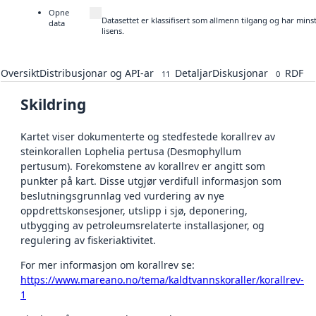
Opne
Datasettet er klassifisert som allmenn tilgang og har min
data
lisens.
Oversikt
Distribusjonar og API-ar
Detaljar
Diskusjonar
RDF
11
0
Skildring
Kartet viser dokumenterte og stedfestede korallrev av
steinkorallen Lophelia pertusa (Desmophyllum
pertusum). Forekomstene av korallrev er angitt som
punkter på kart. Disse utgjør verdifull informasjon som
beslutningsgrunnlag ved vurdering av nye
oppdrettskonsesjoner, utslipp i sjø, deponering,
utbygging av petroleumsrelaterte installasjoner, og
regulering av fiskeriaktivitet.
For mer informasjon om korallrev se:
https://www.mareano.no/tema/kaldtvannskoraller/korallrev-
1