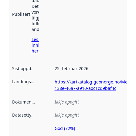
data.norge.no.
Det kan ha
vore
Publisert
:
tilgjengeleg
tidlegare
andre stader.
Les meir om
innhenting
her
Sist oppdatert
:
25. februar 2026
Landingsside
:
https://kartkatalog.geonorge.no/Metad
138e-46a7-a910-a0c1cd9baf4c
Dokumentasjon
:
Ikkje oppgitt
Datasettype
:
Ikkje oppgitt
God (72%)
Metadatakvalitet