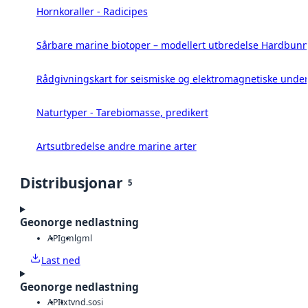
Hornkoraller - Radicipes
Sårbare marine biotoper – modellert utbredelse Hardbunn
Rådgivningskart for seismiske og elektromagnetiske under
Naturtyper - Tarebiomasse, predikert
Artsutbredelse andre marine arter
Distribusjonar
5
Geonorge nedlastning
API
gml
gml
Last ned
Geonorge nedlastning
API
txt
vnd.sosi