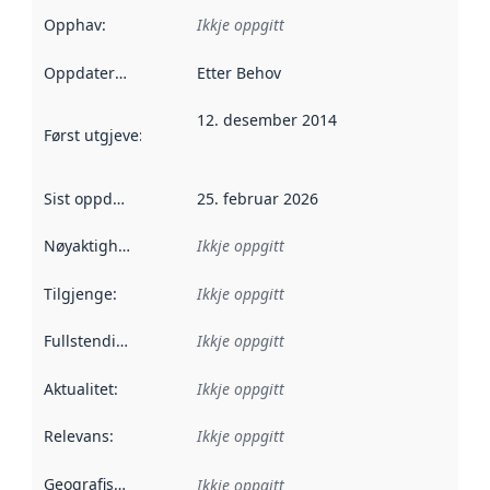
Opphav
:
Ikkje oppgitt
Oppdateringsfrekvens
Etter Behov
:
12. desember 2014
Først utgjeve
:
Denne datoen seier når dataa i dette datasettet 
Sist oppdatert
:
25. februar 2026
Nøyaktigheit
:
Ikkje oppgitt
Tilgjenge
:
Ikkje oppgitt
Fullstendigheit
:
Ikkje oppgitt
Aktualitet
:
Ikkje oppgitt
Relevans
:
Ikkje oppgitt
Geografisk område
:
Ikkje oppgitt