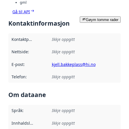
gml
Gå til API
Gøym tomme rader
Kontaktinformasjon
Kontaktpunkt
:
Ikkje oppgitt
Nettside
:
Ikkje oppgitt
E-post
:
kjell.bakkeplass@hi.no
Telefon
:
Ikkje oppgitt
Om dataane
Språk
:
Ikkje oppgitt
Innhaldsleverandørar
Ikkje oppgitt
: