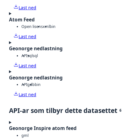
Last ned
Atom Feed
Open lisens
xml
bin
Last ned
Geonorge nedlastning
API
sql
sql
Last ned
Geonorge nedlastning
API
gdb
bin
Last ned
API-ar som tilbyr dette datasettet
6
Geonorge Inspire atom feed
gml