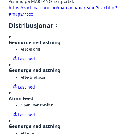
Visning på MAREANO kartportal:
https://kart.mareano.no/mareano/mareanoPolar.html?
#maps/7555
Distribusjonar
5
Geonorge nedlastning
API
gml
gml
Last ned
Geonorge nedlastning
API
txt
vnd.sosi
Last ned
Atom Feed
Open lisens
xml
bin
Last ned
Geonorge nedlastning
API
sql
sql