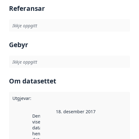
Referansar
Ikkje oppgitt
Gebyr
Ikkje oppgitt
Om datasettet
Utgjevar
:
18. desember 2017
Denne datoen
viser når
datasettet vart
henta inn av