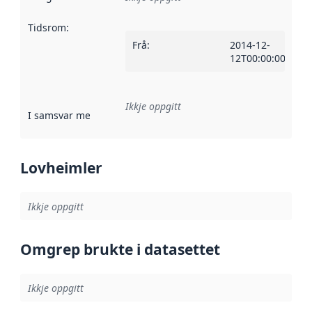
Tidsrom
:
Frå
:
2014-12-
12T00:00:00Z
Ikkje oppgitt
I samsvar med
:
Referanse til ei implementeringsregel eller an
Lovheimler
Ikkje oppgitt
Omgrep brukte i datasettet
Ikkje oppgitt