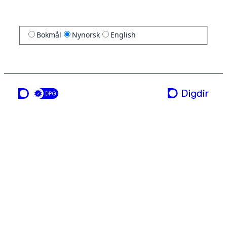
Bokmål
Nynorsk
English
ei teneste frå