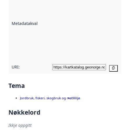
er ein indikator
på kor godt
datasettene er
beskrive ved
Metadatakvalitet
:
hjelp av
metadata.
Les meir om
metadatakvalitet
her
URI:
Kopier
Tema
Jordbruk, fiskeri, skogbruk og mat
Miljø
Nøkkelord
Ikkje oppgitt