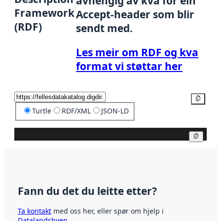
avhengig av kva for ein
Framework
Accept-header som blir
(RDF)
sendt med.
Les meir om RDF og kva
format vi støttar her
Kopier
Turtle
RDF/XML
JSON-LD
Kopier
Fann du det du leitte etter?
Ta kontakt
med oss her, eller spør om hjelp i
Datalandsbyen
.