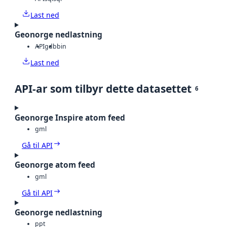
Last ned
Geonorge nedlastning
API
gdb
bin
Last ned
API-ar som tilbyr dette datasettet
6
Geonorge Inspire atom feed
gml
Gå til API
Geonorge atom feed
gml
Gå til API
Geonorge nedlastning
ppt