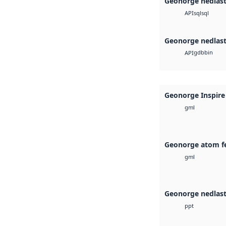
Geonorge nedlas
sql
sql
API
Geonorge nedlas
gdb
bin
API
Geonorge Inspire
gml
Geonorge atom f
gml
Geonorge nedlas
ppt