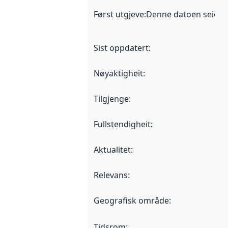
Først utgjeve
:
Denne datoen seier nå
Sist oppdatert
:
Nøyaktigheit
:
Tilgjenge
:
Fullstendigheit
:
Aktualitet
:
Relevans
:
Geografisk område
:
Tidsrom
: