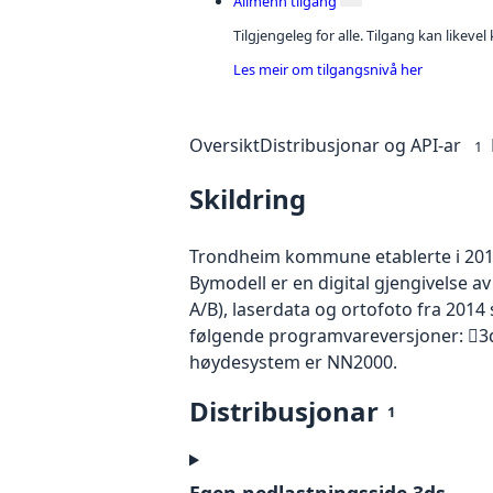
Allmenn tilgang
Tilgjengeleg for alle. Tilgang kan likeve
Les meir om tilgangsnivå her
Oversikt
Distribusjonar og API-ar
1
Skildring
Trondheim kommune etablerte i 2014
Bymodell er en digital gjengivelse 
A/B), laserdata og ortofoto fra 2014
følgende programvareversjoner: 3d
høydesystem er NN2000.
Distribusjonar
1