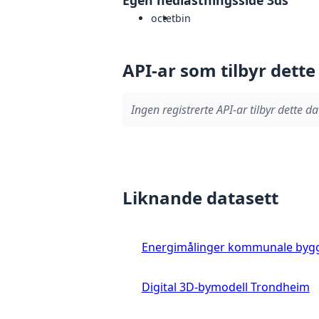
Egen nedlastningsside 3ds
octet
bin
API-ar som tilbyr dette
Ingen registrerte API-ar tilbyr dette da
Liknande datasett
Energimålinger kommunale byg
Digital 3D-bymodell Trondheim