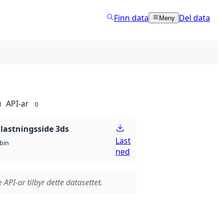
Finn data
Del data
Meny
API-ar
1
0
lastningsside 3ds
Last
bin
ned
 API-ar tilbyr dette datasettet.