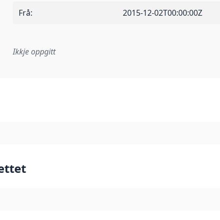
Frå
:
2015-12-02T00:00:00Z
Ikkje oppgitt
lementeringsregel eller anna spesifikasjon som ligg til grun
ettet