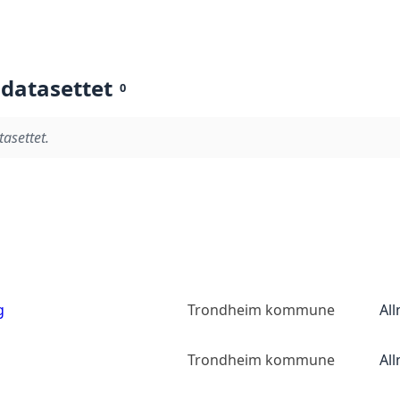
 datasettet
0
tasettet.
g
Trondheim kommune
Al
Trondheim kommune
Al