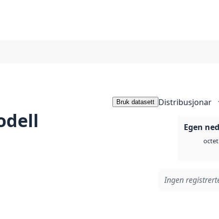
Distribusjonar
Bruk datasett
odell
Egen ned
octet
Ingen registrerte