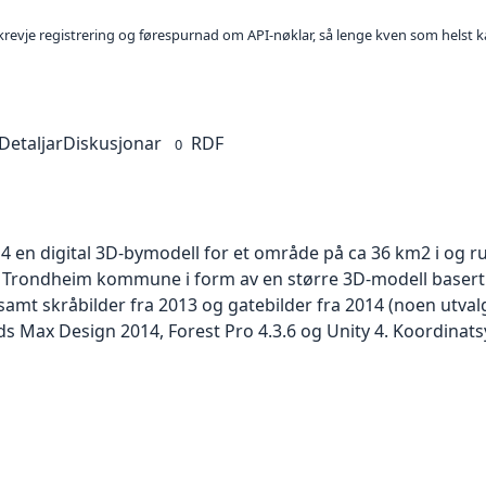
l krevje registrering og førespurnad om API-nøklar, så lenge kven som helst ka
Detaljar
Diskusjonar
RDF
0
 en digital 3D-bymodell for et område på ca 36 km2 i og 
av Trondheim kommune i form av en større 3D-modell basert 
 samt skråbilder fra 2013 og gatebilder fra 2014 (noen utva
s Max Design 2014, Forest Pro 4.3.6 og Unity 4. Koordin