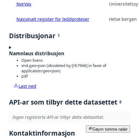
NorVas
Universitetss
Nasjonalt register for leddproteser
Helse bergen 
Distribusjonar
1
Namnlaus distribusjon
Open lisens
vnd.geo+json (obsoleted by [rfc7946] in favor of
application/geo+json)
pdf
Last ned
API-ar som tilbyr dette datasettet
0
Ingen registrerte API-ar tilbyr dette datasettet.
Gøym tomme rader
Kontaktinformasjon