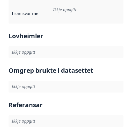
Ikkje oppgitt
I samsvar med
:
Referanse til ei implementeringsregel eller an
Lovheimler
Ikkje oppgitt
Omgrep brukte i datasettet
Ikkje oppgitt
Referansar
Ikkje oppgitt