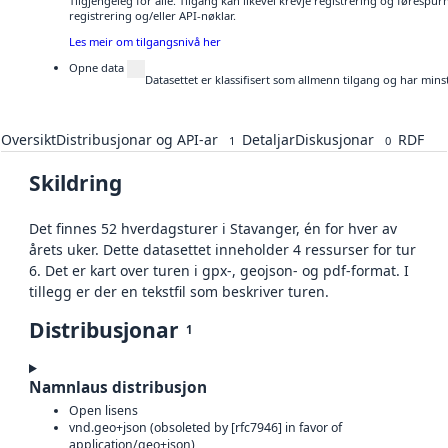
Tilgjengeleg for alle. Tilgang kan likevel krevje registrering og førespu
registrering og/eller API-nøklar.
Les meir om tilgangsnivå her
Opne data
Datasettet er klassifisert som allmenn tilgang og har mins
Oversikt
Distribusjonar og API-ar
Detaljar
Diskusjonar
RDF
1
0
Skildring
Det finnes 52 hverdagsturer i Stavanger, én for hver av
årets uker. Dette datasettet inneholder 4 ressurser for tur
6. Det er kart over turen i gpx-, geojson- og pdf-format. I
tillegg er der en tekstfil som beskriver turen.
Distribusjonar
1
Namnlaus distribusjon
Open lisens
vnd.geo+json (obsoleted by [rfc7946] in favor of
application/geo+json)