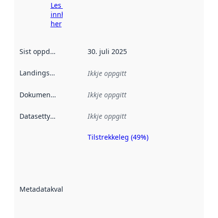
Les meir om
innhenting
her
Sist oppdatert
:
30. juli 2025
Landingsside
:
Ikkje oppgitt
Dokumentasjon
:
Ikkje oppgitt
Datasettype
:
Ikkje oppgitt
Tilstrekkeleg (49%)
Metadatakvalitet
er ein indikator
på kor godt
datasettene er
beskrive ved
Metadatakvalitet
:
hjelp av
metadata.
Les meir om