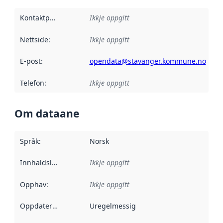
Kontaktpunkt
:
Ikkje oppgitt
Nettside
:
Ikkje oppgitt
E-post
:
opendata@stavanger.kommune.no
Telefon
:
Ikkje oppgitt
Om dataane
Språk
:
Norsk
Innhaldsleverandørar
Ikkje oppgitt
:
Opphav
:
Ikkje oppgitt
Oppdateringsfrekvens
Uregelmessig
: