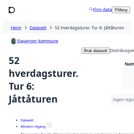
Hopp til hovudinnhald
Finn data
Meny
Heim
Datasett
52 hverdagsturer. Tur 6: Jåttåturen
Stavanger kommune
Distribusjo
Bruk datasett
52
Namn
hverdagsturer.
Tur 6:
Jåttåturen
Ingen regis
Datasett
Allmenn tilgang