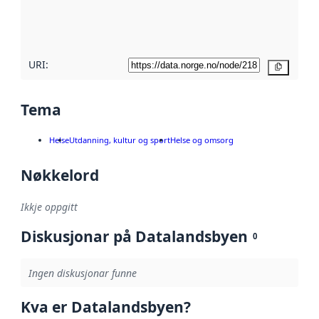
metadatakvalitet
her
URI:
Kopier
Tema
Helse
Utdanning, kultur og sport
Helse og omsorg
Nøkkelord
Ikkje oppgitt
Diskusjonar på Datalandsbyen
0
Ingen diskusjonar funne
Kva er Datalandsbyen?