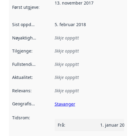
13. november 2017
Først utgjeve
:
Denne datoen seier når dataa i dette datasettet 
Sist oppdatert
:
5. februar 2018
Nøyaktigheit
:
Ikkje oppgitt
Tilgjenge
:
Ikkje oppgitt
Fullstendigheit
:
Ikkje oppgitt
Aktualitet
:
Ikkje oppgitt
Relevans
:
Ikkje oppgitt
Geografisk område
:
Stavanger
Tidsrom
:
Frå
:
1. januar 2017