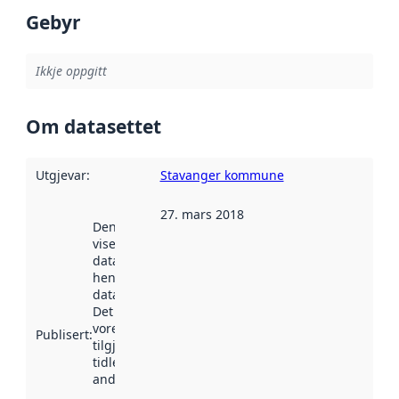
Gebyr
Ikkje oppgitt
Om datasettet
Utgjevar
:
Stavanger kommune
27. mars 2018
Denne datoen
viser når
datasettet vart
henta inn av
data.norge.no.
Det kan ha
vore
Publisert
:
tilgjengeleg
tidlegare
andre stader.