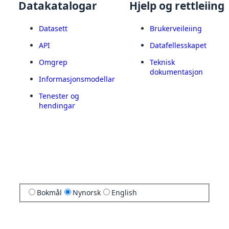
Datakatalogar
Hjelp og rettleiing
Datasett
Brukerveileiing
API
Datafellesskapet
Omgrep
Teknisk
dokumentasjon
Informasjonsmodellar
Tenester og
hendingar
Bokmål
Nynorsk
English