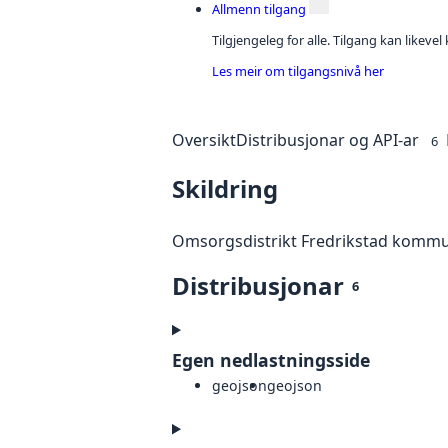
Allmenn tilgang
Tilgjengeleg for alle. Tilgang kan likeve
Les meir om tilgangsnivå her
Oversikt
Distribusjonar og API-ar
6
Skildring
Omsorgsdistrikt Fredrikstad komm
Distribusjonar
6
Egen nedlastningsside
geojson
geojson