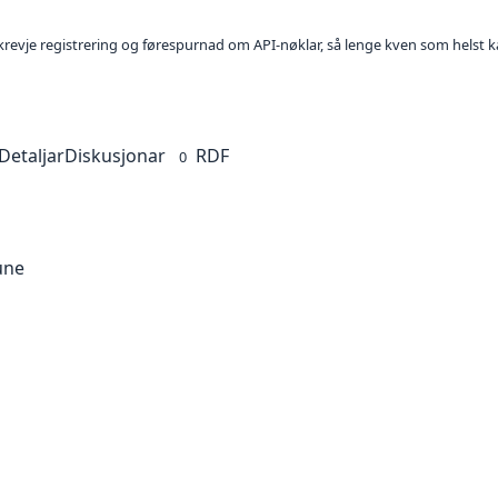
l krevje registrering og førespurnad om API-nøklar, så lenge kven som helst ka
Detaljar
Diskusjonar
RDF
0
une