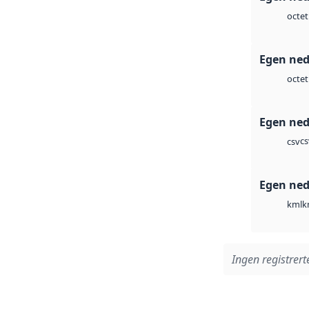
octet
Egen ned
octet
Egen ned
cs
csv
Egen ned
k
kml
Ingen registrerte