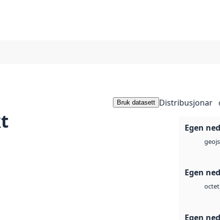
Distribusjonar
Bruk datasett
t
Egen ned
geoj
Egen ned
octet
Egen ned