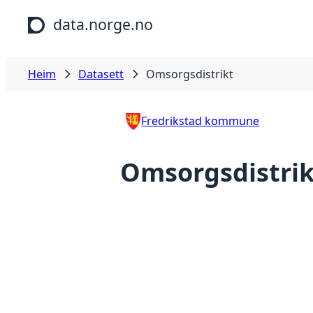
Hopp til hovudinnhald
data.norge.no
Heim
Datasett
Omsorgsdistrikt
Fredrikstad kommune
Omsorgsdistrik