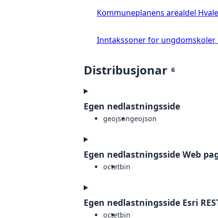
Kommuneplanens arealdel Hva
Inntakssoner for ungdomskoler
Distribusjonar
6
Egen nedlastningsside
geojson
geojson
Egen nedlastningsside Web pa
octet
bin
Egen nedlastningsside Esri RES
octet
bin