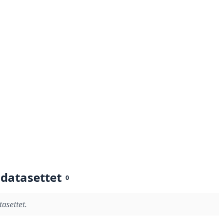
 datasettet
0
tasettet.