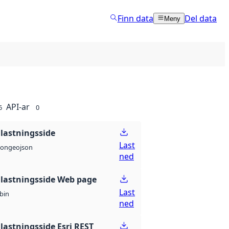
Finn data
Del data
Meny
API-ar
6
0
lastningsside
Last
geojson
son
ned
lastningsside Web page
Last
bin
ned
lastningsside Esri REST