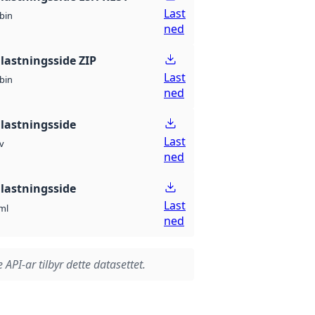
Last
bin
ned
lastningsside ZIP
Last
bin
ned
lastningsside
Last
v
ned
lastningsside
Last
ml
ned
 API-ar tilbyr dette datasettet.