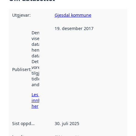
Utgjevar
:
Gjesdal kommune
19. desember 2017
Denne datoen
viser når
datasettet vart
henta inn av
data.norge.no.
Det kan ha
vore
Publisert
:
tilgjengeleg
tidlegare
andre stader.
Les meir om
innhenting
her
Sist oppdatert
:
30. juli 2025