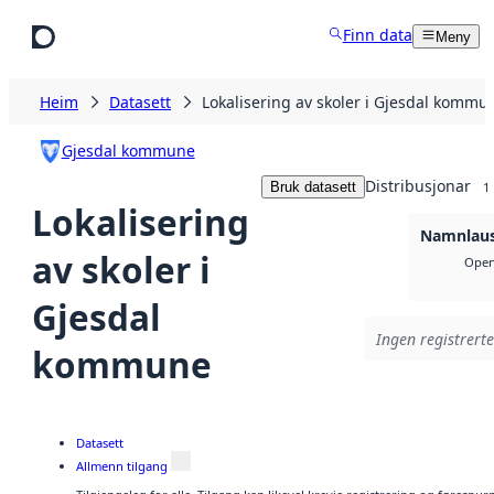
Hopp til hovudinnhald
Finn data
Meny
Heim
Datasett
Lokalisering av skoler i Gjesdal kommu
Gjesdal kommune
Distribusjonar
Bruk datasett
1
Lokalisering
Namnlaus
av skoler i
Open
Gjesdal
Ingen registrerte
kommune
Datasett
Allmenn tilgang