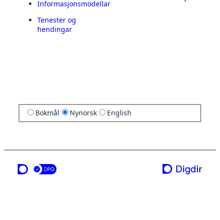
Informasjonsmodellar
Tenester og
hendingar
Bokmål
Nynorsk
English
ei teneste frå