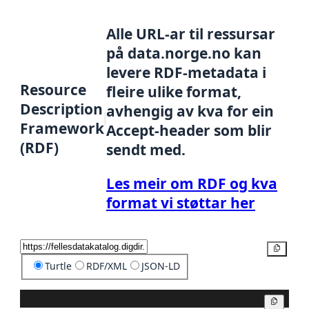
Alle URL-ar til ressursar
på data.norge.no kan
levere RDF-metadata i
Resource
fleire ulike format,
Description
avhengig av kva for ein
Framework
Accept-header som blir
(RDF)
sendt med.
Les meir om RDF og kva
format vi støttar her
Kopier
Turtle
RDF/XML
JSON-LD
Kopier