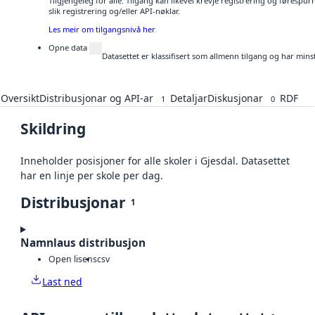
Tilgjengeleg for alle. Tilgang kan likevel krevje registrering og føresp
slik registrering og/eller API-nøklar.
Les meir om tilgangsnivå her
Opne data
Datasettet er klassifisert som allmenn tilgang og har mins
Oversikt
Distribusjonar og API-ar
Detaljar
Diskusjonar
RDF
1
0
Skildring
Inneholder posisjoner for alle skoler i Gjesdal. Datasettet
har en linje per skole per dag.
Distribusjonar
1
Namnlaus distribusjon
Open lisens
csv
Last ned