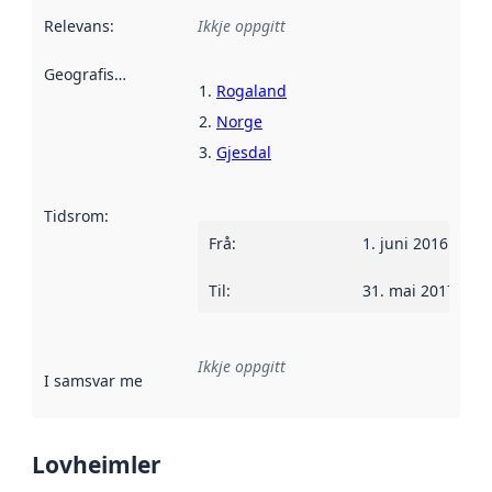
Relevans
:
Ikkje oppgitt
Geografisk område
:
Rogaland
Norge
Gjesdal
Tidsrom
:
Frå
:
1. juni 2016
Til
:
31. mai 2017
Ikkje oppgitt
I samsvar med
:
Referanse til ei implementeringsregel eller an
Lovheimler