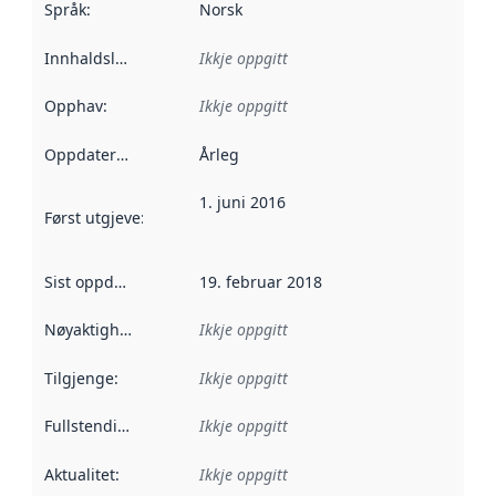
Språk
:
Norsk
Innhaldsleverandørar
Ikkje oppgitt
:
Opphav
:
Ikkje oppgitt
Oppdateringsfrekvens
Årleg
:
1. juni 2016
Først utgjeve
:
Denne datoen seier når dataa i dette datasettet 
Sist oppdatert
:
19. februar 2018
Nøyaktigheit
:
Ikkje oppgitt
Tilgjenge
:
Ikkje oppgitt
Fullstendigheit
:
Ikkje oppgitt
Aktualitet
:
Ikkje oppgitt