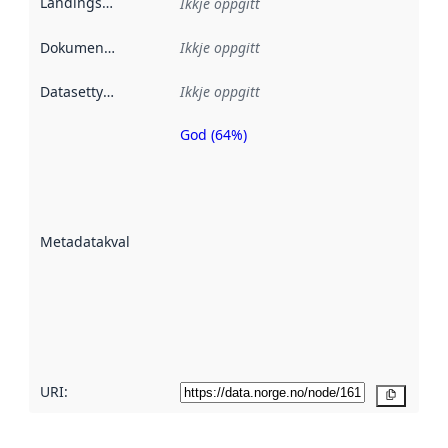
Landingsside
:
Ikkje oppgitt
Dokumentasjon
:
Ikkje oppgitt
Datasettype
:
Ikkje oppgitt
God (64%)
Metadatakvalitet
er ein indikator
på kor godt
datasettene er
beskrive ved
Metadatakvalitet
:
hjelp av
metadata.
Les meir om
metadatakvalitet
her
URI:
Kopier