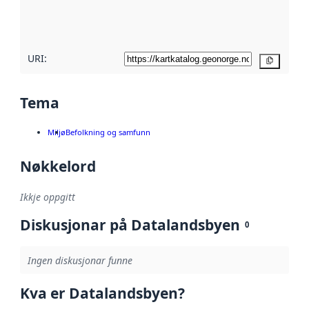
metadatakvalitet
her
URI:
Kopier
Tema
Miljø
Befolkning og samfunn
Nøkkelord
Ikkje oppgitt
Diskusjonar på Datalandsbyen
0
Ingen diskusjonar funne
Kva er Datalandsbyen?