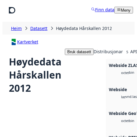
Hopp til hovudinnhald
Finn data
Meny
Heim
Datasett
Høydedata Hårskallen 2012
Kartverket
Distribusjonar
API
Bruk datasett
5
Høydedata
Webside ZLA
Hårskallen
bin
octet
2012
Webside
vnd.las
laz
Webside Geo
bin
octet