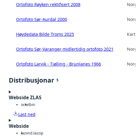
Ortofoto Røyken rektifisert 2008
Norg
Ortofoto Sør-Aurdal 2000
Norg
Høydedata Bilde Troms 2025
Kart
Ortofoto Sør-Varanger midlertidig ortofoto 2021
Norg
Ortofoto Larvik - Tjølling - Brunlanes 1966
Norg
Distribusjonar
5
Webside ZLAS
octet
bin
Last ned
Webside
laz
vnd.laszip