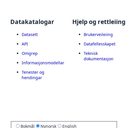
Datakatalogar
Hjelp og rettleiing
Datasett
Brukerveileiing
API
Datafellesskapet
Omgrep
Teknisk
dokumentasjon
Informasjonsmodellar
Tenester og
hendingar
Bokmål
Nynorsk
English