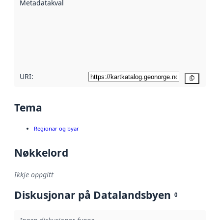
Metadatakvalitet
:
hjelp av
metadata.
Les meir om
metadatakvalitet
her
URI:
Kopier
Tema
Regionar og byar
Nøkkelord
Ikkje oppgitt
Diskusjonar på Datalandsbyen
0