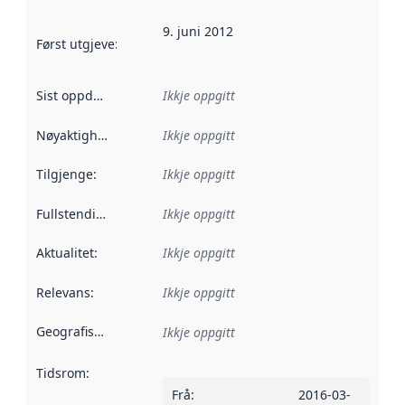
9. juni 2012
Først utgjeve
:
Denne datoen seier når dataa i dette datasettet 
Sist oppdatert
:
Ikkje oppgitt
Nøyaktigheit
:
Ikkje oppgitt
Tilgjenge
:
Ikkje oppgitt
Fullstendigheit
:
Ikkje oppgitt
Aktualitet
:
Ikkje oppgitt
Relevans
:
Ikkje oppgitt
Geografisk område
:
Ikkje oppgitt
Tidsrom
:
Frå
:
2016-03-