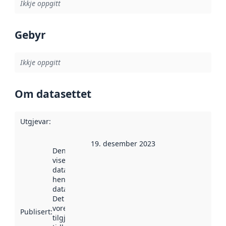
Ikkje oppgitt
Gebyr
Ikkje oppgitt
Om datasettet
Utgjevar
:
19. desember 2023
Denne datoen
viser når
datasettet vart
henta inn av
data.norge.no.
Det kan ha
vore
Publisert
:
tilgjengeleg