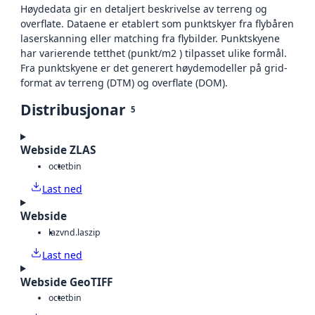
Høydedata gir en detaljert beskrivelse av terreng og
overflate. Dataene er etablert som punktskyer fra flybåren
laserskanning eller matching fra flybilder. Punktskyene
har varierende tetthet (punkt/m2 ) tilpasset ulike formål.
Fra punktskyene er det generert høydemodeller på grid-
format av terreng (DTM) og overflate (DOM).
Distribusjonar
5
Webside ZLAS
octet
bin
Last ned
Webside
laz
vnd.laszip
Last ned
Webside GeoTIFF
octet
bin