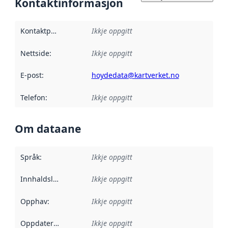
Kontaktinformasjon
Kontaktpunkt
:
Ikkje oppgitt
Nettside
:
Ikkje oppgitt
E-post
:
hoydedata@kartverket.no
Telefon
:
Ikkje oppgitt
Om dataane
Språk
:
Ikkje oppgitt
Innhaldsleverandørar
Ikkje oppgitt
:
Opphav
:
Ikkje oppgitt
Oppdateringsfrekvens
Ikkje oppgitt
: