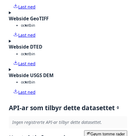
Last ned
Webside GeoTIFF
octet
bin
Last ned
Webside DTED
octet
bin
Last ned
Webside USGS DEM
octet
bin
Last ned
API-ar som tilbyr dette datasettet
0
Ingen registrerte API-ar tilbyr dette datasettet.
Gøym tomme rader