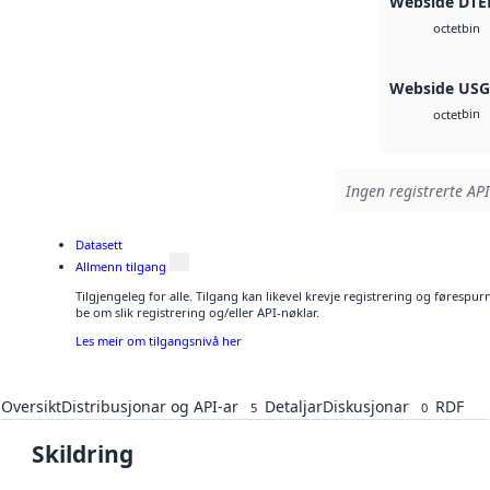
Webside DTE
bin
octet
Webside US
bin
octet
Ingen registrerte API
Datasett
Allmenn tilgang
Tilgjengeleg for alle. Tilgang kan likevel krevje registrering og førespu
be om slik registrering og/eller API-nøklar.
Les meir om tilgangsnivå her
Oversikt
Distribusjonar og API-ar
Detaljar
Diskusjonar
RDF
5
0
Skildring