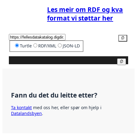
Les meir om RDF og kva
format vi støttar her
Kopier
Turtle
RDF/XML
JSON-LD
Kopier
Fann du det du leitte etter?
Ta kontakt
med oss her, eller spør om hjelp i
Datalandsbyen
.