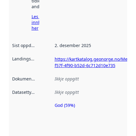
tidlegare
andre stader.
Les meir om
innhenting
her
Sist oppdatert
:
2. desember 2025
Landingsside
:
https://kartkatalog.geonorge.no/Metad
f57f-4f90-b52d-6c712d10e735
Dokumentasjon
:
Ikkje oppgitt
Datasettype
:
Ikkje oppgitt
God (59%)
Metadatakvalitet
er ein indikator
på kor godt
datasettene er
beskrive ved