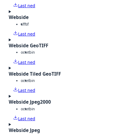
Last ned
Webside
tiff
tif
Last ned
Webside GeoTIFF
octet
bin
Last ned
Webside Tiled GeoTIFF
octet
bin
Last ned
Webside Jpeg2000
octet
bin
Last ned
Webside Jpeg