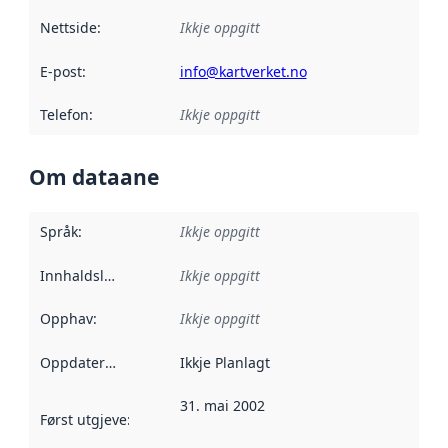
Nettside
:
Ikkje oppgitt
E-post
:
info@kartverket.no
Telefon
:
Ikkje oppgitt
Om dataane
Språk
:
Ikkje oppgitt
Innhaldsleverandørar
Ikkje oppgitt
:
Opphav
:
Ikkje oppgitt
Oppdateringsfrekvens
Ikkje Planlagt
:
31. mai 2002
Først utgjeve
:
Denne datoen seier når dataa i dette datasettet 