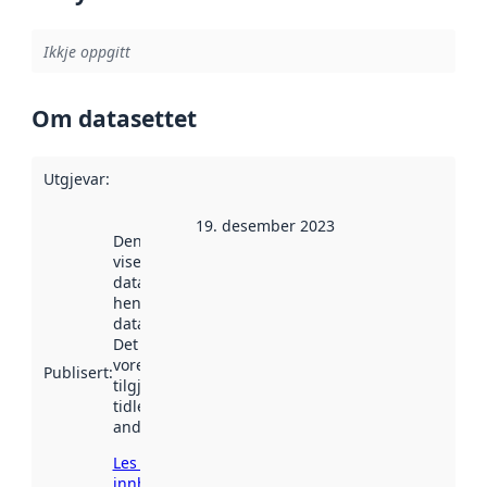
Ikkje oppgitt
Om datasettet
Utgjevar
:
19. desember 2023
Denne datoen
viser når
datasettet vart
henta inn av
data.norge.no.
Det kan ha
vore
Publisert
:
tilgjengeleg
tidlegare
andre stader.
Les meir om
innhenting