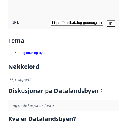
metadatakvalitet
her
URI:
Kopier
Tema
Regionar og byar
Nøkkelord
Ikkje oppgitt
Diskusjonar på Datalandsbyen
0
Ingen diskusjonar funne
Kva er Datalandsbyen?