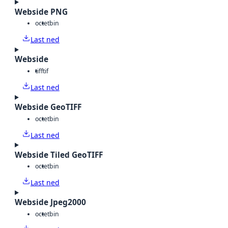
Webside PNG
octet
bin
Last ned
Webside
tiff
tif
Last ned
Webside GeoTIFF
octet
bin
Last ned
Webside Tiled GeoTIFF
octet
bin
Last ned
Webside Jpeg2000
octet
bin