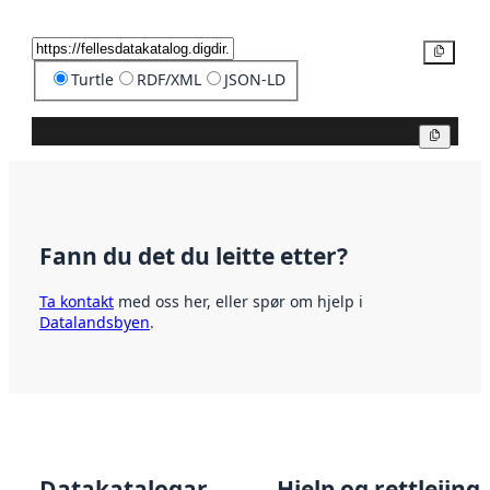
Kopier
Turtle
RDF/XML
JSON-LD
Kopier
Fann du det du leitte etter?
Ta kontakt
med oss her, eller spør om hjelp i
Datalandsbyen
.
Datakatalogar
Hjelp og rettleiing