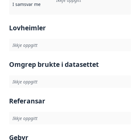
Ikkje oppgitt
I samsvar med
:
Referanse til ei implementeringsregel eller an
Lovheimler
Ikkje oppgitt
Omgrep brukte i datasettet
Ikkje oppgitt
Referansar
Ikkje oppgitt
Gebyr