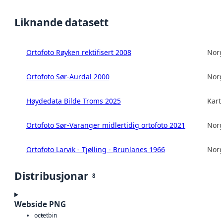
Liknande datasett
Ortofoto Røyken rektifisert 2008
Norg
Ortofoto Sør-Aurdal 2000
Norg
Høydedata Bilde Troms 2025
Kart
Ortofoto Sør-Varanger midlertidig ortofoto 2021
Norg
Ortofoto Larvik - Tjølling - Brunlanes 1966
Norg
Distribusjonar
8
Webside PNG
octet
bin