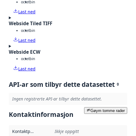
octet
bin
Last ned
Webside Tiled TIFF
octet
bin
Last ned
Webside ECW
octet
bin
Last ned
API-ar som tilbyr dette datasettet
0
Ingen registrerte API-ar tilbyr dette datasettet.
Gøym tomme rader
Kontaktinformasjon
Kontaktpunkt
:
Ikkje oppgitt