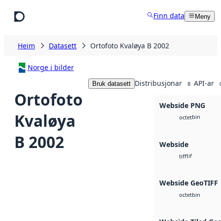
Hopp til hovudinnhald
Finn data
Meny
Heim
Datasett
Ortofoto Kvaløya B 2002
Norge i bilder
Distribusjonar
API-ar
Bruk datasett
8
Ortofoto
Webside PNG
Kvaløya
bin
octet
B 2002
Webside
tif
tiff
Webside GeoTIFF
bin
octet