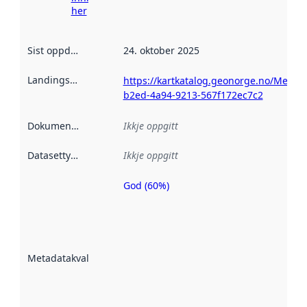
her
Sist oppdatert
:
24. oktober 2025
Landingsside
:
https://kartkatalog.geonorge.no/Metada
b2ed-4a94-9213-567f172ec7c2
Dokumentasjon
:
Ikkje oppgitt
Datasettype
:
Ikkje oppgitt
God (60%)
Metadatakvalitet
er ein indikator
på kor godt
datasettene er
beskrive ved
Metadatakvalitet
:
hjelp av
metadata.
Les meir om