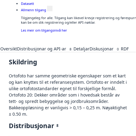
Datasett
Allmenn tilgang
Tilgjengeleg for alle. Tilgang kan likevel krevje registrering og førespu
kan be om slik registrering og/eller API-nøklar.
Les meir om tilgangsnivå her
Oversikt
Distribusjonar og API-ar
Detaljar
Diskusjonar
RDF
8
0
Skildring
Ortofoto har samme geometriske egenskaper som et kart
og kan knyttes til et referansesystem. Ortofoto er inndelt i
ulike ortofotostandarder egnet til forskjellige formål.
Ortofoto 20: Dekker områder som i hovedsak består av
tett- og spredt bebyggelse og jordbruksområder.
Bakkeoppløsning er vanligvis > 0,15 – 0,25 m. Nøyaktighet
± 0.50 m.
Distribusjonar
8