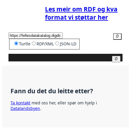
Les meir om RDF og kva
format vi støttar her
Kopier
Turtle
RDF/XML
JSON-LD
Kopier
Fann du det du leitte etter?
Ta kontakt
med oss her, eller spør om hjelp i
Datalandsbyen
.