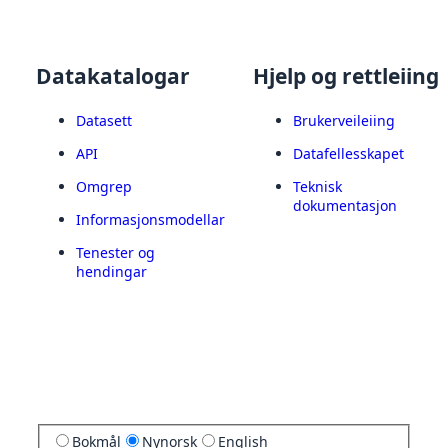
Datakatalogar
Hjelp og rettleiing
Datasett
Brukerveileiing
API
Datafellesskapet
Omgrep
Teknisk
dokumentasjon
Informasjonsmodellar
Tenester og
hendingar
Bokmål
Nynorsk
English