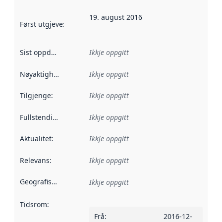
19. august 2016
Først utgjeve
:
Denne datoen seier når dataa i dette datasettet 
Sist oppdatert
:
Ikkje oppgitt
Nøyaktigheit
:
Ikkje oppgitt
Tilgjenge
:
Ikkje oppgitt
Fullstendigheit
:
Ikkje oppgitt
Aktualitet
:
Ikkje oppgitt
Relevans
:
Ikkje oppgitt
Geografisk område
:
Ikkje oppgitt
Tidsrom
:
Frå
:
2016-12-