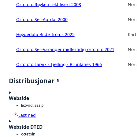
Ortofoto Røyken rektifisert 2008
Norg
Ortofoto Sør-Aurdal 2000
Norg
Høydedata Bilde Troms 2025
Kart
Ortofoto Sør-Varanger midlertidig ortofoto 2021
Norg
Ortofoto Larvik - Tjølling - Brunlanes 1966
Norg
Distribusjonar
5
Webside
laz
vnd.laszip
Last ned
Webside DTED
octet
bin