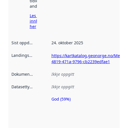
tidlegare
andre stader.
Les meir om
innhenting
her
Sist oppdatert
:
24. oktober 2025
Landingsside
:
https://kartkatalog.geonorge.no/Metad
4819-471a-9796-cb2239edfae1
Dokumentasjon
:
Ikkje oppgitt
Datasettype
:
Ikkje oppgitt
God (59%)
Metadatakvalitet
er ein indikator
på kor godt
datasettene er
beskrive ved