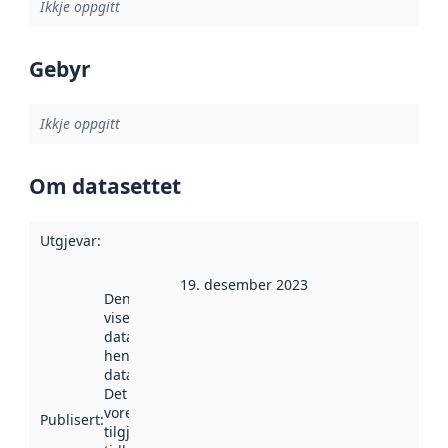
Ikkje oppgitt
Gebyr
Ikkje oppgitt
Om datasettet
Utgjevar
:
19. desember 2023
Denne datoen
viser når
datasettet vart
henta inn av
data.norge.no.
Det kan ha
vore
Publisert
:
tilgjengeleg