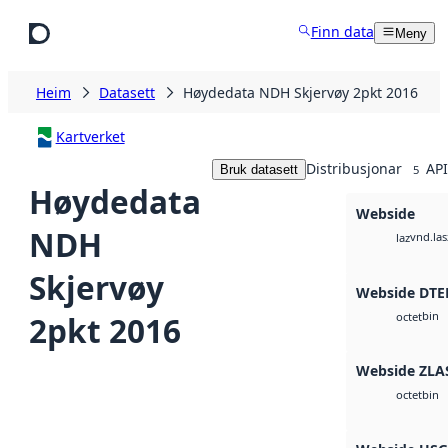
Hopp til hovudinnhald
Finn data
Meny
Heim
Datasett
Høydedata NDH Skjervøy 2pkt 2016
Kartverket
Distribusjonar
API
Bruk datasett
5
Høydedata
Webside
NDH
vnd.las
laz
Skjervøy
Webside DTE
bin
2pkt 2016
octet
Webside ZLA
bin
octet