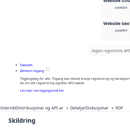
Webside US
bin
octet
Webside Geo
bin
octet
Ingen registrerte API
Datasett
Allmenn tilgang
Tilgjengeleg for alle. Tilgang kan likevel krevje registrering og førespu
be om slik registrering og/eller API-nøklar.
Les meir om tilgangsnivå her
Oversikt
Distribusjonar og API-ar
Detaljar
Diskusjonar
RDF
5
0
Skildring