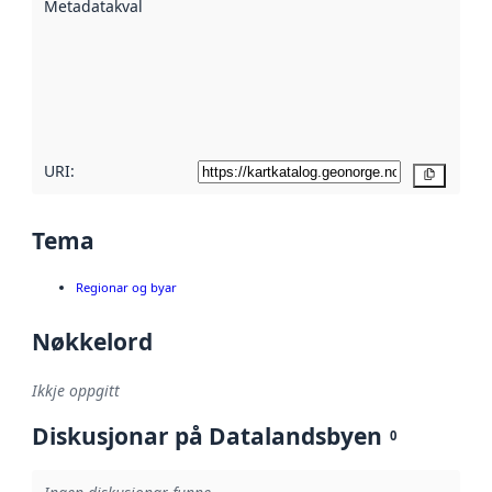
Metadatakvalitet
:
hjelp av
metadata.
Les meir om
metadatakvalitet
her
URI:
Kopier
Tema
Regionar og byar
Nøkkelord
Ikkje oppgitt
Diskusjonar på Datalandsbyen
0