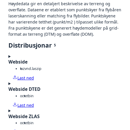
Høydedata gir en detaljert beskrivelse av terreng og
overflate. Dataene er etablert som punktskyer fra flybåren
laserskanning eller matching fra flybilder. Punktskyene
har varierende tetthet (punkt/m2 ) tilpasset ulike formål.
Fra punktskyene er det generert høydemodeller på grid-
format av terreng (DTM) og overflate (DOM).
Distribusjonar
5
Webside
laz
vnd.laszip
Last ned
Webside DTED
octet
bin
Last ned
Webside ZLAS
octet
bin