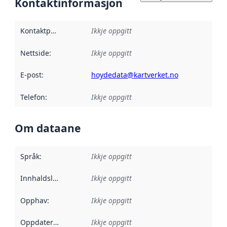
Kontaktinformasjon
Kontaktpunkt
:
Ikkje oppgitt
Nettside
:
Ikkje oppgitt
E-post
:
hoydedata@kartverket.no
Telefon
:
Ikkje oppgitt
Om dataane
Språk
:
Ikkje oppgitt
Innhaldsleverandørar
Ikkje oppgitt
:
Opphav
:
Ikkje oppgitt
Oppdateringsfrekvens
Ikkje oppgitt
: