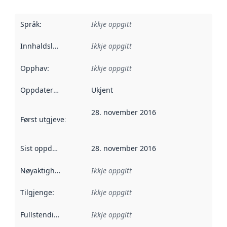
Språk
:
Ikkje oppgitt
Innhaldsleverandørar
Ikkje oppgitt
:
Opphav
:
Ikkje oppgitt
Oppdateringsfrekvens
Ukjent
:
28. november 2016
Først utgjeve
:
Denne datoen seier når dataa i dette datasettet 
Sist oppdatert
:
28. november 2016
Nøyaktigheit
:
Ikkje oppgitt
Tilgjenge
:
Ikkje oppgitt
Fullstendigheit
:
Ikkje oppgitt