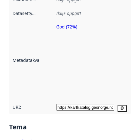
Datasettype
:
Ikkje oppgitt
God (72%)
Metadatakvalitet
er ein indikator
på kor godt
datasettene er
beskrive ved
Metadatakvalitet
:
hjelp av
metadata.
Les meir om
metadatakvalitet
her
URI:
Kopier
Tema