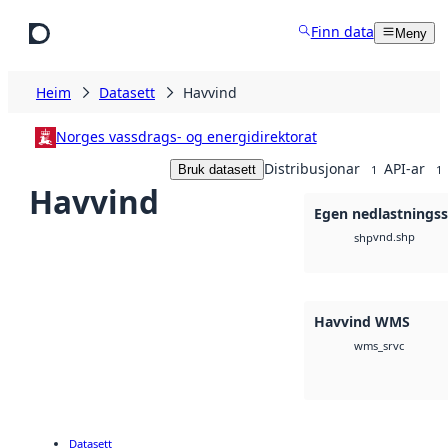
Hopp til hovudinnhald
Finn data
Meny
Heim
Datasett
Havvind
Norges vassdrags- og energidirektorat
Distribusjonar
API-ar
Bruk datasett
1
1
Havvind
Egen nedlastningss
vnd.shp
shp
Havvind WMS
wms_srvc
Datasett