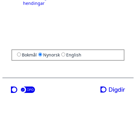
hendingar
Bokmål
Nynorsk
English
ei teneste frå