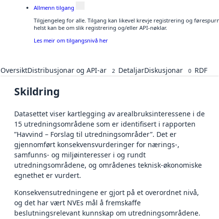
Allmenn tilgang
Tilgjengeleg for alle. Tilgang kan likevel krevje registrering og føresp
helst kan be om slik registrering og/eller API-nøklar.
Les meir om tilgangsnivå her
Oversikt
Distribusjonar og API-ar
Detaljar
Diskusjonar
RDF
2
0
Skildring
Datasettet viser kartlegging av arealbruksinteressene i de
15 utredningsområdene som er identifisert i rapporten
”Havvind – Forslag til utredningsområder”. Det er
gjennomført konsekvensvurderinger for nærings-,
samfunns- og miljøinteresser i og rundt
utredningsområdene, og områdenes teknisk-økonomiske
egnethet er vurdert.
Konsekvensutredningene er gjort på et overordnet nivå,
og det har vært NVEs mål å fremskaffe
beslutningsrelevant kunnskap om utredningsområdene.