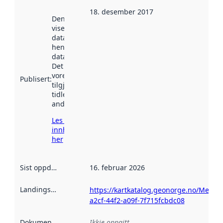
18. desember 2017
Denne datoen
viser når
datasettet vart
henta inn av
data.norge.no.
Det kan ha
vore
Publisert
:
tilgjengeleg
tidlegare
andre stader.
Les meir om
innhenting
her
Sist oppdatert
:
16. februar 2026
Landingsside
:
https://kartkatalog.geonorge.no/Metad
a2cf-44f2-a09f-7f715fcbdc08
Dokumentasjon
:
Ikkje oppgitt