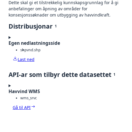
Dette skal gi et tilstrekkelig kunnskapsgrunnlag for å gi
anbefalinger om åpning av områder for
konsesjonssøknader om utbygging av havvindkraft.
Distribusjonar
1
Egen nedlastningsside
shp
vnd.shp
Last ned
API-ar som tilbyr dette datasettet
1
Havvind WMS
wms_srvc
Gå til API