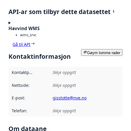
API-ar som tilbyr dette datasettet
1
Havvind WMS
wms_srvc
Gå til API
Gøym tomme rader
Kontaktinformasjon
Kontaktpunkt
:
Ikkje oppgitt
Nettside
:
Ikkje oppgitt
E-post
:
gisstotte@nve.no
Telefon
:
Ikkje oppgitt
Om dataane