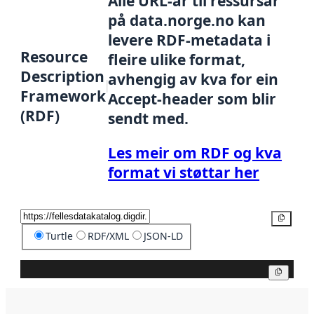
Alle URL-ar til ressursar
på data.norge.no kan
levere RDF-metadata i
Resource
fleire ulike format,
Description
avhengig av kva for ein
Framework
Accept-header som blir
(RDF)
sendt med.
Les meir om RDF og kva
format vi støttar her
Kopier
Turtle
RDF/XML
JSON-LD
Kopier