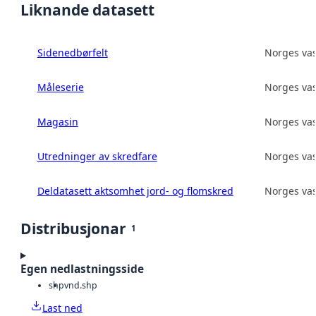
Liknande datasett
Sidenedbørfelt
Norges vas
Måleserie
Norges vas
Magasin
Norges vas
Utredninger av skredfare
Norges vas
Deldatasett aktsomhet jord- og flomskred
Norges vas
Distribusjonar
1
Egen nedlastningsside
shp
vnd.shp
Last ned