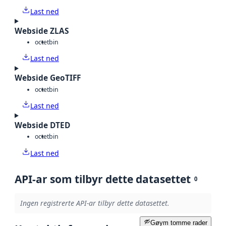
Last ned
Webside ZLAS
octet
bin
Last ned
Webside GeoTIFF
octet
bin
Last ned
Webside DTED
octet
bin
Last ned
API-ar som tilbyr dette datasettet
0
Ingen registrerte API-ar tilbyr dette datasettet.
Gøym tomme rader