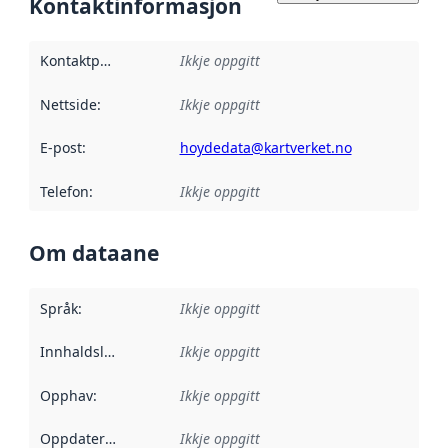
Kontaktinformasjon
Kontaktpunkt
:
Ikkje oppgitt
Nettside
:
Ikkje oppgitt
E-post
:
hoydedata@kartverket.no
Telefon
:
Ikkje oppgitt
Om dataane
Språk
:
Ikkje oppgitt
Innhaldsleverandørar
Ikkje oppgitt
:
Opphav
:
Ikkje oppgitt
Oppdateringsfrekvens
Ikkje oppgitt
: