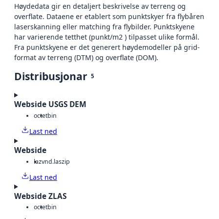
Høydedata gir en detaljert beskrivelse av terreng og
overflate. Dataene er etablert som punktskyer fra flybåren
laserskanning eller matching fra flybilder. Punktskyene
har varierende tetthet (punkt/m2 ) tilpasset ulike formål.
Fra punktskyene er det generert høydemodeller på grid-
format av terreng (DTM) og overflate (DOM).
Distribusjonar
5
Webside USGS DEM
octet
bin
Last ned
Webside
laz
vnd.laszip
Last ned
Webside ZLAS
octet
bin