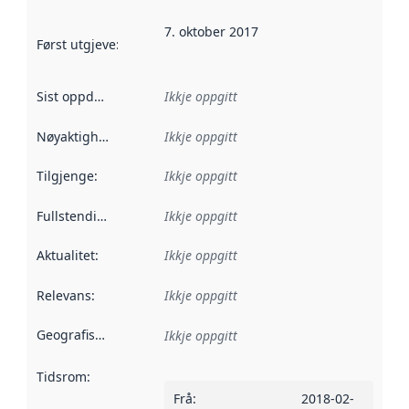
7. oktober 2017
Først utgjeve
:
Denne datoen seier når dataa i dette datasettet 
Sist oppdatert
:
Ikkje oppgitt
Nøyaktigheit
:
Ikkje oppgitt
Tilgjenge
:
Ikkje oppgitt
Fullstendigheit
:
Ikkje oppgitt
Aktualitet
:
Ikkje oppgitt
Relevans
:
Ikkje oppgitt
Geografisk område
:
Ikkje oppgitt
Tidsrom
:
Frå
:
2018-02-