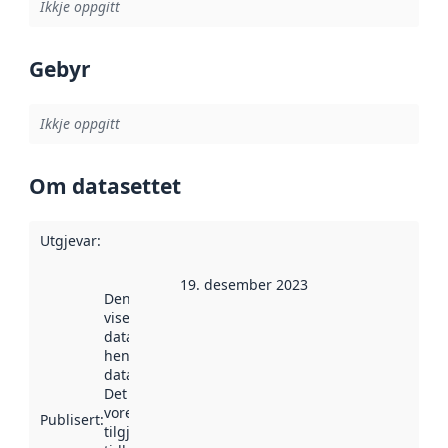
Ikkje oppgitt
Gebyr
Ikkje oppgitt
Om datasettet
Utgjevar
:
19. desember 2023
Denne datoen
viser når
datasettet vart
henta inn av
data.norge.no.
Det kan ha
vore
Publisert
:
tilgjengeleg