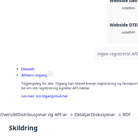
Webside Geo
bin
octet
Webside DTE
bin
octet
Ingen registrerte API
Datasett
Allmenn tilgang
Tilgjengeleg for alle. Tilgang kan likevel krevje registrering og førespu
be om slik registrering og/eller API-nøklar.
Les meir om tilgangsnivå her
Oversikt
Distribusjonar og API-ar
Detaljar
Diskusjonar
RDF
5
0
Skildring