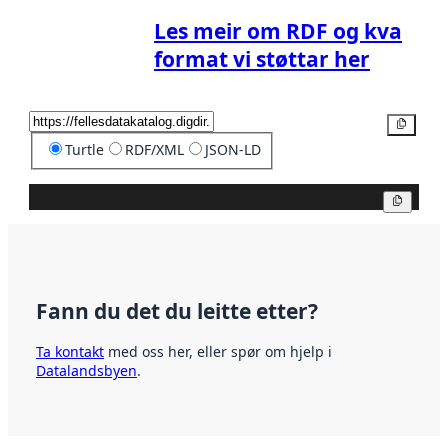
Les meir om RDF og kva
format vi støttar her
Kopier
Turtle
RDF/XML
JSON-LD
Kopier
Fann du det du leitte etter?
Ta kontakt
med oss her, eller spør om hjelp i
Datalandsbyen
.