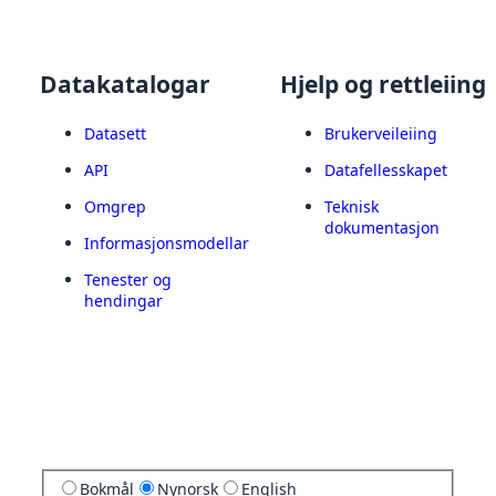
Datakatalogar
Hjelp og rettleiing
Datasett
Brukerveileiing
API
Datafellesskapet
Omgrep
Teknisk
dokumentasjon
Informasjonsmodellar
Tenester og
hendingar
Bokmål
Nynorsk
English