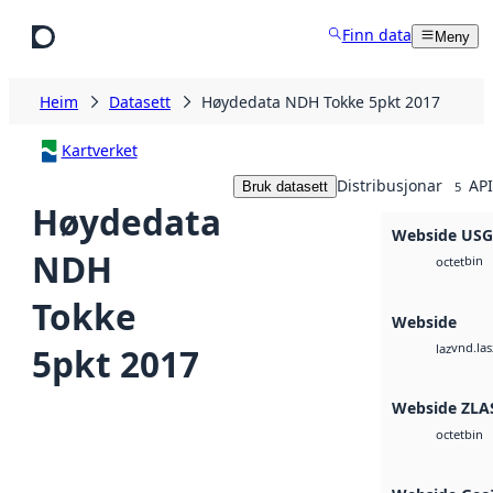
Hopp til hovudinnhald
Finn data
Meny
Heim
Datasett
Høydedata NDH Tokke 5pkt 2017
Kartverket
Distribusjonar
API
Bruk datasett
5
Høydedata
Webside US
NDH
bin
octet
Tokke
Webside
vnd.las
5pkt 2017
laz
Webside ZLA
bin
octet