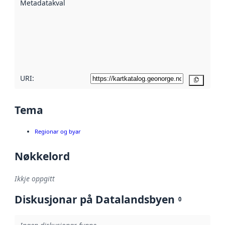
Metadatakvalitet
:
hjelp av
metadata.
Les meir om
metadatakvalitet
her
URI:
Kopier
Tema
Regionar og byar
Nøkkelord
Ikkje oppgitt
Diskusjonar på Datalandsbyen
0