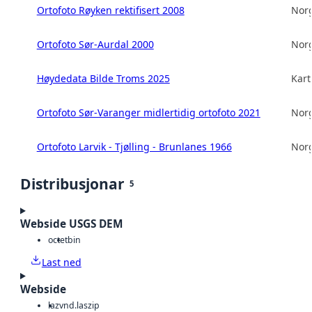
Ortofoto Røyken rektifisert 2008
Norg
Ortofoto Sør-Aurdal 2000
Norg
Høydedata Bilde Troms 2025
Kart
Ortofoto Sør-Varanger midlertidig ortofoto 2021
Norg
Ortofoto Larvik - Tjølling - Brunlanes 1966
Norg
Distribusjonar
5
Webside USGS DEM
octet
bin
Last ned
Webside
laz
vnd.laszip