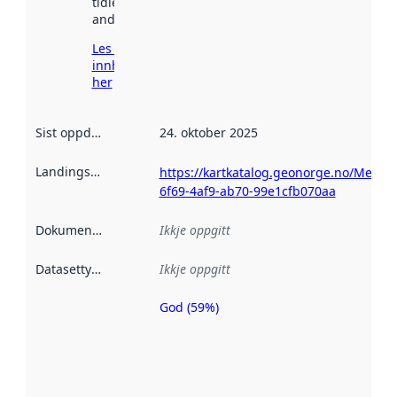
tidlegare
andre stader.
Les meir om
innhenting
her
Sist oppdatert
:
24. oktober 2025
Landingsside
:
https://kartkatalog.geonorge.no/Metad
6f69-4af9-ab70-99e1cfb070aa
Dokumentasjon
:
Ikkje oppgitt
Datasettype
:
Ikkje oppgitt
God (59%)
Metadatakvalitet
er ein indikator
på kor godt
datasettene er
beskrive ved