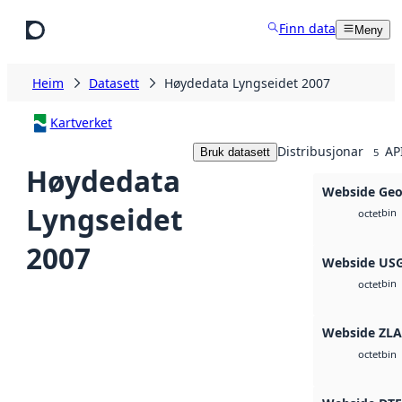
Hopp til hovudinnhald
Finn data
Meny
Heim
Datasett
Høydedata Lyngseidet 2007
Kartverket
Distribusjonar
AP
Bruk datasett
5
Høydedata
Webside Geo
Lyngseidet
bin
octet
2007
Webside US
bin
octet
Webside ZLA
bin
octet