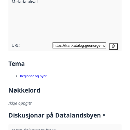
Metadatakvalitet
:
hjelp av
metadata.
Les meir om
metadatakvalitet
her
URI:
Kopier
Tema
Regionar og byar
Nøkkelord
Ikkje oppgitt
Diskusjonar på Datalandsbyen
0