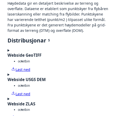
Høydedata gir en detaljert beskrivelse av terreng og
overflate. Dataene er etablert som punktskyer fra flybåren
laserskanning eller matching fra flybilder. Punktskyene
har varierende tetthet (punkt/m2 ) tilpasset ulike formål.
Fra punktskyene er det generert høydemodeller på grid-
format av terreng (DTM) og overflate (DOM).
Distribusjonar
5
Webside GeoTIFF
octet
bin
Last ned
Webside USGS DEM
octet
bin
Last ned
Webside ZLAS
octet
bin