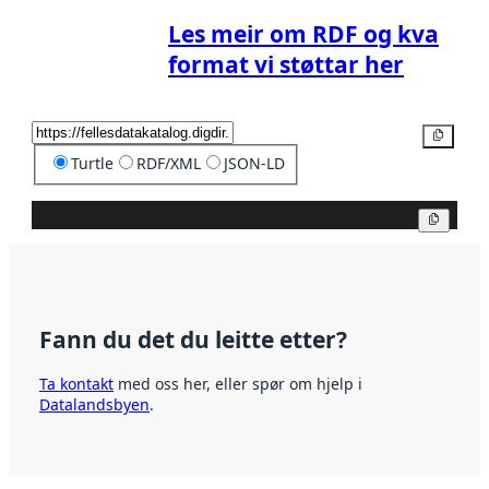
Les meir om RDF og kva
format vi støttar her
Kopier
Turtle
RDF/XML
JSON-LD
Kopier
Fann du det du leitte etter?
Ta kontakt
med oss her, eller spør om hjelp i
Datalandsbyen
.