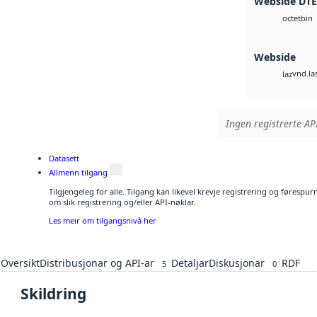
Webside DT
bin
octet
Webside
vnd.la
laz
Ingen registrerte API
Datasett
Allmenn tilgang
Tilgjengeleg for alle. Tilgang kan likevel krevje registrering og føresp
om slik registrering og/eller API-nøklar.
Les meir om tilgangsnivå her
Oversikt
Distribusjonar og API-ar
Detaljar
Diskusjonar
RDF
5
0
Skildring