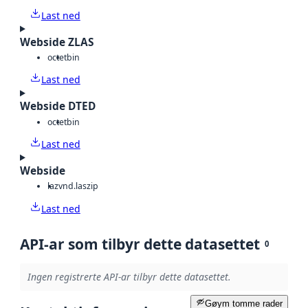
Last ned
Webside ZLAS
octet
bin
Last ned
Webside DTED
octet
bin
Last ned
Webside
laz
vnd.laszip
Last ned
API-ar som tilbyr dette datasettet
0
Ingen registrerte API-ar tilbyr dette datasettet.
Gøym tomme rader