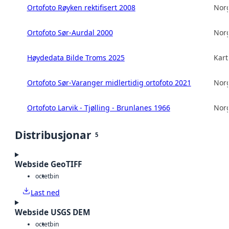
Ortofoto Røyken rektifisert 2008
Norg
Ortofoto Sør-Aurdal 2000
Norg
Høydedata Bilde Troms 2025
Kart
Ortofoto Sør-Varanger midlertidig ortofoto 2021
Norg
Ortofoto Larvik - Tjølling - Brunlanes 1966
Norg
Distribusjonar
5
Webside GeoTIFF
octet
bin
Last ned
Webside USGS DEM
octet
bin