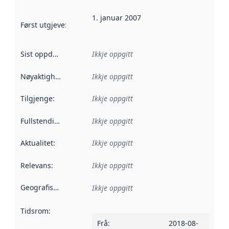
1. januar 2007
Først utgjeve
:
Denne datoen seier når dataa i dette datasettet 
Sist oppdatert
:
Ikkje oppgitt
Nøyaktigheit
:
Ikkje oppgitt
Tilgjenge
:
Ikkje oppgitt
Fullstendigheit
:
Ikkje oppgitt
Aktualitet
:
Ikkje oppgitt
Relevans
:
Ikkje oppgitt
Geografisk område
:
Ikkje oppgitt
Tidsrom
:
Frå
:
2018-08-