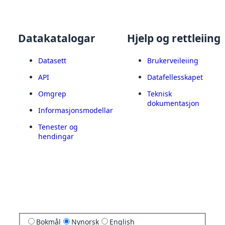
Datakatalogar
Hjelp og rettleiing
Datasett
Brukerveileiing
API
Datafellesskapet
Omgrep
Teknisk
dokumentasjon
Informasjonsmodellar
Tenester og
hendingar
Bokmål
Nynorsk
English