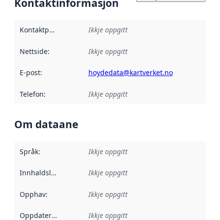
Kontaktinformasjon
Kontaktpunkt
:
Ikkje oppgitt
Nettside
:
Ikkje oppgitt
E-post
:
hoydedata@kartverket.no
Telefon
:
Ikkje oppgitt
Om dataane
Språk
:
Ikkje oppgitt
Innhaldsleverandørar
Ikkje oppgitt
:
Opphav
:
Ikkje oppgitt
Oppdateringsfrekvens
Ikkje oppgitt
: