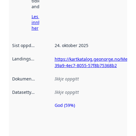
tidlegare
andre stader.
Les meir om
innhenting
her
Sist oppdatert
:
24. oktober 2025
Landingsside
:
https://kartkatalog.geonorge.no/Metad
39a9-4ec7-8055-57f8b75368b2
Dokumentasjon
:
Ikkje oppgitt
Datasettype
:
Ikkje oppgitt
God (59%)
Metadatakvalitet
er ein indikator
på kor godt
datasettene er
beskrive ved