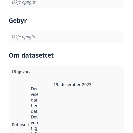
Ikkje oppgitt
Gebyr
Ikkje oppgitt
Om datasettet
Utgjevar
:
19. desember 2023
Denne datoen
viser når
datasettet vart
henta inn av
data.norge.no.
Det kan ha
vore
Publisert
:
tilgjengeleg