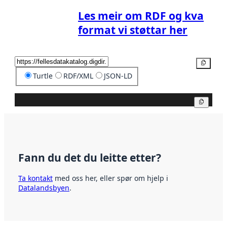
Les meir om RDF og kva
format vi støttar her
Kopier
Turtle
RDF/XML
JSON-LD
Kopier
Fann du det du leitte etter?
Ta kontakt
med oss her, eller spør om hjelp i
Datalandsbyen
.