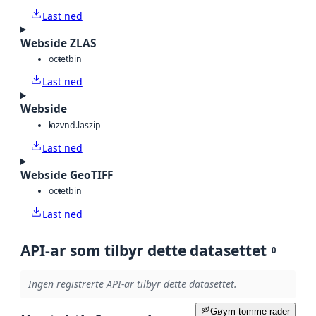
Last ned
Webside ZLAS
octet
bin
Last ned
Webside
laz
vnd.laszip
Last ned
Webside GeoTIFF
octet
bin
Last ned
API-ar som tilbyr dette datasettet
0
Ingen registrerte API-ar tilbyr dette datasettet.
Gøym tomme rader