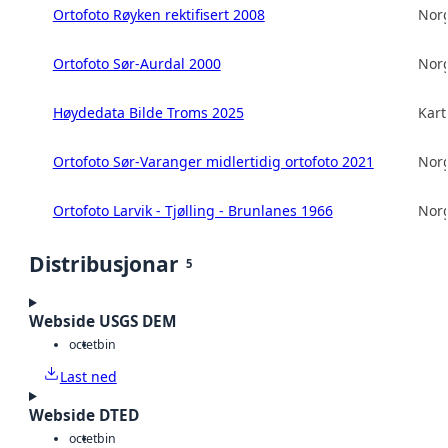
Ortofoto Røyken rektifisert 2008
Norg
Ortofoto Sør-Aurdal 2000
Norg
Høydedata Bilde Troms 2025
Kart
Ortofoto Sør-Varanger midlertidig ortofoto 2021
Norg
Ortofoto Larvik - Tjølling - Brunlanes 1966
Norg
Distribusjonar
5
Webside USGS DEM
octet
bin
Last ned
Webside DTED
octet
bin