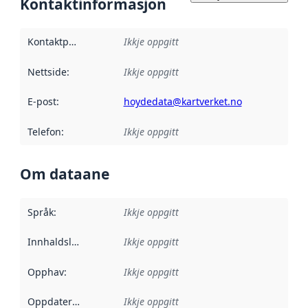
Kontaktinformasjon
Kontaktpunkt
:
Ikkje oppgitt
Nettside
:
Ikkje oppgitt
E-post
:
hoydedata@kartverket.no
Telefon
:
Ikkje oppgitt
Om dataane
Språk
:
Ikkje oppgitt
Innhaldsleverandørar
Ikkje oppgitt
:
Opphav
:
Ikkje oppgitt
Oppdateringsfrekvens
Ikkje oppgitt
: