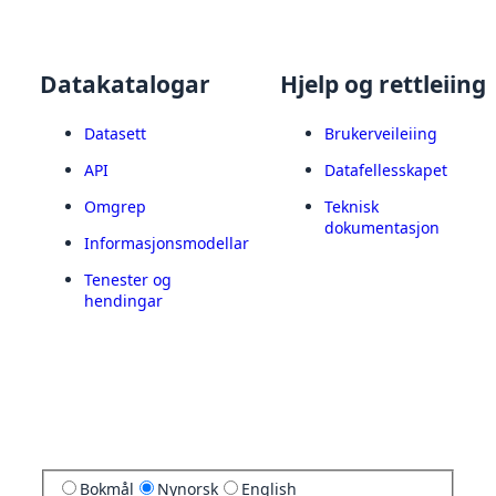
Datakatalogar
Hjelp og rettleiing
Datasett
Brukerveileiing
API
Datafellesskapet
Omgrep
Teknisk
dokumentasjon
Informasjonsmodellar
Tenester og
hendingar
Bokmål
Nynorsk
English