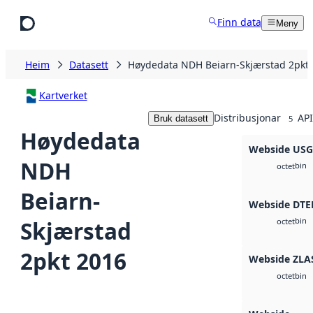
Hopp til hovudinnhald
Finn data
Meny
Heim
Datasett
Høydedata NDH Beiarn-Skjærstad 2pkt
Kartverket
Distribusjonar
API
Bruk datasett
5
Høydedata
Webside US
NDH
bin
octet
Beiarn-
Webside DTE
bin
Skjærstad
octet
2pkt 2016
Webside ZLA
bin
octet