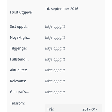
16. september 2016
Først utgjeve
:
Denne datoen seier når dataa i dette datasettet 
Sist oppdatert
:
Ikkje oppgitt
Nøyaktigheit
:
Ikkje oppgitt
Tilgjenge
:
Ikkje oppgitt
Fullstendigheit
:
Ikkje oppgitt
Aktualitet
:
Ikkje oppgitt
Relevans
:
Ikkje oppgitt
Geografisk område
:
Ikkje oppgitt
Tidsrom
:
Frå
:
2017-01-