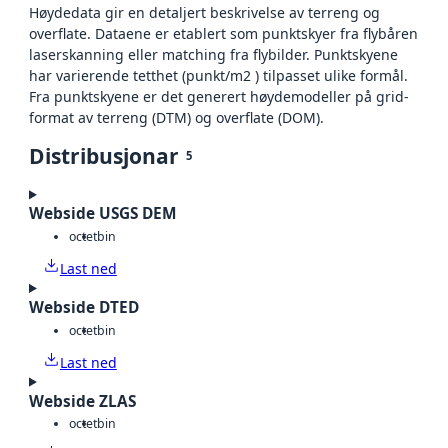
Høydedata gir en detaljert beskrivelse av terreng og
overflate. Dataene er etablert som punktskyer fra flybåren
laserskanning eller matching fra flybilder. Punktskyene
har varierende tetthet (punkt/m2 ) tilpasset ulike formål.
Fra punktskyene er det generert høydemodeller på grid-
format av terreng (DTM) og overflate (DOM).
Distribusjonar
5
Webside USGS DEM
octet
bin
Last ned
Webside DTED
octet
bin
Last ned
Webside ZLAS
octet
bin