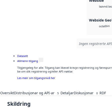
Webside
vnd.las
laz
Webside Geo
bin
octet
Ingen registrerte API
Datasett
Allmenn tilgang
Tilgjengeleg for alle. Tilgang kan likevel krevje registrering og førespu
be om slik registrering og/eller API-nøklar.
Les meir om tilgangsnivå her
Oversikt
Distribusjonar og API-ar
Detaljar
Diskusjonar
RDF
5
0
Skildring