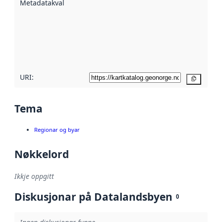
Metadatakvalitet
:
hjelp av
metadata.
Les meir om
metadatakvalitet
her
URI:
Kopier
Tema
Regionar og byar
Nøkkelord
Ikkje oppgitt
Diskusjonar på Datalandsbyen
0