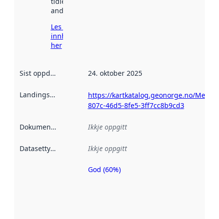
tidlegare
andre stader.
Les meir om
innhenting
her
Sist oppdatert
:
24. oktober 2025
Landingsside
:
https://kartkatalog.geonorge.no/Metad
807c-46d5-8fe5-3ff7cc8b9cd3
Dokumentasjon
:
Ikkje oppgitt
Datasettype
:
Ikkje oppgitt
God (60%)
Metadatakvalitet
er ein indikator
på kor godt
datasettene er
beskrive ved