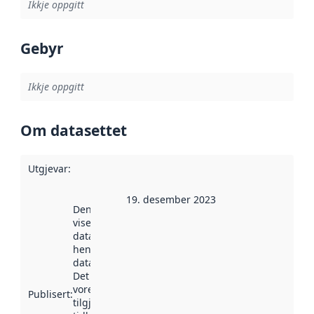
Ikkje oppgitt
Gebyr
Ikkje oppgitt
Om datasettet
Utgjevar
:
19. desember 2023
Denne datoen
viser når
datasettet vart
henta inn av
data.norge.no.
Det kan ha
vore
Publisert
:
tilgjengeleg