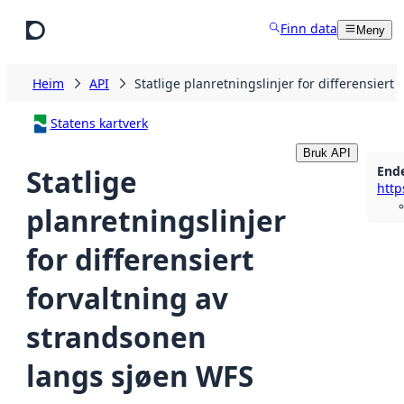
Hopp til hovudinnhald
Finn data
Meny
Heim
API
Statlige planretningslinjer for differensier
Statens kartverk
Bruk API
End
Statlige
planretningslinjer
for differensiert
forvaltning av
strandsonen
langs sjøen WFS