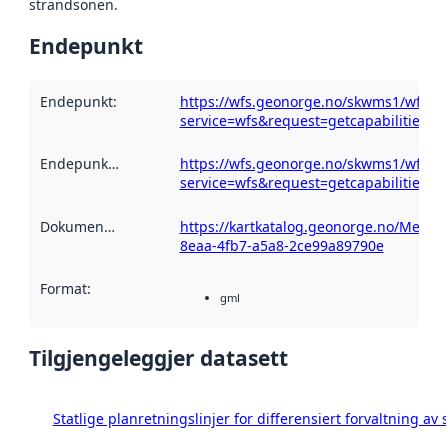
strandsonen.
Endepunkt
Endepunkt
:
https://wfs.geonorge.no/skwms1/wfs.sp
service=wfs&request=getcapabilities
Endepunktskildring
:
https://wfs.geonorge.no/skwms1/wfs.sp
service=wfs&request=getcapabilities
Dokumentasjon
:
https://kartkatalog.geonorge.no/Metad
8eaa-4fb7-a5a8-2ce99a89790e
Format
:
gml
Tilgjengeleggjer datasett
Statlige planretningslinjer for differensiert forvaltning a