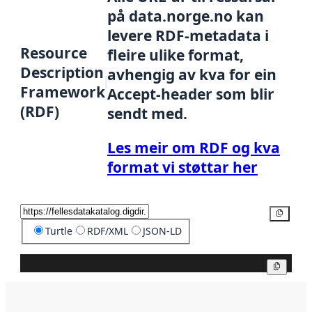
på data.norge.no kan
levere RDF-metadata i
Resource
fleire ulike format,
Description
avhengig av kva for ein
Framework
Accept-header som blir
(RDF)
sendt med.
Les meir om RDF og kva
format vi støttar her
Kopier
Turtle
RDF/XML
JSON-LD
Kopier