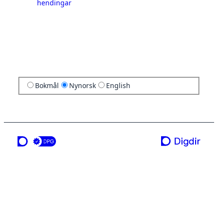
hendingar
Bokmål
Nynorsk
English
ei teneste frå