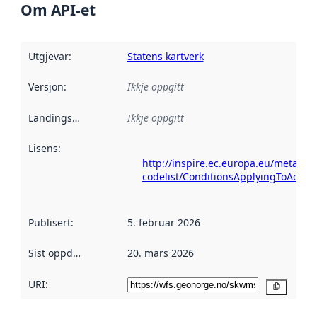
Om API-et
Utgjevar
:
Statens kartverk
Versjon
:
Ikkje oppgitt
Landingsside
:
Ikkje oppgitt
Lisens
:
http://inspire.ec.europa.eu/metadat
codelist/ConditionsApplyingToAcce
Publisert
:
5. februar 2026
Sist oppdatert
:
20. mars 2026
URI:
Kopier