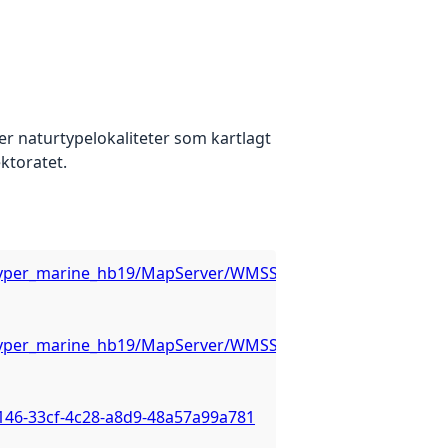
er naturtypelokaliteter som kartlagt
ktoratet.
turtyper_marine_hb19/MapServer/WMSServer?
turtyper_marine_hb19/MapServer/WMSServer?
146-33cf-4c28-a8d9-48a57a99a781