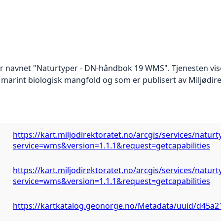
der navnet "Naturtyper - DN-håndbok 19 WMS". Tjenesten vis
marint biologisk mangfold og som er publisert av Miljødire
https://kart.miljodirektoratet.no/arcgis/services/na
service=wms&version=1.1.1&request=getcapabilities
https://kart.miljodirektoratet.no/arcgis/services/na
service=wms&version=1.1.1&request=getcapabilities
https://kartkatalog.geonorge.no/Metadata/uuid/d45a2