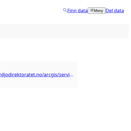
Finn data
Del data
Meny
https://kart.miljodirektoratet.no/arcgis/services/naturtyper_marine_hb19/MapServer/WMSServer?service=wms&version=1.1.1&request=getcapabilities