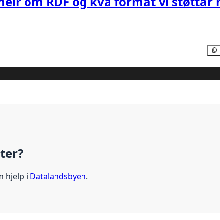
meir om RDF og kva format vi støttar 
tter?
m hjelp i
Datalandsbyen
.