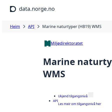
Hopp til hovudinnhald
data.norge.no
Heim
API
Marine naturtyper (HB19) WMS
Miljødirektoratet
Marine naturty
WMS
Ukjend tilgangsnivå
API
Les meir om tilgangsnivå her