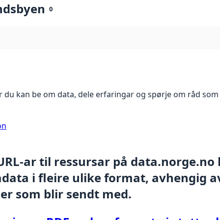
ndsbyen
0
 du kan be om data, dele erfaringar og spørje om råd som 
on
 URL-ar til ressursar på data.norge.no
ata i fleire ulike format, avhengig av
er som blir sendt med.