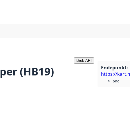
Bruk API
Endepunkt
:
per (HB19)
png