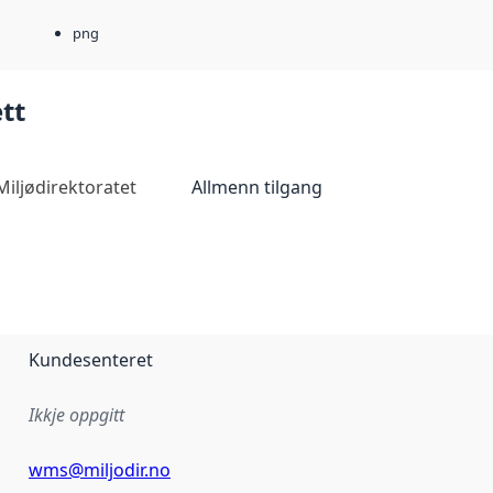
png
tt
Miljødirektoratet
Allmenn tilgang
Kundesenteret
Ikkje oppgitt
wms@miljodir.no