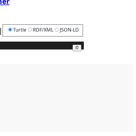
her
Turtle
RDF/XML
JSON-LD
Kopier
Kopier