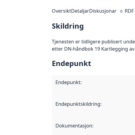
Oversikt
Detaljar
Diskusjonar
RDF
0
Skildring
Tjenesten er tidligere publisert un
etter DN-håndbok 19 Kartlegging av 
Endepunkt
Endepunkt
:
Endepunktskildring
:
Dokumentasjon
: