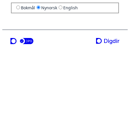
Bokmål
Nynorsk
English
ei teneste frå