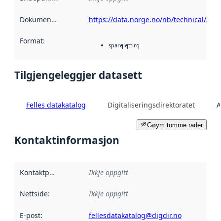
Dokumentasjon
:
https://data.norge.no/nb/technical/api/
Format
:
sparqlq
ttl
rq
Tilgjengeleggjer datasett
Felles datakatalog
Digitaliseringsdirektoratet
A
Gøym tomme rader
Kontaktinformasjon
Kontaktpunkt
:
Ikkje oppgitt
Nettside
:
Ikkje oppgitt
E-post
:
fellesdatakatalog@digdir.no