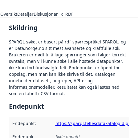
Oversikt
Detaljar
Diskusjonar
RDF
0
Skildring
SPARQL-søket er basert på rdf-spørrespråket SPARQL, og
er Data.norge.no sitt mest avanserte og kraftfulle søk.
Brukeren er nødt til å lage spørringer som følger korrekt
syntaks, men vil kunne søke i alle høstede datapunkter,
ikke kun forhåndsvalgte felt. Endepunket er åpent for
oppslag, men man kan ikke skrive til det. Katalogen
inneholder datasett, begreper, API-er og
informasjonsmodeller. Resultatet kan også lastes ned
som en tabell i CSV-format.
Endepunkt
Endepunkt
:
https://sparql.fellesdatakatalog.digdir.n
Endepunktskildring
:
Ikkje oppgitt