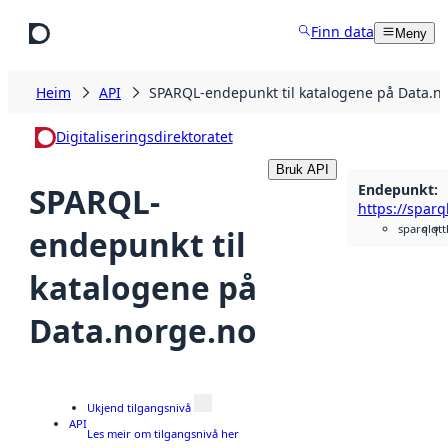
Hopp til hovudinnhald
Finn data
Meny
Heim
API
SPARQL-endepunkt til katalogene på Data.n
Digitaliseringsdirektoratet
Bruk API
Endepunkt
:
SPARQL-
https://sparq
sparqlq
tt
endepunkt til
katalogene på
Data.norge.no
Ukjend tilgangsnivå
API
Les meir om tilgangsnivå her