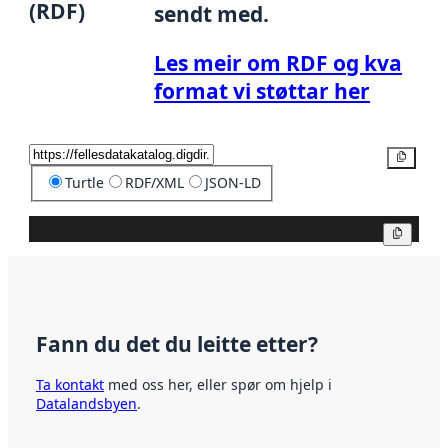
(RDF)
sendt med.
Les meir om RDF og kva
format vi støttar her
Kopier
Turtle
RDF/XML
JSON-LD
Kopier
Fann du det du leitte etter?
Ta kontakt
med oss her, eller spør om hjelp i
Datalandsbyen
.