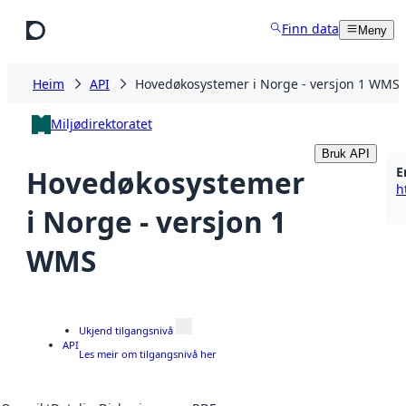
Hopp til hovudinnhald
Finn data
Meny
Heim
API
Hovedøkosystemer i Norge - versjon 1 WMS
Miljødirektoratet
Bruk API
E
Hovedøkosystemer
i Norge - versjon 1
WMS
Ukjend tilgangsnivå
API
Les meir om tilgangsnivå her