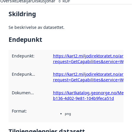
Oversikt
Detaljar
Diskusjonar
RDF
0
Skildring
Se beskrivelse av datasettet.
Endepunkt
Endepunkt
:
https://kart2.miljodirektoratet.no/ar
request=GetCapabilities&service=WMS
Endepunktskildring
:
https://kart2.miljodirektoratet.no/ar
request=GetCapabilities&service=WMS
Dokumentasjon
:
https://kartkatalog.geonorge.no/Metad
b136-4d02-9e81-104b9feca51d
Format
:
png
Tilgjengeleggjer datasett