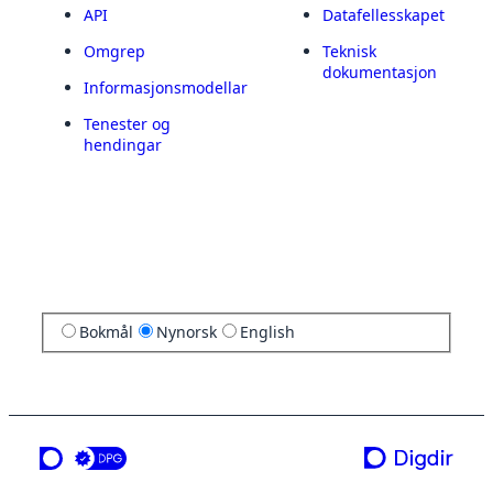
API
Datafellesskapet
Omgrep
Teknisk
dokumentasjon
Informasjonsmodellar
Tenester og
hendingar
Bokmål
Nynorsk
English
ei teneste frå