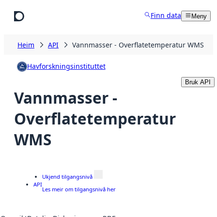
Hopp til hovudinnhald
Finn data
Meny
Heim
API
Vannmasser - Overflatetemperatur WMS
Havforskningsinstituttet
Bruk API
Vannmasser -
Overflatetemperatur
WMS
Ukjend tilgangsnivå
API
Les meir om tilgangsnivå her