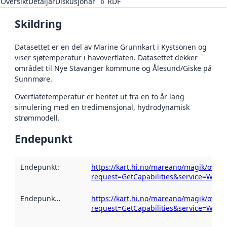
Oversikt
Detaljar
Diskusjonar
RDF
0
Skildring
Datasettet er en del av Marine Grunnkart i Kystsonen og
viser sjøtemperatur i havoverflaten. Datasettet dekker
området til Nye Stavanger kommune og Ålesund/Giske på
Sunnmøre.
Overflatetemperatur er hentet ut fra en to år lang
simulering med en tredimensjonal, hydrodynamisk
strømmodell.
Endepunkt
Endepunkt
:
https://kart.hi.no/mareano/magik/over
request=GetCapabilities&service=WMS
Endepunktskildring
:
https://kart.hi.no/mareano/magik/over
request=GetCapabilities&service=WMS