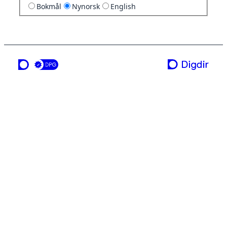
Bokmål
Nynorsk
English
ei teneste frå