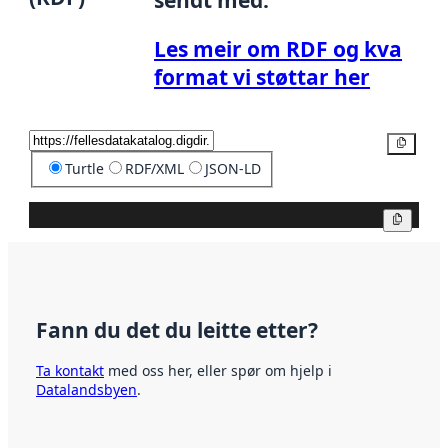
sendt med.
Les meir om RDF og kva
format vi støttar her
Kopier
Turtle
RDF/XML
JSON-LD
Kopier
Fann du det du leitte etter?
Ta kontakt
med oss her, eller spør om hjelp i
Datalandsbyen
.