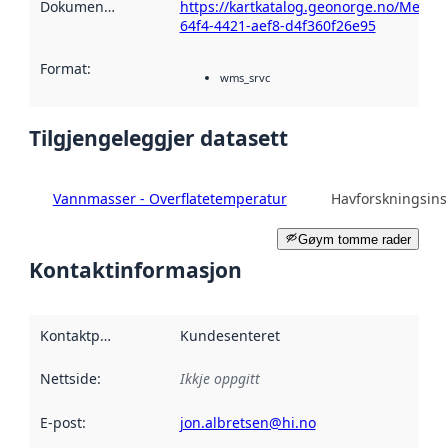
Dokumentasjon
:
https://kartkatalog.geonorge.no/Metad
64f4-4421-aef8-d4f360f26e95
Format
:
wms_srvc
Tilgjengeleggjer datasett
Vannmasser - Overflatetemperatur
Havforskningsinst
Gøym tomme rader
Kontaktinformasjon
Kontaktpunkt
:
Kundesenteret
Nettside
:
Ikkje oppgitt
E-post
:
jon.albretsen@hi.no