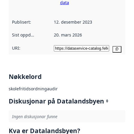
data
Publisert
:
12. desember 2023
Sist oppdatert
:
20. mars 2026
URI:
Kopier
Nøkkelord
skolefritidsordninga
udir
Diskusjonar på Datalandsbyen
0
Ingen diskusjonar funne
Kva er Datalandsbyen?