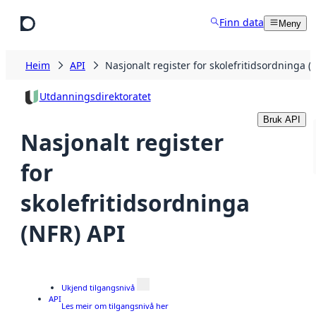
Hopp til hovudinnhald
Finn data
Meny
Heim
API
Nasjonalt register for skolefritidsordninga (
Utdanningsdirektoratet
Bruk API
Nasjonalt register
for
skolefritidsordninga
(NFR) API
Ukjend tilgangsnivå
API
Les meir om tilgangsnivå her