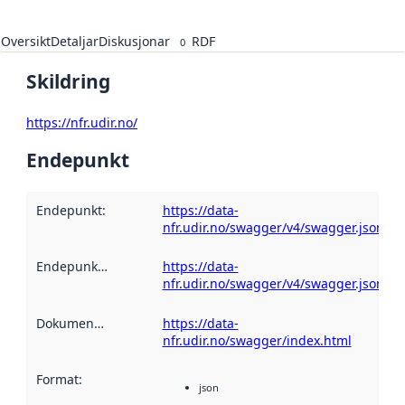
Oversikt
Detaljar
Diskusjonar
RDF
0
Skildring
https://nfr.udir.no/
Endepunkt
Endepunkt
:
https://data-
nfr.udir.no/swagger/v4/swagger.json
Endepunktskildring
:
https://data-
nfr.udir.no/swagger/v4/swagger.json
Dokumentasjon
:
https://data-
nfr.udir.no/swagger/index.html
Format
:
json