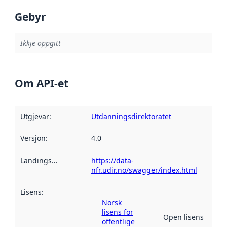
Gebyr
Ikkje oppgitt
Om API-et
Utgjevar
:
Utdanningsdirektoratet
Versjon
:
4.0
Landingsside
:
https://data-
nfr.udir.no/swagger/index.html
Lisens
:
Norsk
lisens for
Open lisens
offentlige