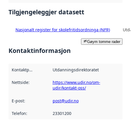
Tilgjengeleggjer datasett
Nasjonalt register for skolefritidsordninga (NFR)
Utd
Gøym tomme rader
Kontaktinformasjon
Kontaktpunkt
:
Utdanningsdirektoratet
Nettside
:
https://www.udir.no/om-
udir/kontakt-oss/
E-post
:
post@udir.no
Telefon
:
23301200