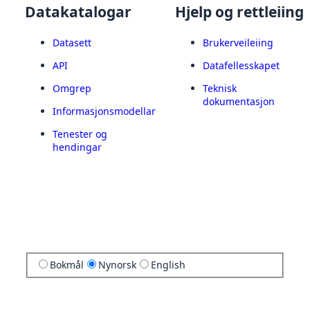
Datakatalogar
Hjelp og rettleiing
Datasett
Brukerveileiing
API
Datafellesskapet
Omgrep
Teknisk
dokumentasjon
Informasjonsmodellar
Tenester og
hendingar
Bokmål
Nynorsk
English