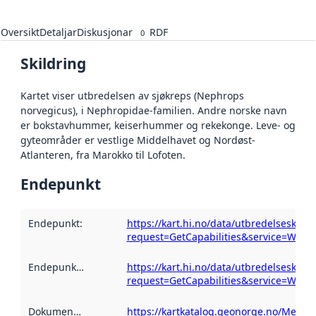
Oversikt
Detaljar
Diskusjonar
RDF
0
Skildring
Kartet viser utbredelsen av sjøkreps (Nephrops
norvegicus), i Nephropidae-familien. Andre norske navn
er bokstavhummer, keiserhummer og rekekonge. Leve- og
gyteområder er vestlige Middelhavet og Nordøst-
Atlanteren, fra Marokko til Lofoten.
Endepunkt
Endepunkt
:
https://kart.hi.no/data/utbredelseskart
request=GetCapabilities&service=WMS
Endepunktskildring
:
https://kart.hi.no/data/utbredelseskart
request=GetCapabilities&service=WMS
Dokumentasjon
:
https://kartkatalog.geonorge.no/Metad