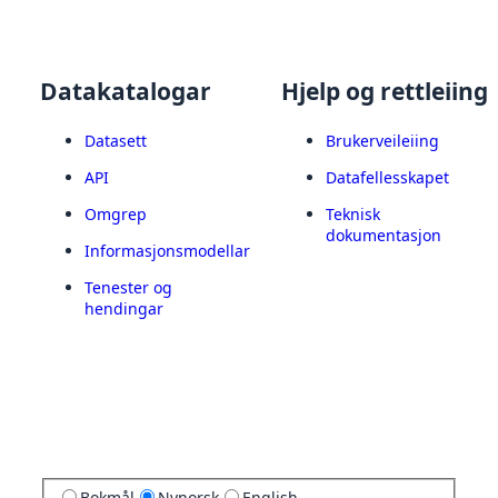
Datakatalogar
Hjelp og rettleiing
Datasett
Brukerveileiing
API
Datafellesskapet
Omgrep
Teknisk
dokumentasjon
Informasjonsmodellar
Tenester og
hendingar
Bokmål
Nynorsk
English