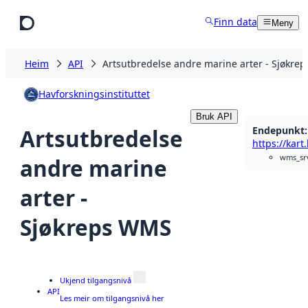
Hopp til hovudinnhald
Finn data
Meny
Heim
API
Artsutbredelse andre marine arter - Sjøkre
Havforskningsinstituttet
Bruk API
Endepunkt
:
Artsutbredelse
wms_sr
andre marine
arter -
Sjøkreps WMS
Ukjend tilgangsnivå
API
Les meir om tilgangsnivå her