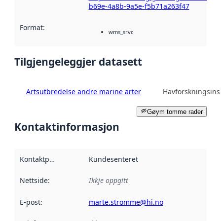
b69e-4a8b-9a5e-f5b71a263f47
Format
:
wms_srvc
Tilgjengeleggjer datasett
Artsutbredelse andre marine arter
Havforskningsinst
Gøym tomme rader
Kontaktinformasjon
Kontaktpunkt
:
Kundesenteret
Nettside
:
Ikkje oppgitt
E-post
:
marte.stromme@hi.no