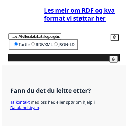
Les meir om RDF og kva
format vi støttar her
Kopier
Turtle
RDF/XML
JSON-LD
Kopier
Fann du det du leitte etter?
Ta kontakt
med oss her, eller spør om hjelp i
Datalandsbyen
.