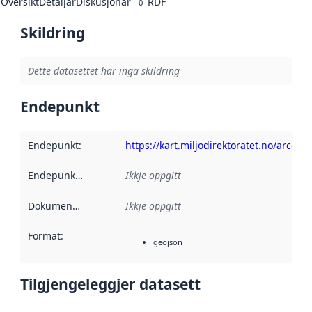
Oversikt
Detaljar
Diskusjonar
RDF
0
Skildring
Dette datasettet har inga skildring
Endepunkt
Endepunkt
:
https://kart.miljodirektoratet.no/arcgi
Endepunktskildring
:
Ikkje oppgitt
Dokumentasjon
:
Ikkje oppgitt
Format
:
geojson
Tilgjengeleggjer datasett