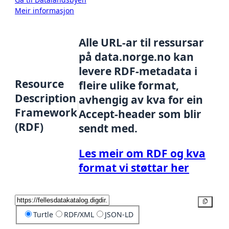
Meir informasjon
Alle URL-ar til ressursar
på data.norge.no kan
levere RDF-metadata i
Resource
fleire ulike format,
Description
avhengig av kva for ein
Framework
Accept-header som blir
(RDF)
sendt med.
Les meir om RDF og kva
format vi støttar her
Kopier
Turtle
RDF/XML
JSON-LD