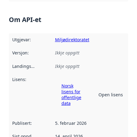
Om API-et
Utgjevar
:
Miljødirektoratet
Versjon
:
Ikkje oppgitt
Landingsside
:
Ikkje oppgitt
Lisens
:
Norsk
lisens for
Open lisens
offentlige
data
Publisert
:
5. februar 2026
Sist oppdatert
:
14. april 2026