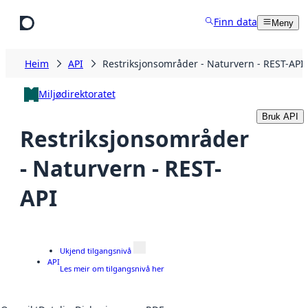
Hopp til hovudinnhald
Finn data
Meny
Heim
API
Restriksjonsområder - Naturvern - REST-API
Miljødirektoratet
Bruk API
Restriksjonsområder
- Naturvern - REST-
API
Ukjend tilgangsnivå
API
Les meir om tilgangsnivå her