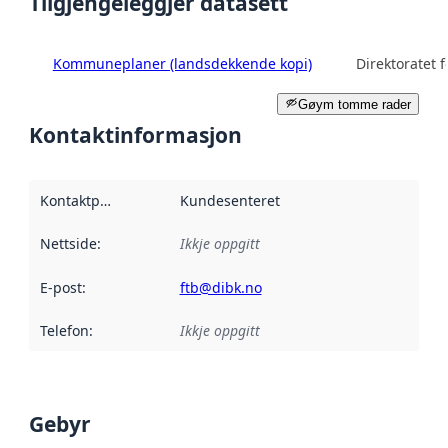
Tilgjengeleggjer datasett
Kommuneplaner (landsdekkende kopi)
Direktoratet f
Gøym tomme rader
Kontaktinformasjon
Kontaktpunkt
:
Kundesenteret
Nettside
:
Ikkje oppgitt
E-post
:
ftb@dibk.no
Telefon
:
Ikkje oppgitt
Gebyr