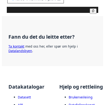
Kopier
Fann du det du leitte etter?
Ta kontakt
med oss her, eller spør om hjelp i
Datalandsbyen
.
Datakatalogar
Hjelp og rettleiing
Datasett
Brukerveileiing
API
Datafellesskapet