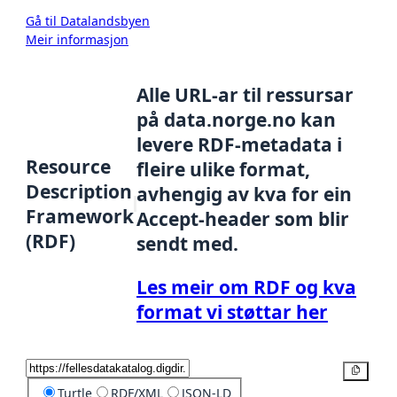
Gå til Datalandsbyen
Meir informasjon
Alle URL-ar til ressursar
på data.norge.no kan
levere RDF-metadata i
Resource
fleire ulike format,
Description
avhengig av kva for ein
Framework
Accept-header som blir
(RDF)
sendt med.
Les meir om RDF og kva
format vi støttar her
Kopier
Turtle
RDF/XML
JSON-LD