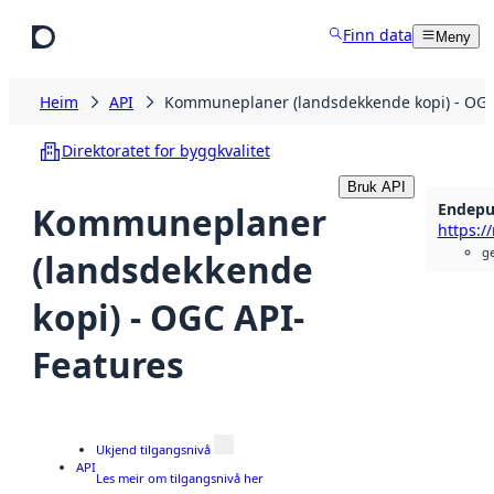
Hopp til hovudinnhald
Finn data
Meny
Heim
API
Kommuneplaner (landsdekkende kopi) - OGC
Direktoratet for byggkvalitet
Bruk API
Endepu
Kommuneplaner
https:/
g
(landsdekkende
kopi) - OGC API-
Features
Ukjend tilgangsnivå
API
Les meir om tilgangsnivå her