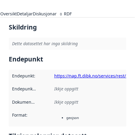
Oversikt
Detaljar
Diskusjonar
RDF
0
Skildring
Dette datasettet har inga skildring
Endepunkt
Endepunkt
:
https://nap.ft.dibk.no/services/rest/k
Endepunktskildring
:
Ikkje oppgitt
Dokumentasjon
:
Ikkje oppgitt
Format
:
geojson