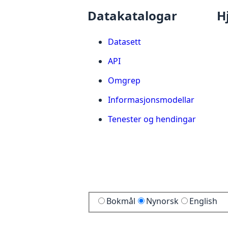
Datakatalogar
H
Datasett
API
Omgrep
Informasjonsmodellar
Tenester og hendingar
Bokmål
Nynorsk
English