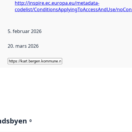
http://inspire.ec.europa.eu/metadata-
codelist/ConditionsApplyingToAccessAndUse/noCon
5. februar 2026
20. mars 2026
ndsbyen
0