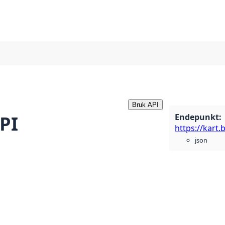
Bruk API
Endepunkt
:
PI
json