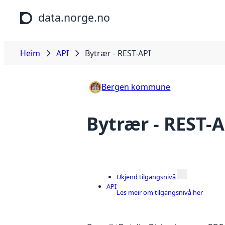
Hopp til hovudinnhald
data.norge.no
Heim
API
Bytrær - REST-API
Bergen kommune
Bytrær - REST-A
Ukjend tilgangsnivå
API
Les meir om tilgangsnivå her