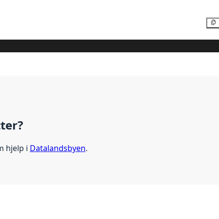
tter?
m hjelp i
Datalandsbyen
.