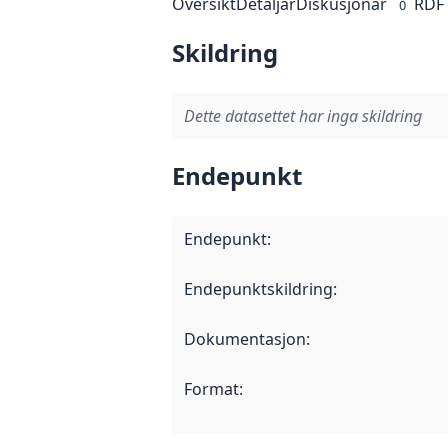
Oversikt
Detaljar
Diskusjonar
RDF
0
Skildring
Dette datasettet har inga skildring
Endepunkt
Endepunkt
:
Endepunktskildring
:
Dokumentasjon
:
Format
: