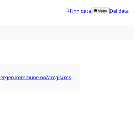
Finn data
Del data
Meny
https://kart.bergen.kommune.no/arcgis/rest/services