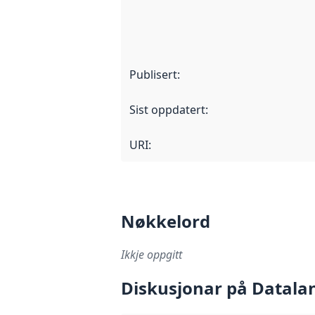
Publisert
:
Sist oppdatert
:
URI:
Nøkkelord
Ikkje oppgitt
Diskusjonar på Datala