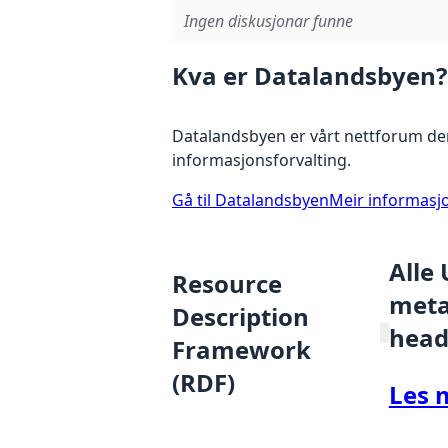
Ingen diskusjonar funne
Kva er Datalandsbyen?
Datalandsbyen er vårt nettforum der
informasjonsforvalting.
Gå til Datalandsbyen
Meir informasj
Alle
Resource
metad
Description
head
Framework
(RDF)
Les 