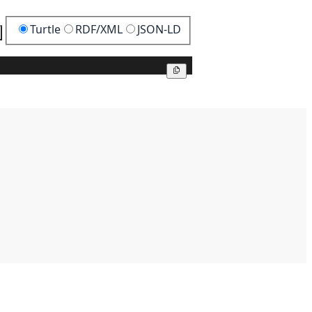
Turtle
RDF/XML
JSON-LD
Kopier
Kopier