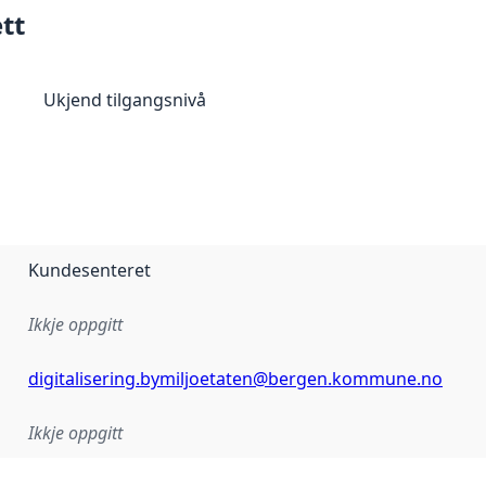
tt
Ukjend tilgangsnivå
Kundesenteret
Ikkje oppgitt
digitalisering.bymiljoetaten@bergen.kommune.no
Ikkje oppgitt