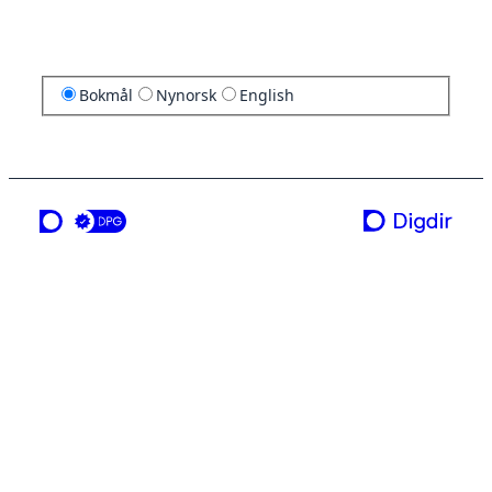
Bokmål
Nynorsk
English
en tjeneste fra