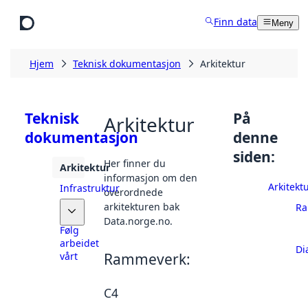
Hopp til hovedinnhold
Finn data
Meny
Hjem
Teknisk dokumentasjon
Arkitektur
Teknisk
På
Arkitektur
dokumentasjon
denne
siden:
Her finner du
Arkitektur
informasjon om den
Arkitekt
Infrastruktur
overordnede
arkitekturen bak
Ra
API
Data.norge.no.
Følg
arbeidet
Di
vårt
Rammeverk:
C4