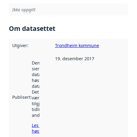
Ikke oppgitt
Om datasettet
Utgiver
:
Trondheim kommune
19. desember 2017
Denne datoen
sier når
datasettet ble
høstet av
data.norge.no.
Det kan ha
Publisert
:
vært
tilgjengelig
tidligere
andre steder.
Les mer om
høsting her