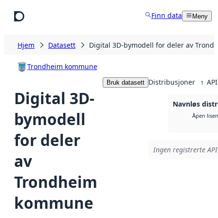
Hopp til hovedinnhold
Finn data
Meny
Hjem
Datasett
Digital 3D-bymodell for deler av Tro
Trondheim kommune
Distribusjoner
API
Bruk datasett
1
Digital 3D-
Navnløs distr
bymodell
Åpen lise
for deler
Ingen registrerte API
av
Trondheim
kommune