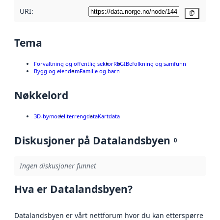
URI:
Kopier
Tema
Forvaltning og offentlig sektor
REGI
Befolkning og samfunn
Bygg og eiendom
Familie og barn
Nøkkelord
3D-bymodell
terrengdata
Kartdata
Diskusjoner på Datalandsbyen
0
Ingen diskusjoner funnet
Hva er Datalandsbyen?
Datalandsbyen er vårt nettforum hvor du kan etterspørre