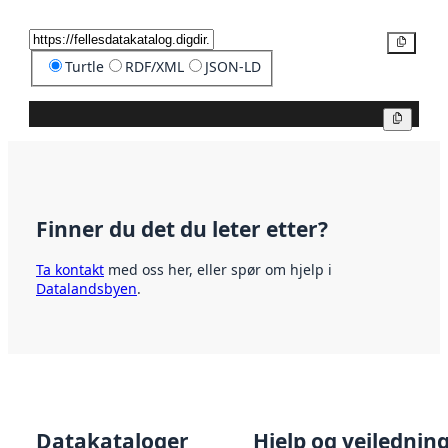
Kopier
Turtle
RDF/XML
JSON-LD
Kopier
Finner du det du leter etter?
Ta kontakt
med oss her, eller spør om hjelp i
Datalandsbyen
.
Datakataloger
Hjelp og veilednin