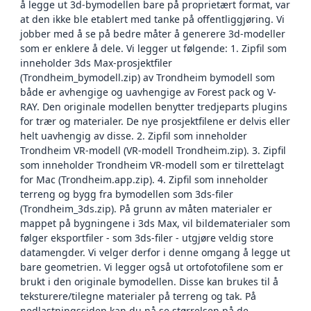
å legge ut 3d-bymodellen bare på proprietært format, var
at den ikke ble etablert med tanke på offentliggjøring. Vi
jobber med å se på bedre måter å generere 3d-modeller
som er enklere å dele. Vi legger ut følgende: 1. Zipfil som
inneholder 3ds Max-prosjektfiler
(Trondheim_bymodell.zip) av Trondheim bymodell som
både er avhengige og uavhengige av Forest pack og V-
RAY. Den originale modellen benytter tredjeparts plugins
for trær og materialer. De nye prosjektfilene er delvis eller
helt uavhengig av disse. 2. Zipfil som inneholder
Trondheim VR-modell (VR-modell Trondheim.zip). 3. Zipfil
som inneholder Trondheim VR-modell som er tilrettelagt
for Mac (Trondheim.app.zip). 4. Zipfil som inneholder
terreng og bygg fra bymodellen som 3ds-filer
(Trondheim_3ds.zip). På grunn av måten materialer er
mappet på bygningene i 3ds Max, vil bildematerialer som
følger eksportfiler - som 3ds-filer - utgjøre veldig store
datamengder. Vi velger derfor i denne omgang å legge ut
bare geometrien. Vi legger også ut ortofotofilene som er
brukt i den originale bymodellen. Disse kan brukes til å
teksturere/tilegne materialer på terreng og tak. På
nedlastningssiden kan du nå se størrelsen på de