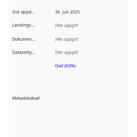
Sist oppdatert
:
30. juli 2025
Landingsside
:
Ikke oppgitt
Dokumentasjon
:
Ikke oppgitt
Datasettype
:
Ikke oppgitt
God (63%)
Metadatakvalitet
er en indikator
på hvor godt
datasettene er
beskrevet ved
Metadatakvalitet
:
hjelp
avmetadata.
Les mer om
metadatakvalitet
her