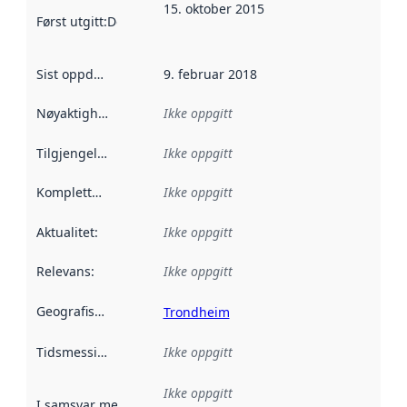
15. oktober 2015
Først utgitt
:
Denne datoen sier når dataene i dette datasettet 
Sist oppdatert
:
9. februar 2018
Nøyaktighet
:
Ikke oppgitt
Tilgjengelighet
:
Ikke oppgitt
Kompletthet
:
Ikke oppgitt
Aktualitet
:
Ikke oppgitt
Relevans
:
Ikke oppgitt
Geografisk avgrensning
:
Trondheim
Tidsmessig avgrensning
Ikke oppgitt
:
Ikke oppgitt
I samsvar med
:
Referanse til en implementasjonsregel eller a