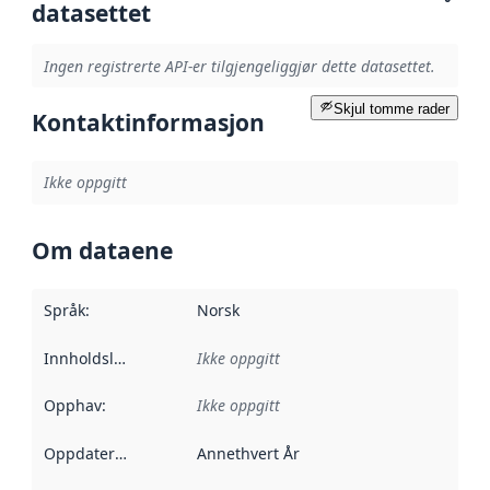
datasettet
Ingen registrerte API-er tilgjengeliggjør dette datasettet.
Skjul tomme rader
Kontaktinformasjon
Ikke oppgitt
Om dataene
Språk
:
Norsk
Innholdsleverandører
Ikke oppgitt
:
Opphav
:
Ikke oppgitt
Oppdateringsfrekvens
Annethvert År
: