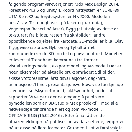
følgende programvareversjoner: ?3ds Max Design 2014,
Forest Pro 4.3.6 og Unity 4. Koordinatsystem er EUREF89
UTM Sone32 og høydesystem er NN2000. Modellen
består av: Terreng (basert på laser og kartdata),
Vegetasjon (basert på laser), Bygg (et utvalg av disse er
teksturert fra bilder, resten fra skråbilder), andre
oppstikkende objekter fra kartdata, 3D-modeller bl.a. Olav
Tryggvasons statue, Bybroa og Tyholttårnet,
kommunedekkende 3D-modell og høyspentnett. Modellen
er levert til Trondheim kommune i tre former:
Visualiseringsmodell, eksportmodell og VR-modell Her er
noen eksempler på aktuelle bruksområder: Stillbilder,
skisser/fotorealisme, årstidsvariasjoner, dag/natt,
animasjoner/filmer, presentasjonsverktøy, vise forskjellige
scenarier, sol/skyggeforhold, sikt/synlighet, bilder til
rapporter. Vi velger i denne omgang å publisere
bymodellen som en 3D-Studio-Max prosjektfil (med alle
nødvendige tilhørende filer) og som VR-modell.
OPPDATERING (16.02.2016) : Etter å ha fått en del
tilbakemeldinger på publisering av datasettene, legger vi
nå ut disse på flere formater. Grunnen til at vi først valgte