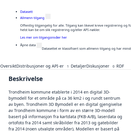
Datasett
Allmenn tilgang
Offentlig tilgjengelig for alle. Tilgang kan likevel kreve registrering o
helst kan be om slik registrering og/eller API-nøkler.
Les mer om tilgangsnivåer her
Åpne data
Datasettet er klassifisert som allmenn tilgang og har mins
Oversikt
Distribusjoner og API-er
Detaljer
Diskusjoner
RDF
1
0
Beskrivelse
Trondheim kommune etablerte i 2014 en digital 3D-
bymodell for et område på ca 36 km2 i og rundt sentrum
av byen. Trondheim 3D Bymodell er en digital gjengivelse
av Trondheim kommune i form av en større 3D-modell
basert på informasjon fra kartdata (FKB-A/B), laserdata og
ortofoto fra 2014 samt skråbilder fra 2013 og gatebilder
fra 2014 (noen utvalgte områder). Modellen er basert på