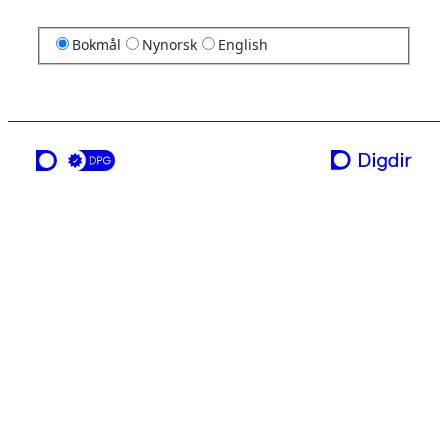
Bokmål
Nynorsk
English
en tjeneste fra