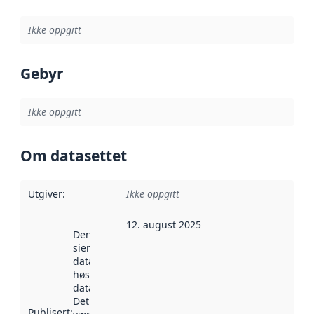
Ikke oppgitt
Gebyr
Ikke oppgitt
Om datasettet
Utgiver
:
Ikke oppgitt
12. august 2025
Denne datoen
sier når
datasettet ble
høstet av
data.norge.no.
Det kan ha
Publisert
: