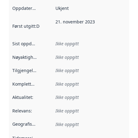
Oppdateringsfrekvens
Ukjent
:
21. november 2023
Først utgitt
:
Denne datoen sier når dataene i dette datasettet 
Sist oppdatert
:
Ikke oppgitt
Nøyaktighet
:
Ikke oppgitt
Tilgjengelighet
:
Ikke oppgitt
Kompletthet
:
Ikke oppgitt
Aktualitet
:
Ikke oppgitt
Relevans
:
Ikke oppgitt
Geografisk avgrensning
:
Ikke oppgitt