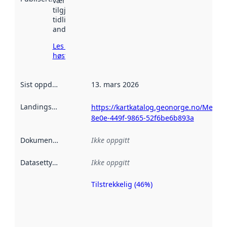
vært
tilgjengelig
tidligere
andre steder.
Les mer om
høsting her
Sist oppdatert
:
13. mars 2026
Landingsside
:
https://kartkatalog.geonorge.no/Metada
8e0e-449f-9865-52f6be6b893a
Dokumentasjon
:
Ikke oppgitt
Datasettype
:
Ikke oppgitt
Tilstrekkelig (46%)
Metadatakvalitet
er en indikator
på hvor godt
datasettene er