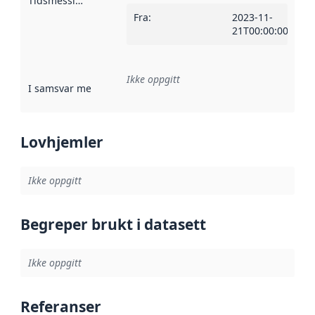
Tidsmessig avgrensning
:
Fra
:
2023-11-
21T00:00:00Z
Ikke oppgitt
I samsvar med
:
Referanse til en implementasjonsregel eller a
Lovhjemler
Ikke oppgitt
Begreper brukt i datasett
Ikke oppgitt
Referanser