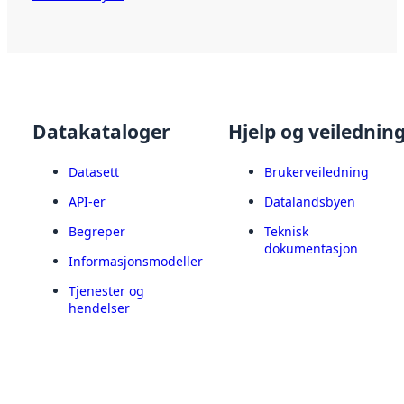
Datakataloger
Hjelp og veilednin
Datasett
Brukerveiledning
API-er
Datalandsbyen
Begreper
Teknisk
dokumentasjon
Informasjonsmodeller
Tjenester og
hendelser