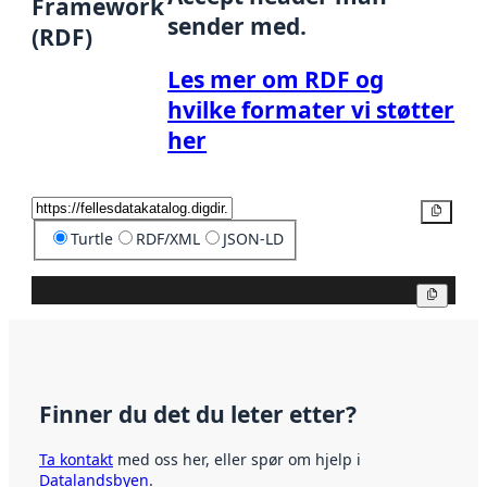
Framework
sender med.
(RDF)
Les mer om RDF og
hvilke formater vi støtter
her
Kopier
Turtle
RDF/XML
JSON-LD
Kopier
Finner du det du leter etter?
Ta kontakt
med oss her, eller spør om hjelp i
Datalandsbyen
.