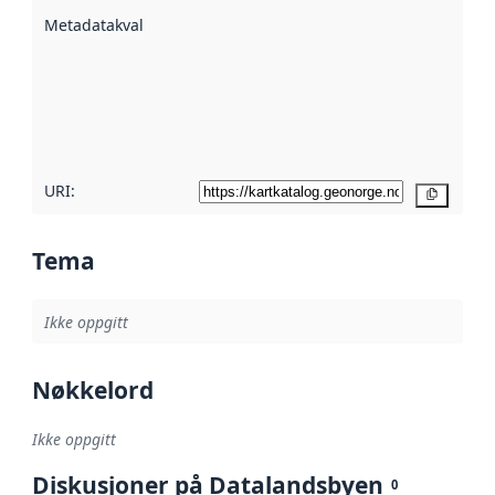
beskrevet ved
Metadatakvalitet
:
hjelp
avmetadata.
Les mer om
metadatakvalitet
her
URI:
Kopier
Tema
Ikke oppgitt
Nøkkelord
Ikke oppgitt
Diskusjoner på Datalandsbyen
0