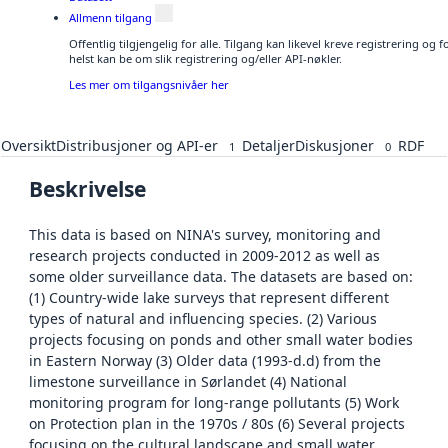
Allmenn tilgang
Offentlig tilgjengelig for alle. Tilgang kan likevel kreve registrering o
helst kan be om slik registrering og/eller API-nøkler.
Les mer om tilgangsnivåer her
Oversikt
Distribusjoner og API-er
Detaljer
Diskusjoner
RDF
1
0
Beskrivelse
This data is based on NINA's survey, monitoring and
research projects conducted in 2009-2012 as well as
some older surveillance data. The datasets are based on:
(1) Country-wide lake surveys that represent different
types of natural and influencing species. (2) Various
projects focusing on ponds and other small water bodies
in Eastern Norway (3) Older data (1993-d.d) from the
limestone surveillance in Sørlandet (4) National
monitoring program for long-range pollutants (5) Work
on Protection plan in the 1970s / 80s (6) Several projects
focusing on the cultural landscape and small water