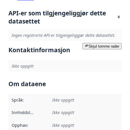
API-er som tilgjengeliggjør dette
0
datasettet
Ingen registrerte API-er tilgjengeliggjør dette datasettet.
Skjul tomme rader
Kontaktinformasjon
Ikke oppgitt
Om dataene
Språk
:
Ikke oppgitt
Innholdsleverandører
Ikke oppgitt
:
Opphav
:
Ikke oppgitt