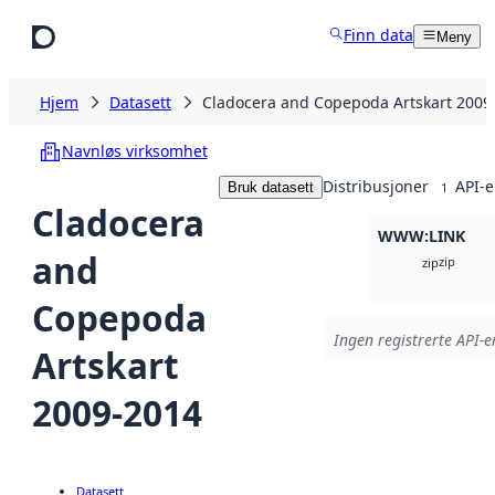
Hopp til hovedinnhold
Finn data
Meny
Hjem
Datasett
Cladocera and Copepoda Artskart 2009
Navnløs virksomhet
Distribusjoner
API-e
Bruk datasett
1
Cladocera
WWW:LINK
and
zip
zip
Copepoda
Ingen registrerte API-er
Artskart
2009-2014
Datasett