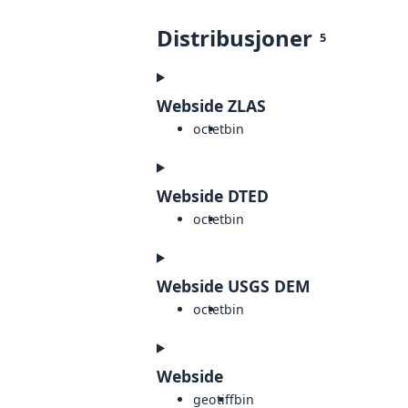
Distribusjoner
5
Webside ZLAS
octet
bin
Webside DTED
octet
bin
Webside USGS DEM
octet
bin
Webside
geotiff
bin