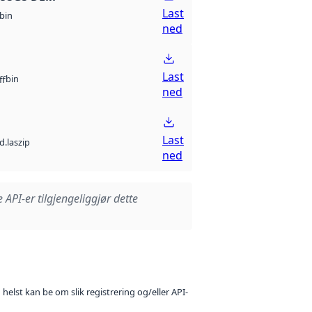
Last
bin
ned
Last
bin
ff
ned
Last
d.laszip
ned
e API-er tilgjengeliggjør dette
 helst kan be om slik registrering og/eller API-