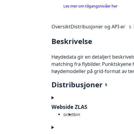
Les mer om tilgangsnivåer her
Oversikt
Distribusjoner og API-er
5
Beskrivelse
Høydedata gir en detaljert beskrivel
matching fra flybilder. Punktskyene 
høydemodeller på grid-format av te
Distribusjoner
5
Webside ZLAS
octet
bin