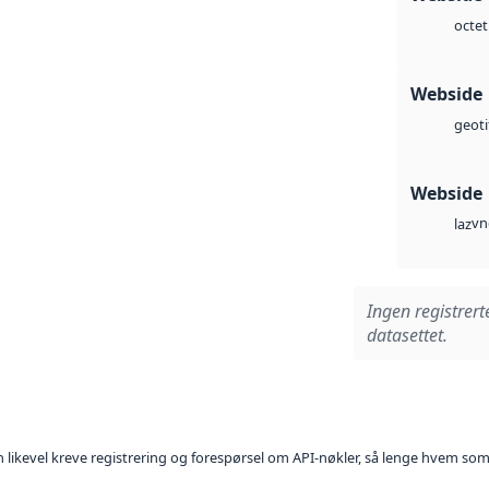
octet
Webside
geoti
Webside
vn
laz
Ingen registrert
datasettet.
kan likevel kreve registrering og forespørsel om API-nøkler, så lenge hvem som