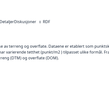
Detaljer
Diskusjoner
RDF
0
se av terreng og overflate. Dataene er etablert som punktsk
har varierende tetthet (punkt/m2 ) tilpasset ulike formål. F
rreng (DTM) og overflate (DOM).