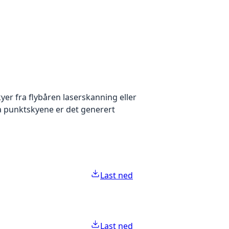
yer fra flybåren laserskanning eller
ra punktskyene er det generert
Last ned
Last ned