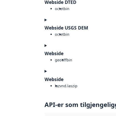
Webside DTED
octet
bin
Webside USGS DEM
octet
bin
Webside
geotiff
bin
Webside
laz
vnd.laszip
API-er som tilgjengelig