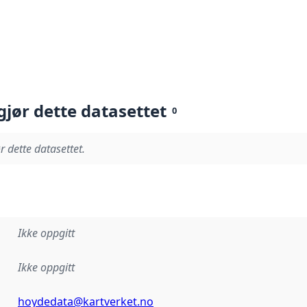
gjør dette datasettet
0
r dette datasettet.
Ikke oppgitt
Ikke oppgitt
hoydedata@kartverket.no