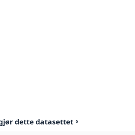
gjør dette datasettet
0