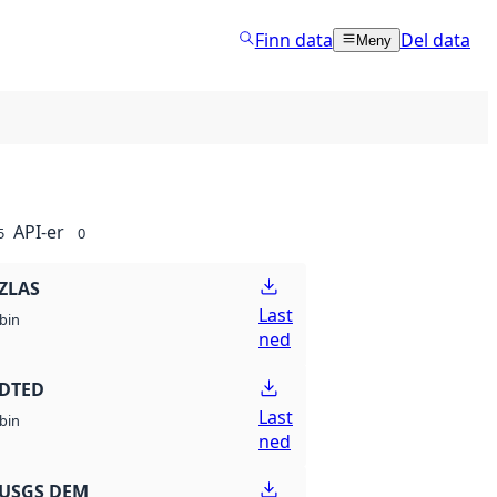
Finn data
Del data
Meny
API-er
5
0
ZLAS
Last
bin
ned
 DTED
Last
bin
ned
 USGS DEM