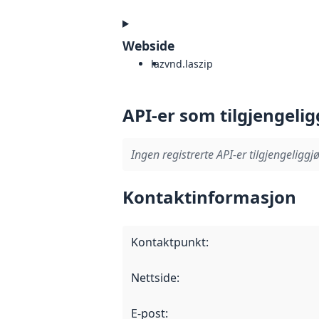
Webside
laz
vnd.laszip
API-er som tilgjengelig
Ingen registrerte API-er tilgjengeliggjø
Kontaktinformasjon
Kontaktpunkt
:
Nettside
:
E-post
: