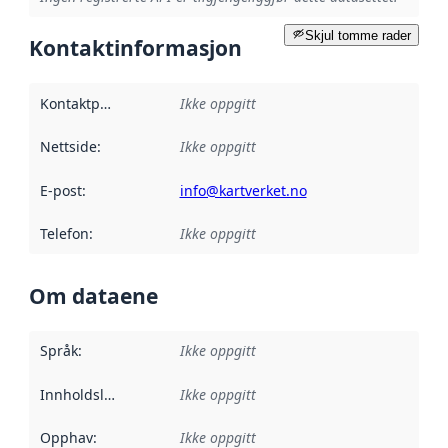
Skjul tomme rader
Kontaktinformasjon
Kontaktpunkt
:
Ikke oppgitt
Nettside
:
Ikke oppgitt
E-post
:
info@kartverket.no
Telefon
:
Ikke oppgitt
Om dataene
Språk
:
Ikke oppgitt
Innholdsleverandører
Ikke oppgitt
:
Opphav
:
Ikke oppgitt