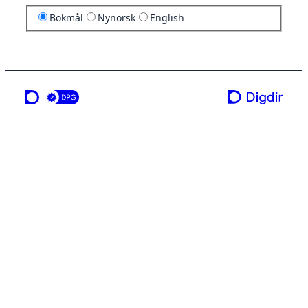
Bokmål
Nynorsk
English
en tjeneste fra