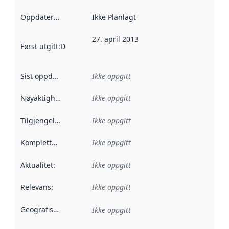
Oppdateringsfrekvens
Ikke Planlagt
:
27. april 2013
Først utgitt
:
Denne datoen sier når dataene i dette datasettet 
Sist oppdatert
:
Ikke oppgitt
Nøyaktighet
:
Ikke oppgitt
Tilgjengelighet
:
Ikke oppgitt
Kompletthet
:
Ikke oppgitt
Aktualitet
:
Ikke oppgitt
Relevans
:
Ikke oppgitt
Geografisk avgrensning
:
Ikke oppgitt