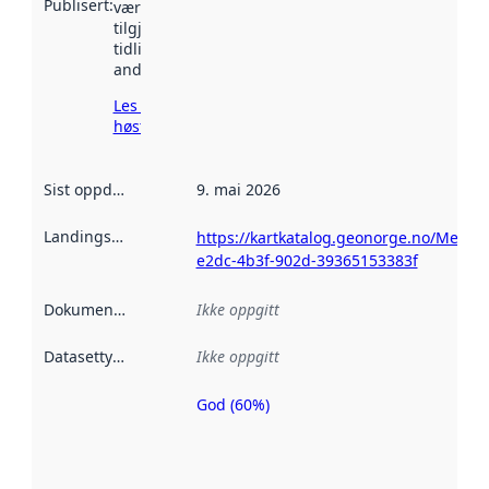
Publisert
:
vært
tilgjengelig
tidligere
andre steder.
Les mer om
høsting her
Sist oppdatert
:
9. mai 2026
Landingsside
:
https://kartkatalog.geonorge.no/Metad
e2dc-4b3f-902d-39365153383f
Dokumentasjon
:
Ikke oppgitt
Datasettype
:
Ikke oppgitt
God (60%)
Metadatakvalitet
er en indikator
på hvor godt
datasettene er