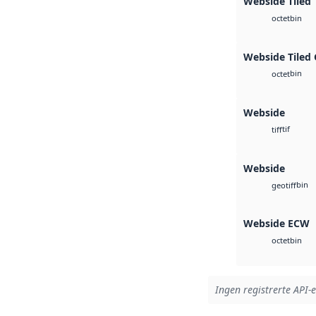
Webside Tiled 
bin
octet
Webside Tiled
bin
octet
Webside
tif
tiff
Webside
bin
geotiff
Webside ECW
bin
octet
Ingen registrerte API-e