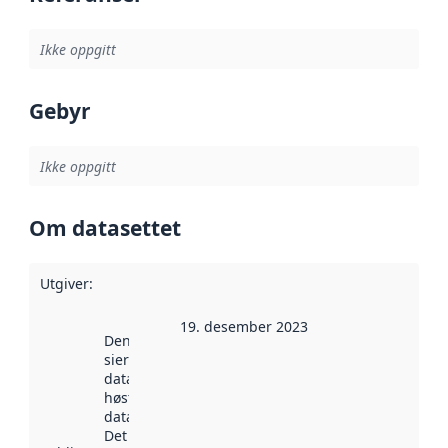
Ikke oppgitt
Gebyr
Ikke oppgitt
Om datasettet
Utgiver
:
19. desember 2023
Denne datoen
sier når
datasettet ble
høstet av
data.norge.no.
Det kan ha