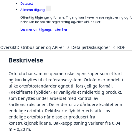
Datasett
Allmenn tilgang
Offentlig tilgjengelig for alle. Tilgang kan likevel kreve registrering o
helst kan be om slik registrering og/eller API-nøkler.
Les mer om tilgangsnivåer her
Oversikt
Distribusjoner og API-er
Detaljer
Diskusjoner
RDF
8
0
Beskrivelse
Ortofoto har samme geometriske egenskaper som et kart
og kan knyttes til et referansesystem. Ortofoto er inndelt i
ulike ortofotostandarder egnet til forskjellige formål.
«Rektifiserte flybilder» er vanligvis et midlertidig produkt,
som benyttes under arbeidet med kontroll av
kartkonstruksjonen. De er derfor av dårligere kvalitet enn
endelige ortofoto. Rektifiserte flybilder ertstattes av
endelige ortofoto når disse er produsert fra
konstruksjonsbildene. Bakkeoppløsning varierer fra 0,04
m – 0,20 m.