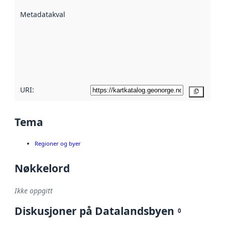
beskrevet ved
Metadatakvalitet
:
hjelp
avmetadata.
Les mer om
metadatakvalitet
her
URI:
Kopier
Tema
Regioner og byer
Nøkkelord
Ikke oppgitt
Diskusjoner på Datalandsbyen
0