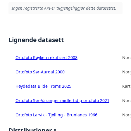
Ingen registrerte API-er tilgjengeliggjør dette datasettet.
Lignende datasett
Ortofoto Røyken rektifisert 2008
Norg
Ortofoto Sør-Aurdal 2000
Norg
Høydedata Bilde Troms 2025
Kart
Ortofoto Sør-Varanger midlertidig ortofoto 2021
Norg
Ortofoto Larvik - Tjølling - Brunlanes 1966
Norg
Distribusjoner
8