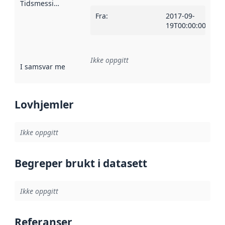
Tidsmessig avgrensning
:
Fra
:
2017-09-
19T00:00:00Z
Ikke oppgitt
I samsvar med
:
Referanse til en implementasjonsregel eller a
Lovhjemler
Ikke oppgitt
Begreper brukt i datasett
Ikke oppgitt
Referanser