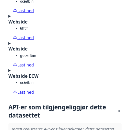
octet
bin
Last ned
Webside
tiff
tif
Last ned
Webside
geotiff
bin
Last ned
Webside ECW
octet
bin
Last ned
API-er som tilgjengeliggjør dette
0
datasettet
Ingen registrerte API-er tilgjengeliggjør dette datasettet.