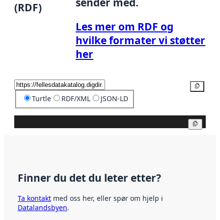
sender med.
(RDF)
Les mer om RDF og
hvilke formater vi støtter
her
Kopier
Turtle
RDF/XML
JSON-LD
Kopier
Finner du det du leter etter?
Ta kontakt
med oss her, eller spør om hjelp i
Datalandsbyen
.