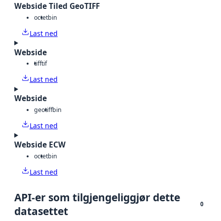
Webside Tiled GeoTIFF
octet
bin
Last ned
Webside
tiff
tif
Last ned
Webside
geotiff
bin
Last ned
Webside ECW
octet
bin
Last ned
API-er som tilgjengeliggjør dette
0
datasettet