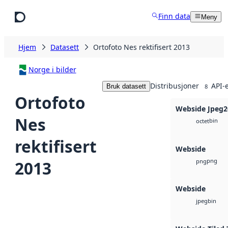
Hopp til hovedinnhold
Finn data
Meny
Hjem
Datasett
Ortofoto Nes rektifisert 2013
Norge i bilder
Distribusjoner
API-
Bruk datasett
8
Ortofoto
Webside Jpeg2
Nes
bin
octet
rektifisert
Webside
png
2013
png
Webside
bin
jpeg