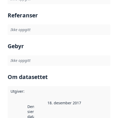
Referanser
Ikke oppgitt
Gebyr
Ikke oppgitt
Om datasettet
Utgiver
:
18. desember 2017
Denne datoen
sier når
datasettet ble