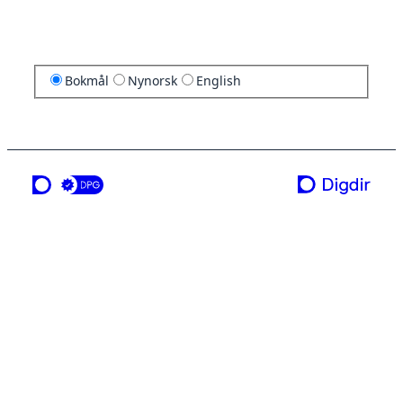
Bokmål
Nynorsk
English
en tjeneste fra