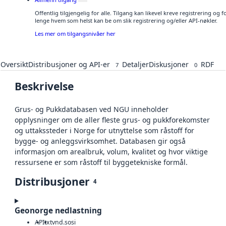
Offentlig tilgjengelig for alle. Tilgang kan likevel kreve registrering og 
lenge hvem som helst kan be om slik registrering og/eller API-nøkler.
Les mer om tilgangsnivåer her
Oversikt
Distribusjoner og API-er
Detaljer
Diskusjoner
RDF
7
0
Beskrivelse
Grus- og Pukkdatabasen ved NGU inneholder
opplysninger om de aller fleste grus- og pukkforekomster
og uttakssteder i Norge for utnyttelse som råstoff for
bygge- og anleggsvirksomhet. Databasen gir også
informasjon om arealbruk, volum, kvalitet og hvor viktige
ressursene er som råstoff til byggetekniske formål.
Distribusjoner
4
Geonorge nedlastning
API
txt
vnd.sosi