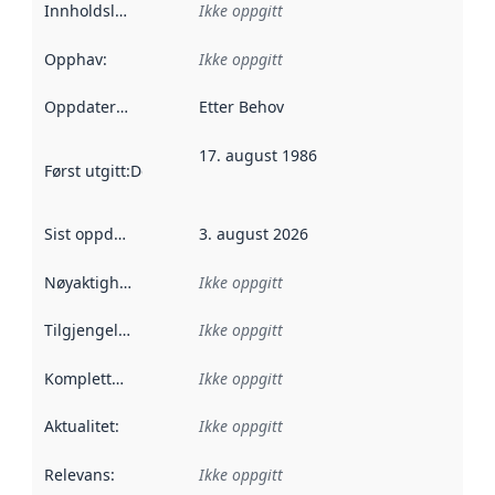
Innholdsleverandører
Ikke oppgitt
:
Opphav
:
Ikke oppgitt
Oppdateringsfrekvens
Etter Behov
:
17. august 1986
Først utgitt
:
Denne datoen sier når dataene i dette datasettet 
Sist oppdatert
:
3. august 2026
Nøyaktighet
:
Ikke oppgitt
Tilgjengelighet
:
Ikke oppgitt
Kompletthet
:
Ikke oppgitt
Aktualitet
:
Ikke oppgitt
Relevans
:
Ikke oppgitt