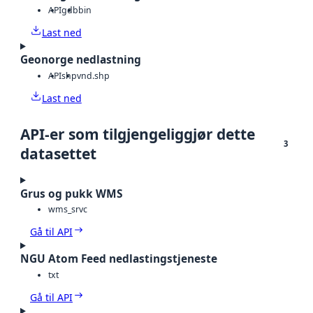
API
gdb
bin
Last ned
Geonorge nedlastning
API
shp
vnd.shp
Last ned
API-er som tilgjengeliggjør dette
3
datasettet
Grus og pukk WMS
wms_srvc
Gå til API
NGU Atom Feed nedlastingstjeneste
txt
Gå til API