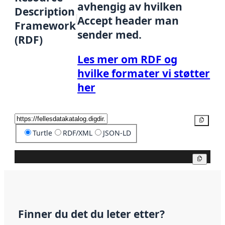
avhengig av hvilken
Description
Accept header man
Framework
sender med.
(RDF)
Les mer om RDF og
hvilke formater vi støtter
her
Kopier
Turtle
RDF/XML
JSON-LD
Kopier
Finner du det du leter etter?