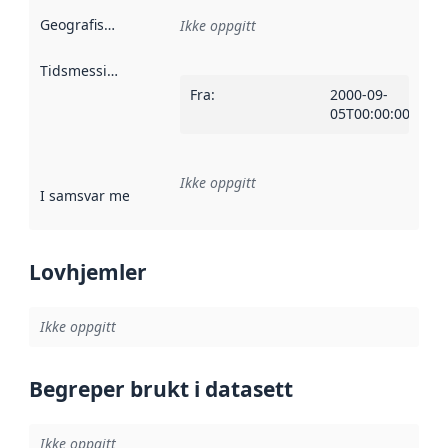
Geografisk avgrensning
:
Ikke oppgitt
Tidsmessig avgrensning
:
Fra
:
2000-09-
05T00:00:00Z
Ikke oppgitt
I samsvar med
:
Referanse til en implementasjonsregel eller a
Lovhjemler
Ikke oppgitt
Begreper brukt i datasett
Ikke oppgitt