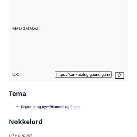
er en indikator
på hvor godt
datasettene er
beskrevet ved
Metadatakvalitet
:
hjelp
avmetadata.
Les mer om
metadatakvalitet
her
URI:
Kopier
Tema
Regioner og byer
Økonomi og finans
Nøkkelord
Ikke oppgitt