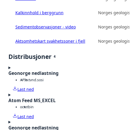
Kalkinnhold i berggrunn
Norges geologis
Sedimentobservasjoner - video
Norges geologis
Aktsomhetskart svakhetssoner i fjell
Norges geologis
Distribusjoner
4
Geonorge nedlastning
API
txt
vnd.sosi
Last ned
Atom Feed MS_EXCEL
octet
bin
Last ned
Geonorge nedlastning