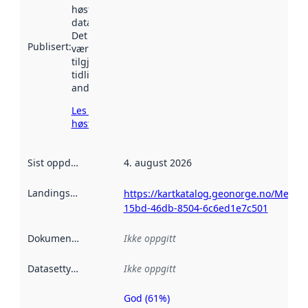
høstet av
data.norge.no.
Det kan ha
Publisert
:
vært
tilgjengelig
tidligere
andre steder.
Les mer om
høsting her
Sist oppdatert
:
4. august 2026
Landingsside
:
https://kartkatalog.geonorge.no/Metad
15bd-46db-8504-6c6ed1e7c501
Dokumentasjon
:
Ikke oppgitt
Datasettype
:
Ikke oppgitt
God (61%)
Metadatakvalitet