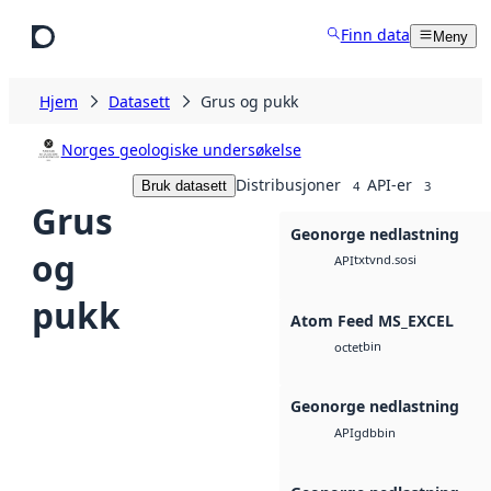
Hopp til hovedinnhold
Finn data
Meny
Hjem
Datasett
Grus og pukk
Norges geologiske undersøkelse
Distribusjoner
API-er
Bruk datasett
4
3
Grus
Geonorge nedlastning
og
txt
vnd.sosi
API
pukk
Atom Feed MS_EXCEL
bin
octet
Geonorge nedlastning
gdb
bin
API