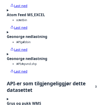
Last ned
Atom Feed MS_EXCEL
octet
bin
Last ned
Geonorge nedlastning
API
gdb
bin
Last ned
Geonorge nedlastning
API
shp
vnd.shp
Last ned
API-er som tilgjengeliggjør dette
3
datasettet
Grus og pukk WMS