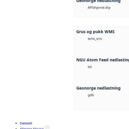
Geonorge nedlastning
shp
vnd.shp
API
Grus og pukk WMS
wms_srvc
NGU Atom Feed nedlastin
txt
Geonorge nedlastning
gdb
Datasett
Allmenn tilgang