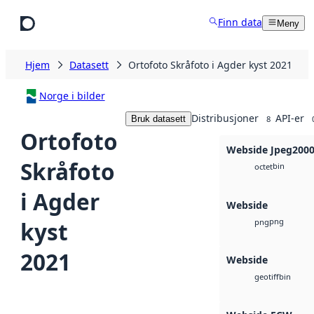
Hopp til hovedinnhold
Finn data
Meny
Hjem
Datasett
Ortofoto Skråfoto i Agder kyst 2021
Norge i bilder
Distribusjoner
API-er
Bruk datasett
8
Ortofoto
Webside Jpeg200
Skråfoto
bin
octet
i Agder
Webside
png
kyst
png
2021
Webside
bin
geotiff