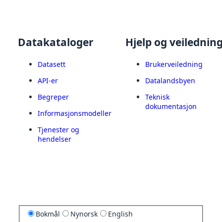
Datakataloger
Hjelp og veilednin
Datasett
Brukerveiledning
API-er
Datalandsbyen
Begreper
Teknisk
dokumentasjon
Informasjonsmodeller
Tjenester og
hendelser
Bokmål
Nynorsk
English