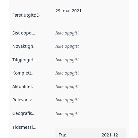
29. mai 2021
Først utgitt
:
Denne datoen sier når dataene i dette datasettet 
Sist oppdatert
:
Ikke oppgitt
Nøyaktighet
:
Ikke oppgitt
Tilgjengelighet
:
Ikke oppgitt
Kompletthet
:
Ikke oppgitt
Aktualitet
:
Ikke oppgitt
Relevans
:
Ikke oppgitt
Geografisk avgrensning
:
Ikke oppgitt
Tidsmessig avgrensning
:
Fra
:
2021-12-