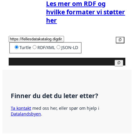
Les mer om RDF og
hvilke formater vi støtter
her
Kopier
Turtle
RDF/XML
JSON-LD
Kopier
Finner du det du leter etter?
Ta kontakt
med oss her, eller spør om hjelp i
Datalandsbyen
.