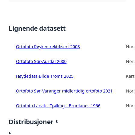
Lignende datasett
Ortofoto Røyken rektifisert 2008
Norg
Ortofoto Sør-Aurdal 2000
Norg
Høydedata Bilde Troms 2025
Kart
Ortofoto Sør-Varanger midlertidig ortofoto 2021
Norg
Ortofoto Larvik - Tjølling - Brunlanes 1966
Norg
Distribusjoner
8