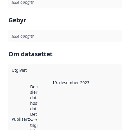
Ikke oppgitt
Gebyr
Ikke oppgitt
Om datasettet
Utgiver
:
19. desember 2023
Denne datoen
sier når
datasettet ble
høstet av
data.norge.no.
Det kan ha
Publisert
:
vært
tilgjengelig