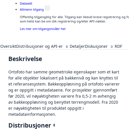
Datasett
Allmenn tilgang
Offentlig tilgjengelig for alle. Tilgang kan likevel kreve registrering og
som helst kan be om slik registrering og/eller API-nøkler.
Les mer om tilgangsnivåer her
Oversikt
Distribusjoner og API-er
Detaljer
Diskusjoner
RDF
8
0
Beskrivelse
Ortofoto har samme geometriske egenskaper som et kart
for alle objekter lokalisert på bakkenivå og kan knyttes til
et referansesystem. Bakkeoppløsning på ortofoto varierer
og er oppgitt i metadataene. For prosjekter gjennomført
før 2020, vil nøyaktigheten variere fra 0,5-2 m avhengig
av bakkeoppløsning og benyttet terrengmodell. Fra 2020
er nøyaktigheten til produktet oppgitt i
metadatainformasjonen.
Distribusjoner
8