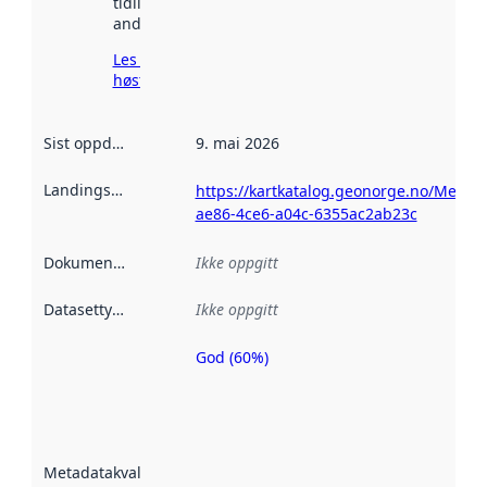
tidligere
andre steder.
Les mer om
høsting her
Sist oppdatert
:
9. mai 2026
Landingsside
:
https://kartkatalog.geonorge.no/Metad
ae86-4ce6-a04c-6355ac2ab23c
Dokumentasjon
:
Ikke oppgitt
Datasettype
:
Ikke oppgitt
God (60%)
Metadatakvalitet
er en indikator
på hvor godt
datasettene er
beskrevet ved
Metadatakvalitet
:
hjelp