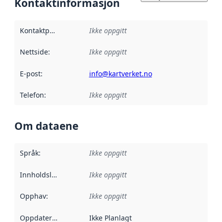
Kontaktinformasjon
Kontaktpunkt
:
Ikke oppgitt
Nettside
:
Ikke oppgitt
E-post
:
info@kartverket.no
Telefon
:
Ikke oppgitt
Om dataene
Språk
:
Ikke oppgitt
Innholdsleverandører
Ikke oppgitt
:
Opphav
:
Ikke oppgitt
Oppdateringsfrekvens
Ikke Planlagt
: