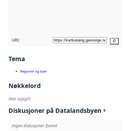
avmetadata.
Les mer om
metadatakvalitet
her
URI:
Kopier
Tema
Regioner og byer
Nøkkelord
Ikke oppgitt
Diskusjoner på Datalandsbyen
0
Ingen diskusjoner funnet