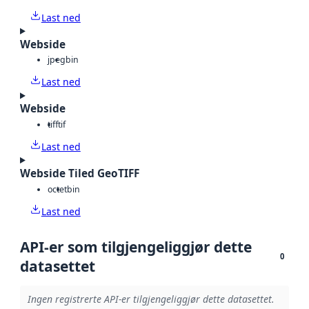
Last ned
Webside
jpeg
bin
Last ned
Webside
tiff
tif
Last ned
Webside Tiled GeoTIFF
octet
bin
Last ned
API-er som tilgjengeliggjør dette
0
datasettet
Ingen registrerte API-er tilgjengeliggjør dette datasettet.