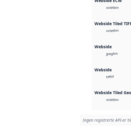
Webside ECW
bin
octet
Webside Tiled TIF
bin
octet
Webside
bin
jpeg
Webside
tif
tiff
Webside Tiled Ge
bin
octet
Ingen registrerte API-er ti