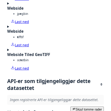
Webside
jpeg
bin
Last ned
Webside
tiff
tif
Last ned
Webside Tiled GeoTIFF
octet
bin
Last ned
API-er som tilgjengeliggjør dette
0
datasettet
Ingen registrerte API-er tilgjengeliggjør dette datasettet.
Skjul tomme rader