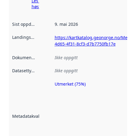
Les mer om
høsting her
Sist oppdatert
:
9. mai 2026
Landingsside
:
https://kartkatalog.geonorge.no/Metad
4d65-4f31-8cf3-d7b7750fb17e
Dokumentasjon
:
Ikke oppgitt
Datasettype
:
Ikke oppgitt
Utmerket (75%)
Metadatakvalitet
er en indikator
på hvor godt
datasettene er
beskrevet ved
Metadatakvalitet
:
hjelp
avmetadata.
Les mer om