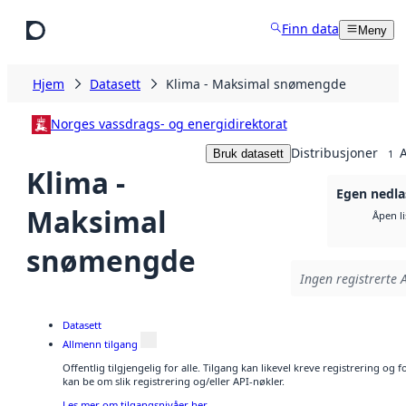
Hopp til hovedinnhold
Finn data
Meny
Hjem
Datasett
Klima - Maksimal snømengde
Norges vassdrags- og energidirektorat
Distribusjoner
A
Bruk datasett
1
Klima -
Egen nedla
Maksimal
Åpen l
snømengde
Ingen registrerte A
Datasett
Allmenn tilgang
Offentlig tilgjengelig for alle. Tilgang kan likevel kreve registrering o
kan be om slik registrering og/eller API-nøkler.
Les mer om tilgangsnivåer her