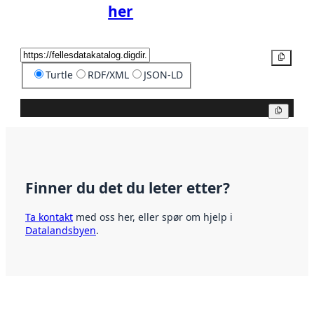
her
Kopier
Turtle
RDF/XML
JSON-LD
Kopier
Finner du det du leter etter?
Ta kontakt
med oss her, eller spør om hjelp i
Datalandsbyen
.