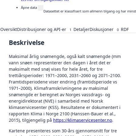
Åpne data
Datasettet er klassifisert som allmenn tilgang og har mins
Oversikt
Distribusjoner og API-er
Detaljer
Diskusjoner
RDF
1
0
Beskrivelse
Maksimal årlig snømengde, også kalt snømengde (mm
vann snøen representerer den dagen i året det er
maksimalt med snø) vises for hele året, for tre
trettiårsperioder: 1971–2000, 2031–2060 og 2071–2100.
Framtidsperiodene viser endring (framtidsperiode vs
1971–2000). Klimaframskrivningene av maksimal
snømengde er beregnet av Norges vassdrags- og
energidirektorat (NVE) i samarbeid med Norsk
klimaservicesenter (KSS). Resultatene er dokumentert i
rapporten Klima i Norge 2100 (Hanssen-Bauer et al.,
2015), tilgjengelig på
https://klimaservicesenter.no
.
Kartene presenteres som 30-års gjennomsnitt for tre