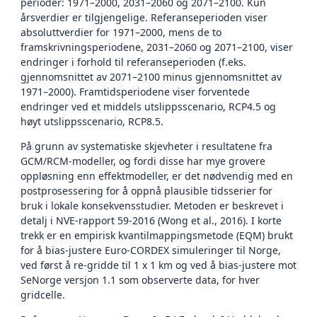
perioder: 1971–2000, 2031–2060 og 2071–2100. Kun
årsverdier er tilgjengelige. Referanseperioden viser
absoluttverdier for 1971–2000, mens de to
framskrivningsperiodene, 2031–2060 og 2071–2100, viser
endringer i forhold til referanseperioden (f.eks.
gjennomsnittet av 2071–2100 minus gjennomsnittet av
1971–2000). Framtidsperiodene viser forventede
endringer ved et middels utslippsscenario, RCP4.5 og
høyt utslippsscenario, RCP8.5.
På grunn av systematiske skjevheter i resultatene fra
GCM/RCM-modeller, og fordi disse har mye grovere
oppløsning enn effektmodeller, er det nødvendig med en
postprosessering for å oppnå plausible tidsserier for
bruk i lokale konsekvensstudier. Metoden er beskrevet i
detalj i NVE-rapport 59-2016 (Wong et al., 2016). I korte
trekk er en empirisk kvantilmappingsmetode (EQM) brukt
for å bias-justere Euro-CORDEX simuleringer til Norge,
ved først å re-gridde til 1 x 1 km og ved å bias-justere mot
SeNorge versjon 1.1 som observerte data, for hver
gridcelle.