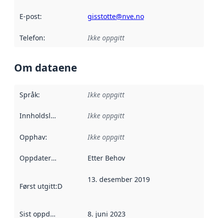
E-post
:
gisstotte@nve.no
Telefon
:
Ikke oppgitt
Om dataene
Språk
:
Ikke oppgitt
Innholdsleverandører
Ikke oppgitt
:
Opphav
:
Ikke oppgitt
Oppdateringsfrekvens
Etter Behov
:
13. desember 2019
Først utgitt
:
Denne datoen sier når dataene i dette datasettet 
Sist oppdatert
:
8. juni 2023