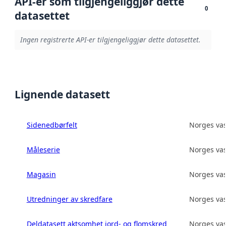
API-er som tilgjengeliggjør dette
0
datasettet
Ingen registrerte API-er tilgjengeliggjør dette datasettet.
Lignende datasett
Sidenedbørfelt
Norges vas
Måleserie
Norges vas
Magasin
Norges vas
Utredninger av skredfare
Norges vas
Deldatasett aktsomhet jord- og flomskred
Norges vas