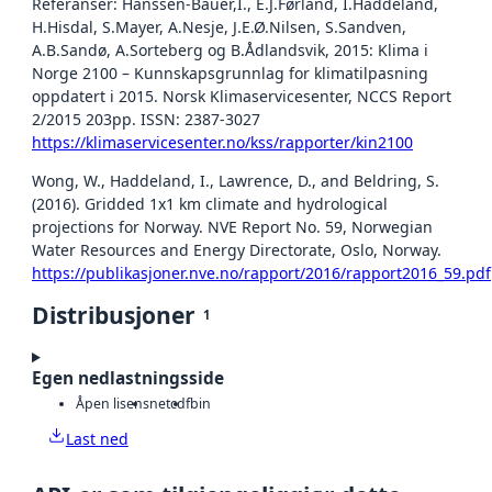
Referanser: Hanssen-Bauer,I., E.J.Førland, I.Haddeland,
H.Hisdal, S.Mayer, A.Nesje, J.E.Ø.Nilsen, S.Sandven,
A.B.Sandø, A.Sorteberg og B.Ådlandsvik, 2015: Klima i
Norge 2100 – Kunnskapsgrunnlag for klimatilpasning
oppdatert i 2015. Norsk Klimaservicesenter, NCCS Report
2/2015 203pp. ISSN: 2387-3027
https://klimaservicesenter.no/kss/rapporter/kin2100
Wong, W., Haddeland, I., Lawrence, D., and Beldring, S.
(2016). Gridded 1x1 km climate and hydrological
projections for Norway. NVE Report No. 59, Norwegian
Water Resources and Energy Directorate, Oslo, Norway.
https://publikasjoner.nve.no/rapport/2016/rapport2016_59.pdf
Distribusjoner
1
Egen nedlastningsside
Åpen lisens
netcdf
bin
Last ned