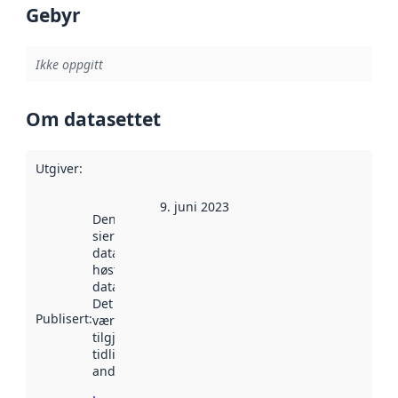
Gebyr
Ikke oppgitt
Om datasettet
Utgiver
:
9. juni 2023
Denne datoen
sier når
datasettet ble
høstet av
data.norge.no.
Det kan ha
Publisert
:
vært
tilgjengelig
tidligere
andre steder.