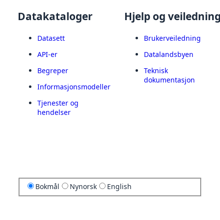
Datakataloger
Hjelp og veilednin
Datasett
Brukerveiledning
API-er
Datalandsbyen
Begreper
Teknisk
dokumentasjon
Informasjonsmodeller
Tjenester og
hendelser
Bokmål
Nynorsk
English