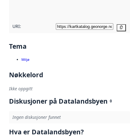
metadatakvalitet
her
URI:
Kopier
Tema
Miljø
Nøkkelord
Ikke oppgitt
Diskusjoner på Datalandsbyen
0
Ingen diskusjoner funnet
Hva er Datalandsbyen?