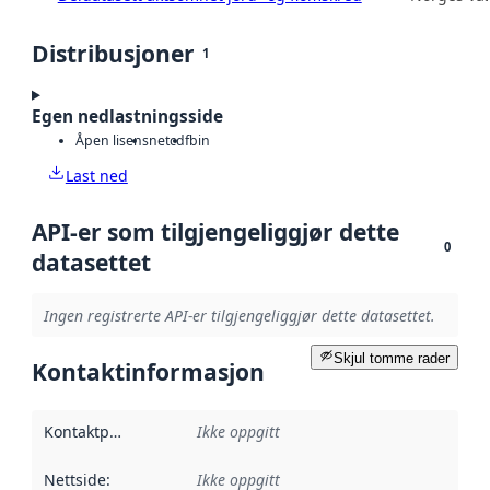
Distribusjoner
1
Egen nedlastningsside
Åpen lisens
netcdf
bin
Last ned
API-er som tilgjengeliggjør dette
0
datasettet
Ingen registrerte API-er tilgjengeliggjør dette datasettet.
Skjul tomme rader
Kontaktinformasjon
Kontaktpunkt
:
Ikke oppgitt
Nettside
:
Ikke oppgitt