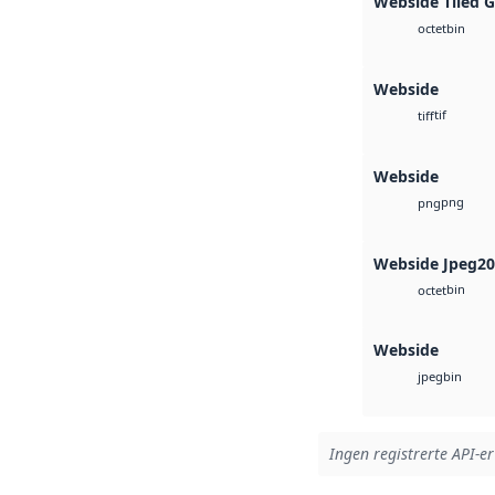
Webside Tiled 
bin
octet
Webside
tif
tiff
Webside
png
png
Webside Jpeg2
bin
octet
Webside
bin
jpeg
Ingen registrerte API-er