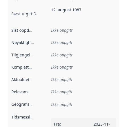
12. august 1987
Først utgitt
:
Denne datoen sier når dataene i dette datasettet 
Sist oppdatert
:
Ikke oppgitt
Nøyaktighet
:
Ikke oppgitt
Tilgjengelighet
:
Ikke oppgitt
Kompletthet
:
Ikke oppgitt
Aktualitet
:
Ikke oppgitt
Relevans
:
Ikke oppgitt
Geografisk avgrensning
:
Ikke oppgitt
Tidsmessig avgrensning
:
Fra
:
2023-11-