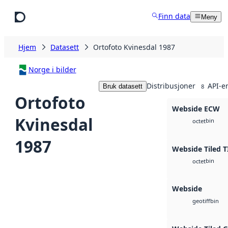
Hopp til hovedinnhold
Finn data
Meny
Hjem
Datasett
Ortofoto Kvinesdal 1987
Norge i bilder
Distribusjoner
API-e
Bruk datasett
8
Ortofoto
Webside ECW
Kvinesdal
bin
octet
1987
Webside Tiled T
bin
octet
Webside
bin
geotiff