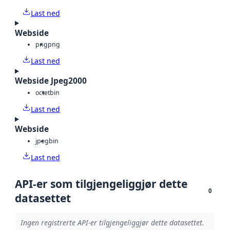
Last ned
Webside
png
png
Last ned
Webside Jpeg2000
octet
bin
Last ned
Webside
jpeg
bin
Last ned
API-er som tilgjengeliggjør dette
0
datasettet
Ingen registrerte API-er tilgjengeliggjør dette datasettet.