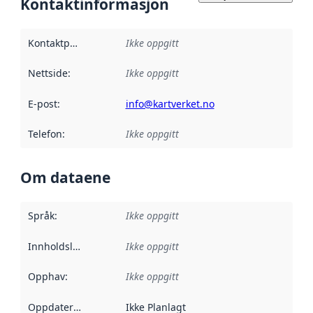
Kontaktinformasjon
Kontaktpunkt
:
Ikke oppgitt
Nettside
:
Ikke oppgitt
E-post
:
info@kartverket.no
Telefon
:
Ikke oppgitt
Om dataene
Språk
:
Ikke oppgitt
Innholdsleverandører
Ikke oppgitt
:
Opphav
:
Ikke oppgitt
Oppdateringsfrekvens
Ikke Planlagt
: