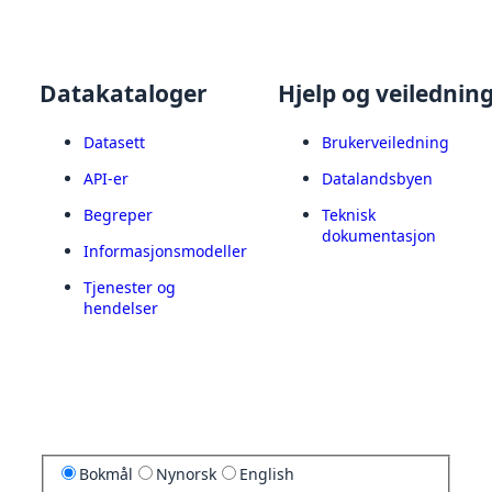
Datakataloger
Hjelp og veilednin
Datasett
Brukerveiledning
API-er
Datalandsbyen
Begreper
Teknisk
dokumentasjon
Informasjonsmodeller
Tjenester og
hendelser
Bokmål
Nynorsk
English