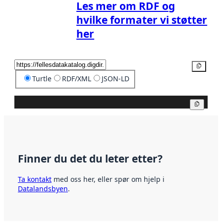
Les mer om RDF og
hvilke formater vi støtter
her
Kopier
Turtle
RDF/XML
JSON-LD
Kopier
Finner du det du leter etter?
Ta kontakt
med oss her, eller spør om hjelp i
Datalandsbyen
.