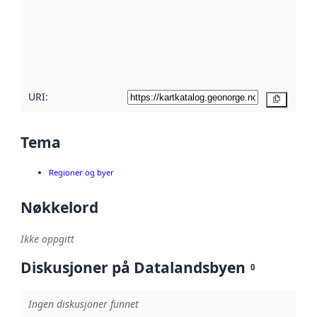
avmetadata.
Les mer om
metadatakvalitet
her
URI:
Kopier
Tema
Regioner og byer
Nøkkelord
Ikke oppgitt
Diskusjoner på Datalandsbyen
0
Ingen diskusjoner funnet