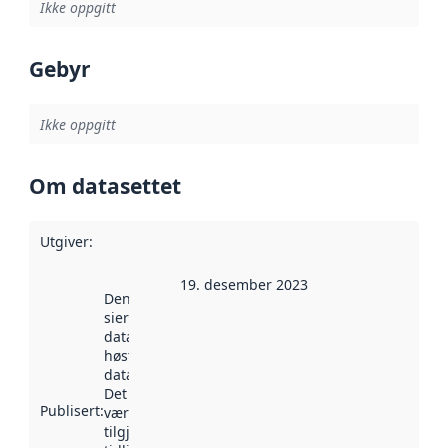
Ikke oppgitt
Gebyr
Ikke oppgitt
Om datasettet
Utgiver
:
19. desember 2023
Denne datoen
sier når
datasettet ble
høstet av
data.norge.no.
Det kan ha
Publisert
:
vært
tilgjengelig