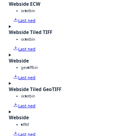
Webside ECW
octet
bin
Last ned
Webside Tiled TIFF
octet
bin
Last ned
Webside
geotiff
bin
Last ned
Webside Tiled GeoTIFF
octet
bin
Last ned
Webside
tiff
tif
Last ned