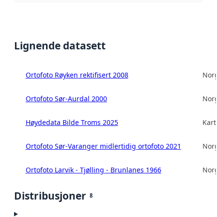
Lignende datasett
Ortofoto Røyken rektifisert 2008
Norg
Ortofoto Sør-Aurdal 2000
Norg
Høydedata Bilde Troms 2025
Kart
Ortofoto Sør-Varanger midlertidig ortofoto 2021
Norg
Ortofoto Larvik - Tjølling - Brunlanes 1966
Norg
Distribusjoner
8