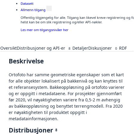
Datasett
Allmenn tilgang
Offentlig tilgjengelig for alle. Tilgang kan likevel kreve registrering o
helst kan be om slik registrering og/eller API-nøkler.
Les mer om tilgangsnivåer her
Oversikt
Distribusjoner og API-er
Detaljer
Diskusjoner
RDF
8
0
Beskrivelse
Ortofoto har samme geometriske egenskaper som et kart
for alle objekter lokalisert på bakkenivå og kan knyttes til
et referansesystem. Bakkeoppløsning på ortofoto varierer
og er oppgitt i metadataene. For prosjekter gjennomført
før 2020, vil nøyaktigheten variere fra 0,5-2 m avhengig
av bakkeoppløsning og benyttet terrengmodell. Fra 2020
er nøyaktigheten til produktet oppgitt i
metadatainformasjonen.
Distribusjoner
8