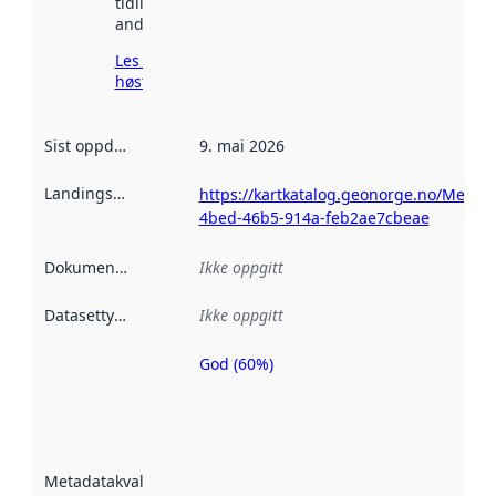
tidligere
andre steder.
Les mer om
høsting her
Sist oppdatert
:
9. mai 2026
Landingsside
:
https://kartkatalog.geonorge.no/Metad
4bed-46b5-914a-feb2ae7cbeae
Dokumentasjon
:
Ikke oppgitt
Datasettype
:
Ikke oppgitt
God (60%)
Metadatakvalitet
er en indikator
på hvor godt
datasettene er
beskrevet ved
Metadatakvalitet
:
hjelp