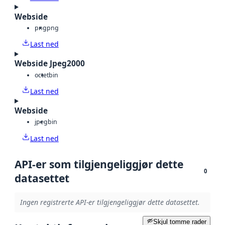
Webside
png
png
Last ned
Webside Jpeg2000
octet
bin
Last ned
Webside
jpeg
bin
Last ned
API-er som tilgjengeliggjør dette
0
datasettet
Ingen registrerte API-er tilgjengeliggjør dette datasettet.
Skjul tomme rader