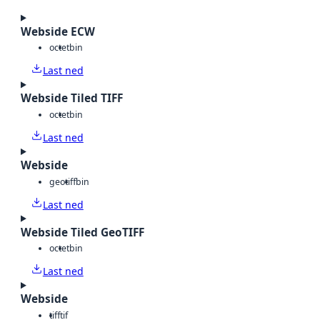
Webside ECW
octet
bin
Last ned
Webside Tiled TIFF
octet
bin
Last ned
Webside
geotiff
bin
Last ned
Webside Tiled GeoTIFF
octet
bin
Last ned
Webside
tiff
tif