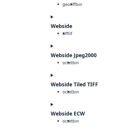
geotiff
bin
Webside
tiff
tif
Webside Jpeg2000
octet
bin
Webside Tiled TIFF
octet
bin
Webside ECW
octet
bin