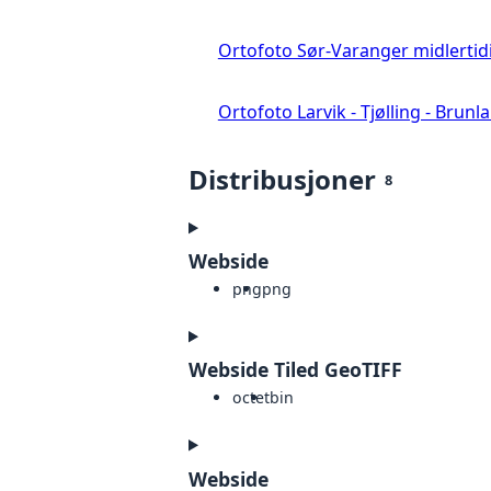
Ortofoto Sør-Varanger midlertid
Ortofoto Larvik - Tjølling - Brunl
Distribusjoner
8
Webside
png
png
Webside Tiled GeoTIFF
octet
bin
Webside