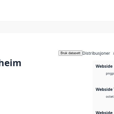
Distribusjoner
Bruk datasett
dheim
Webside
p
png
Webside 
octet
Webside