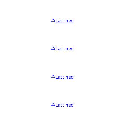
Last ned
Last ned
Last ned
Last ned