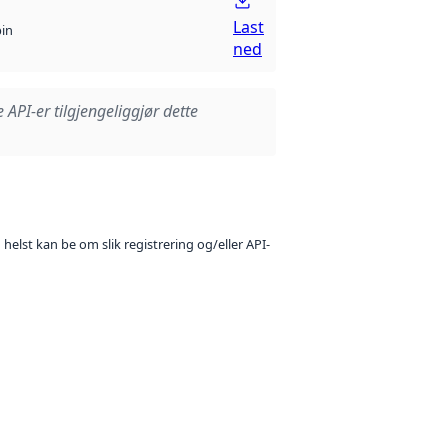
Last
bin
ned
e API-er tilgjengeliggjør dette
 helst kan be om slik registrering og/eller API-