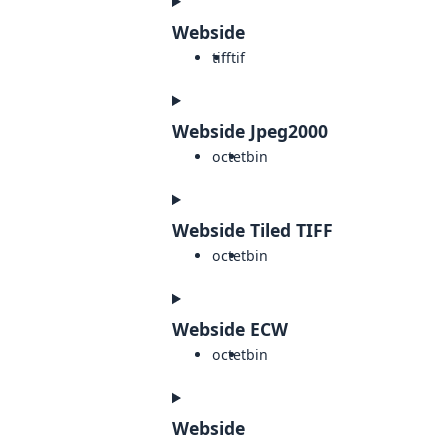
Webside
tiff
tif
Webside Jpeg2000
octet
bin
Webside Tiled TIFF
octet
bin
Webside ECW
octet
bin
Webside