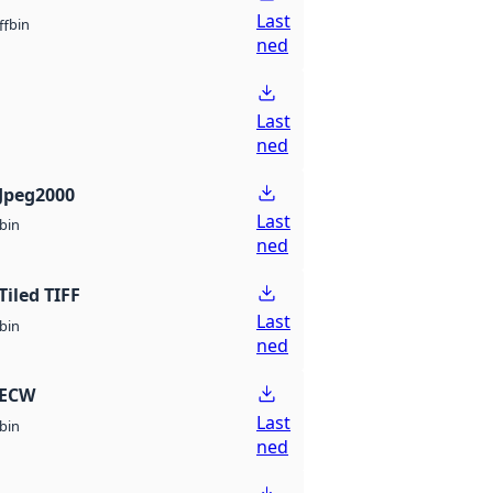
Last
bin
ff
ned
Last
ned
Jpeg2000
Last
bin
ned
Tiled TIFF
Last
bin
ned
 ECW
Last
bin
ned