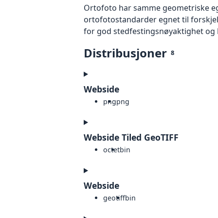
Ortofoto har samme geometriske egen
ortofotostandarder egnet til forskj
for god stedfestingsnøyaktighet og 
Distribusjoner
8
Webside
png
png
Webside Tiled GeoTIFF
octet
bin
Webside
geotiff
bin