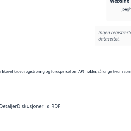
Webside
jpeg
Ingen registrert
datasettet.
kan likevel kreve registrering og forespørsel om API-nøkler, så lenge hvem som
Detaljer
Diskusjoner
RDF
0