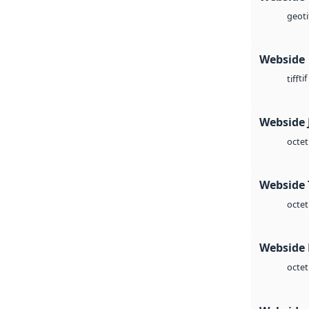
geoti
Webside
tif
tiff
Webside 
octet
Webside 
octet
Webside
octet