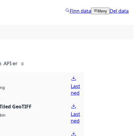
Finn data
Del data
Meny
API-er
8
0
Last
ng
ned
Tiled GeoTIFF
Last
bin
ned