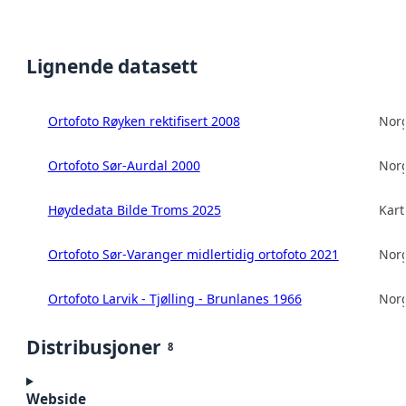
Lignende datasett
Ortofoto Røyken rektifisert 2008
Norg
Ortofoto Sør-Aurdal 2000
Norg
Høydedata Bilde Troms 2025
Kart
Ortofoto Sør-Varanger midlertidig ortofoto 2021
Norg
Ortofoto Larvik - Tjølling - Brunlanes 1966
Norg
Distribusjoner
8
Webside