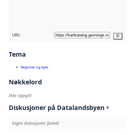
Les mer om
metadatakvalitet
her
URI:
Kopier
Tema
Regioner og byer
Nøkkelord
Ikke oppgitt
Diskusjoner på Datalandsbyen
0
Ingen diskusjoner funnet