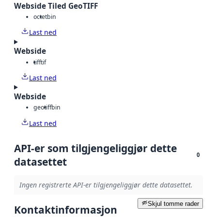
Webside Tiled GeoTIFF
octet
bin
Last ned
Webside
tiff
tif
Last ned
Webside
geotiff
bin
Last ned
API-er som tilgjengeliggjør dette
0
datasettet
Ingen registrerte API-er tilgjengeliggjør dette datasettet.
Skjul tomme rader
Kontaktinformasjon