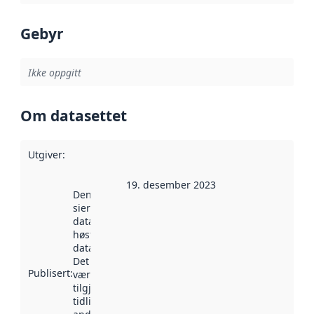
Gebyr
Ikke oppgitt
Om datasettet
Utgiver
:
19. desember 2023
Denne datoen
sier når
datasettet ble
høstet av
data.norge.no.
Det kan ha
Publisert
:
vært
tilgjengelig
tidligere