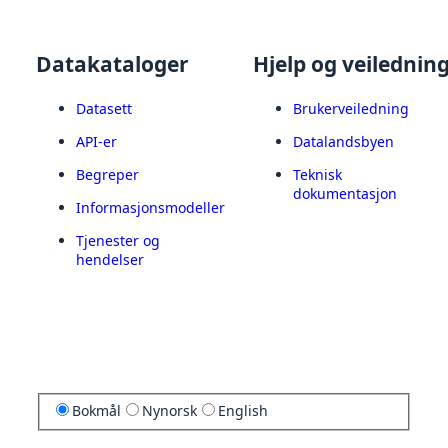
Datakataloger
Hjelp og veilednin
Datasett
Brukerveiledning
API-er
Datalandsbyen
Begreper
Teknisk
dokumentasjon
Informasjonsmodeller
Tjenester og
hendelser
Bokmål
Nynorsk
English