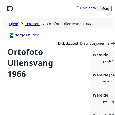
Hopp til hovedinnhold
Finn data
Meny
Hjem
Datasett
Ortofoto Ullensvang 1966
Norge i bilder
Distribusjoner
AP
Bruk datasett
8
Ortofoto
Webside
Ullensvang
bin
jpeg
1966
Webside Jp
bin
octet
Webside
png
png