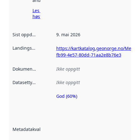
andre steder.
Les mer om
høsting her
Sist oppdatert
:
9. mai 2026
Landingsside
:
https://kartkatalog.geonorge.no/Metad
fb99-4e57-80dd-71aa2e8b76e3
Dokumentasjon
:
Ikke oppgitt
Datasettype
:
Ikke oppgitt
God (60%)
Metadatakvalitet
er en indikator
på hvor godt
datasettene er
beskrevet ved
Metadatakvalitet
:
hjelp
avmetadata.