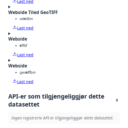
Last ned
Webside Tiled GeoTIFF
octet
bin
Last ned
Webside
tiff
tif
Last ned
Webside
geotiff
bin
Last ned
API-er som tilgjengeliggjør dette
0
datasettet
Ingen registrerte API-er tilgjengeliggjør dette datasettet.