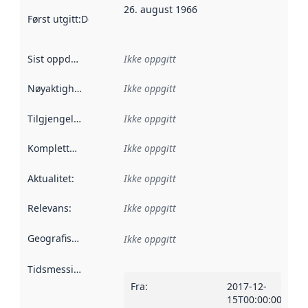
26. august 1966
Først utgitt
:
Denne datoen sier når dataene i dette datasettet 
Sist oppdatert
:
Ikke oppgitt
Nøyaktighet
:
Ikke oppgitt
Tilgjengelighet
:
Ikke oppgitt
Kompletthet
:
Ikke oppgitt
Aktualitet
:
Ikke oppgitt
Relevans
:
Ikke oppgitt
Geografisk avgrensning
:
Ikke oppgitt
Tidsmessig avgrensning
:
Fra
:
2017-12-
15T00:00:00Z