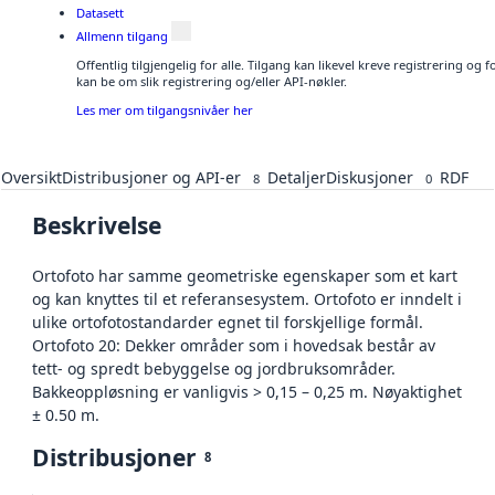
Datasett
Allmenn tilgang
Offentlig tilgjengelig for alle. Tilgang kan likevel kreve registrering o
kan be om slik registrering og/eller API-nøkler.
Les mer om tilgangsnivåer her
Oversikt
Distribusjoner og API-er
Detaljer
Diskusjoner
RDF
8
0
Beskrivelse
Ortofoto har samme geometriske egenskaper som et kart
og kan knyttes til et referansesystem. Ortofoto er inndelt i
ulike ortofotostandarder egnet til forskjellige formål.
Ortofoto 20: Dekker områder som i hovedsak består av
tett- og spredt bebyggelse og jordbruksområder.
Bakkeoppløsning er vanligvis > 0,15 – 0,25 m. Nøyaktighet
± 0.50 m.
Distribusjoner
8