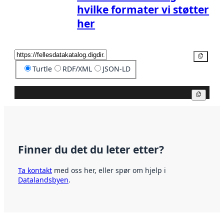
hvilke formater vi støtter
her
Kopier
Turtle
RDF/XML
JSON-LD
Kopier
Finner du det du leter etter?
Ta kontakt
med oss her, eller spør om hjelp i
Datalandsbyen
.