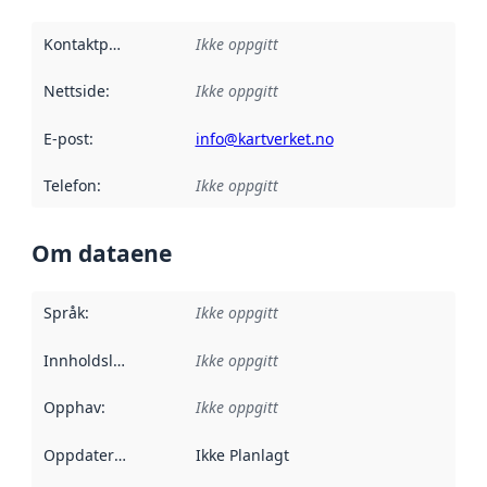
Kontaktpunkt
:
Ikke oppgitt
Nettside
:
Ikke oppgitt
E-post
:
info@kartverket.no
Telefon
:
Ikke oppgitt
Om dataene
Språk
:
Ikke oppgitt
Innholdsleverandører
Ikke oppgitt
:
Opphav
:
Ikke oppgitt
Oppdateringsfrekvens
Ikke Planlagt
: