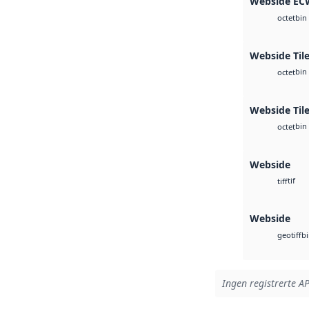
Webside EC
bin
octet
Webside Tile
bin
octet
Webside Til
bin
octet
Webside
tif
tiff
Webside
b
geotiff
Ingen registrerte AP