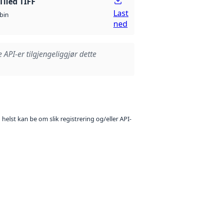
Tiled TIFF
Last
bin
ned
e API-er tilgjengeliggjør dette
 helst kan be om slik registrering og/eller API-