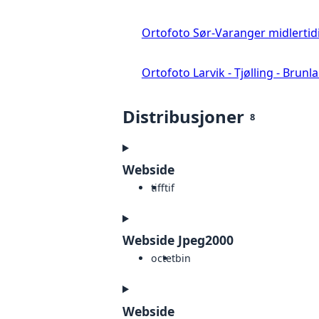
Ortofoto Sør-Varanger midlertid
Ortofoto Larvik - Tjølling - Brunl
Distribusjoner
8
Webside
tiff
tif
Webside Jpeg2000
octet
bin
Webside