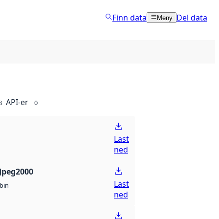
Finn data
Del data
Meny
API-er
8
0
Last
ned
Jpeg2000
Last
bin
ned