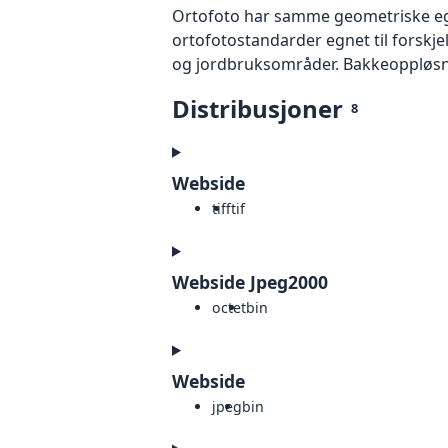
Ortofoto har samme geometriske egen
ortofotostandarder egnet til forskj
og jordbruksområder. Bakkeoppløsnin
Distribusjoner
8
Webside
tiff
tif
Webside Jpeg2000
octet
bin
Webside
jpeg
bin