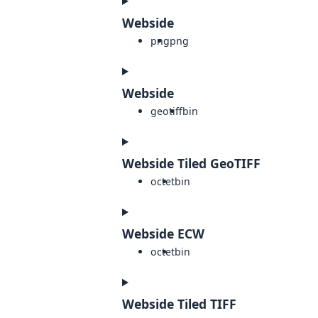
Webside
png
png
Webside
geotiff
bin
Webside Tiled GeoTIFF
octet
bin
Webside ECW
octet
bin
Webside Tiled TIFF