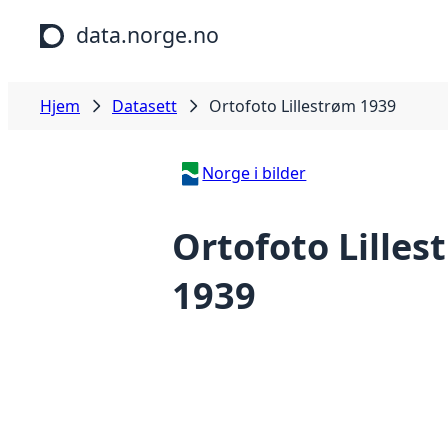
Hopp til hovedinnhold
data.norge.no
Hjem
Datasett
Ortofoto Lillestrøm 1939
Norge i bilder
Ortofoto Lilles
1939