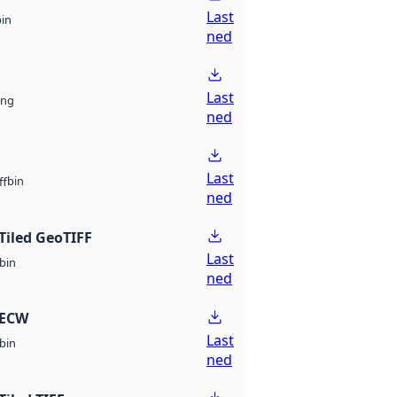
Last
bin
ned
Last
ng
ned
Last
bin
ff
ned
Tiled GeoTIFF
Last
bin
ned
 ECW
Last
bin
ned