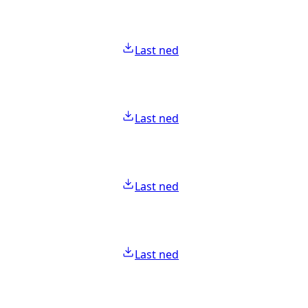
Last ned
Last ned
Last ned
Last ned