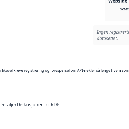
Webside 
octet
Ingen registrert
datasettet.
kan likevel kreve registrering og forespørsel om API-nøkler, så lenge hvem som
Detaljer
Diskusjoner
RDF
0