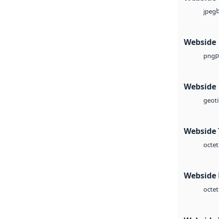
jpeg
Webside
p
png
Webside
geoti
Webside 
octet
Webside
octet