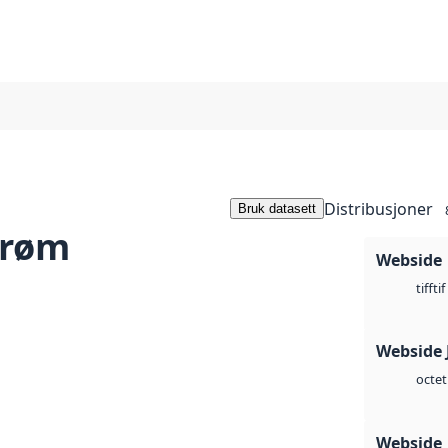
Distribusjoner
Bruk datasett
trøm
Webside
tif
tiff
Webside 
octet
Webside