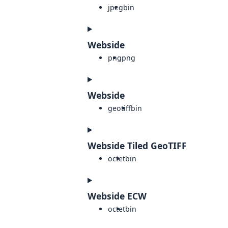
jpeg
bin
Webside
png
png
Webside
geotiff
bin
Webside Tiled GeoTIFF
octet
bin
Webside ECW
octet
bin