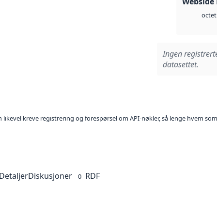
Webside
octet
Ingen registrert
datasettet.
kan likevel kreve registrering og forespørsel om API-nøkler, så lenge hvem som
Detaljer
Diskusjoner
RDF
0