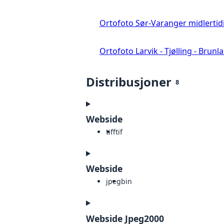
Ortofoto Sør-Varanger midlertid
Ortofoto Larvik - Tjølling - Brunl
Distribusjoner
8
Webside
tiff
tif
Webside
jpeg
bin
Webside Jpeg2000