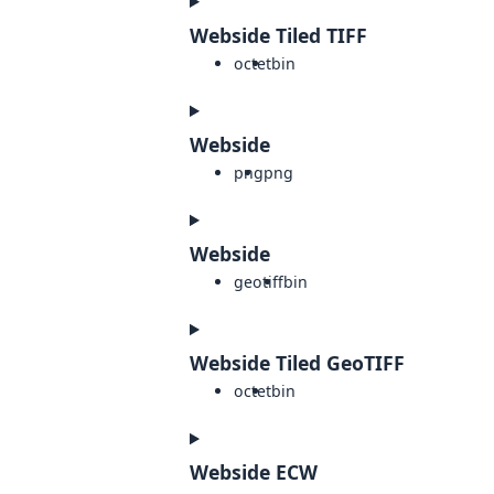
Webside Tiled TIFF
octet
bin
Webside
png
png
Webside
geotiff
bin
Webside Tiled GeoTIFF
octet
bin
Webside ECW