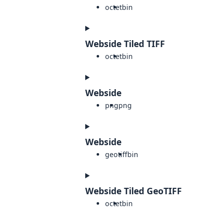
octet
bin
Webside Tiled TIFF
octet
bin
Webside
png
png
Webside
geotiff
bin
Webside Tiled GeoTIFF
octet
bin