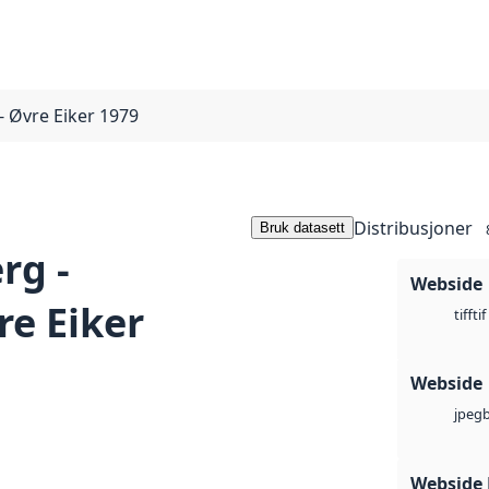
- Øvre Eiker 1979
Distribusjoner
Bruk datasett
rg -
Webside
re Eiker
tif
tiff
Webside
jpeg
Webside 