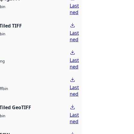
Last
bin
ned
Tiled TIFF
Last
bin
ned
Last
ng
ned
Last
bin
ff
ned
Tiled GeoTIFF
Last
bin
ned