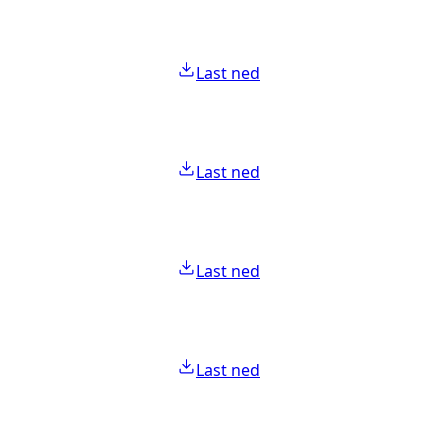
Last ned
Last ned
Last ned
Last ned