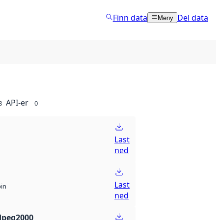
Finn data
Del data
Meny
API-er
8
0
Last
ned
Last
bin
ned
Jpeg2000