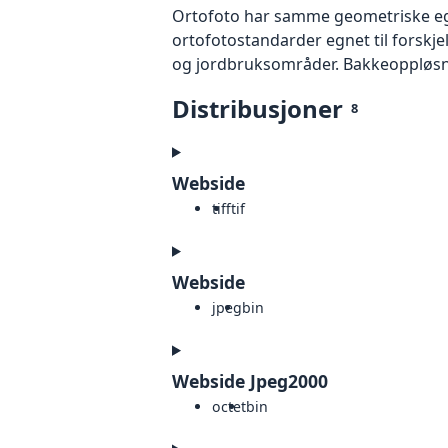
Ortofoto har samme geometriske egen
ortofotostandarder egnet til forskj
og jordbruksområder. Bakkeoppløsnin
Distribusjoner
8
Webside
tiff
tif
Webside
jpeg
bin
Webside Jpeg2000
octet
bin