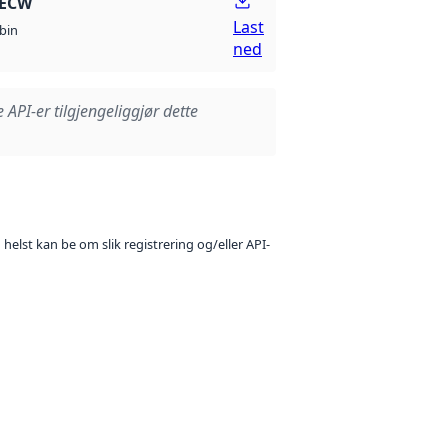
 ECW
Last
bin
ned
e API-er tilgjengeliggjør dette
 helst kan be om slik registrering og/eller API-