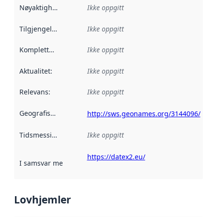
Nøyaktighet
:
Ikke oppgitt
Tilgjengelighet
:
Ikke oppgitt
Kompletthet
:
Ikke oppgitt
Aktualitet
:
Ikke oppgitt
Relevans
:
Ikke oppgitt
Geografisk avgrensning
:
http://sws.geonames.org/3144096/
Tidsmessig avgrensning
Ikke oppgitt
:
https://datex2.eu/
I samsvar med
:
Referanse til en implementasjonsregel eller a
Lovhjemler