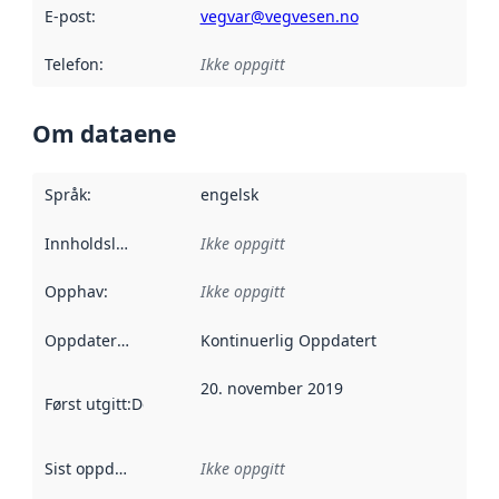
E-post
:
vegvar@vegvesen.no
Telefon
:
Ikke oppgitt
Om dataene
Språk
:
engelsk
Innholdsleverandører
Ikke oppgitt
:
Opphav
:
Ikke oppgitt
Oppdateringsfrekvens
Kontinuerlig Oppdatert
:
20. november 2019
Først utgitt
:
Denne datoen sier når dataene i dette datasettet 
Sist oppdatert
:
Ikke oppgitt