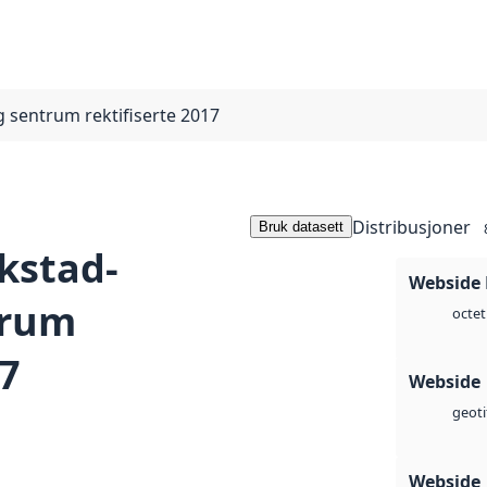
 sentrum rektifiserte 2017
Distribusjoner
Bruk datasett
kstad-
Webside
trum
octet
17
Webside
geoti
Webside