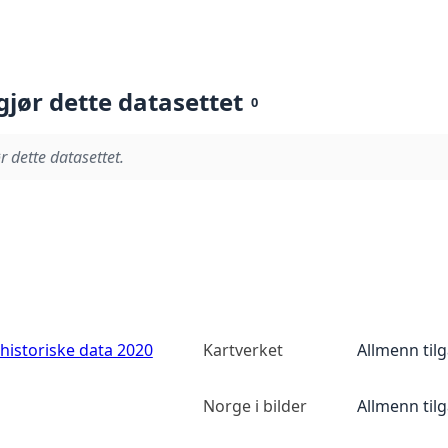
gjør dette datasettet
0
r dette datasettet.
historiske data 2020
Kartverket
Allmenn til
Norge i bilder
Allmenn til