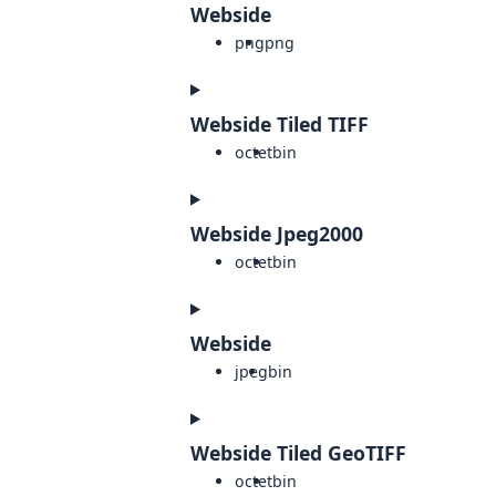
Webside
png
png
Webside Tiled TIFF
octet
bin
Webside Jpeg2000
octet
bin
Webside
jpeg
bin
Webside Tiled GeoTIFF
octet
bin