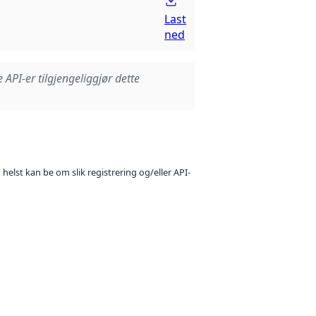
Last
ned
e API-er tilgjengeliggjør dette
 helst kan be om slik registrering og/eller API-