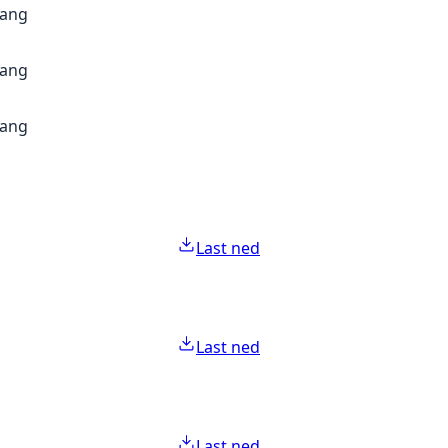
gang
gang
gang
Last ned
Last ned
Last ned