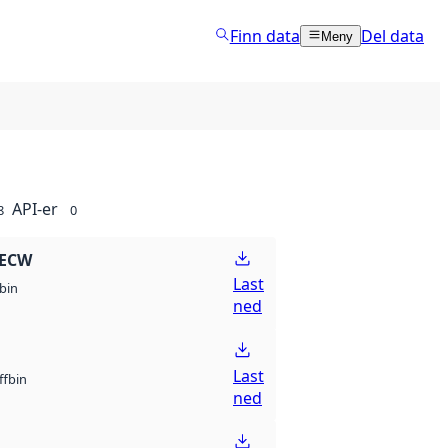
Finn data
Del data
Meny
API-er
8
0
 ECW
Last
bin
ned
Last
bin
ff
ned