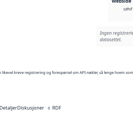
Webside
tif
tiff
Ingen registrert
datasettet.
kan likevel kreve registrering og forespørsel om API-nøkler, så lenge hvem som
Detaljer
Diskusjoner
RDF
0