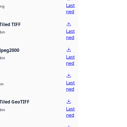
Last
ng
ned
Tiled TIFF
Last
bin
ned
Jpeg2000
Last
bin
ned
Last
bin
ned
Tiled GeoTIFF
Last
bin
ned