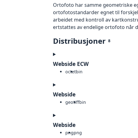
Ortofoto har samme geometriske egen
ortofotostandarder egnet til forskjel
arbeidet med kontroll av kartkonstruk
ertstattes av endelige ortofoto når 
Distribusjoner
8
Webside ECW
octet
bin
Webside
geotiff
bin
Webside
png
png