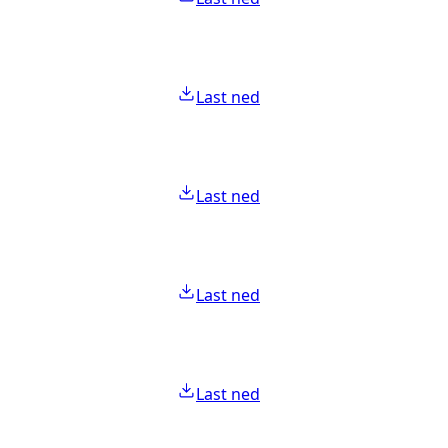
Last ned
Last ned
Last ned
Last ned