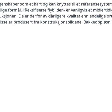
skaper som et kart og kan knyttes til et referansesystem. 
lige formål. «Rektifiserte flybilder» er vanligvis et midlert
sjonen. De er derfor av dårligere kvalitet enn endelige orto
disse er produsert fra konstruksjonsbildene. Bakkeoppløsnin