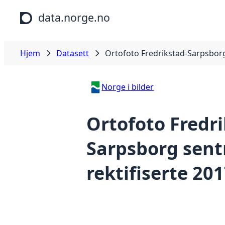
Hopp til hovedinnhold
data.norge.no
Hjem
Datasett
Ortofoto Fredrikstad-Sarpsborg
Norge i bilder
Ortofoto Fredri
Sarpsborg sen
rektifiserte 20