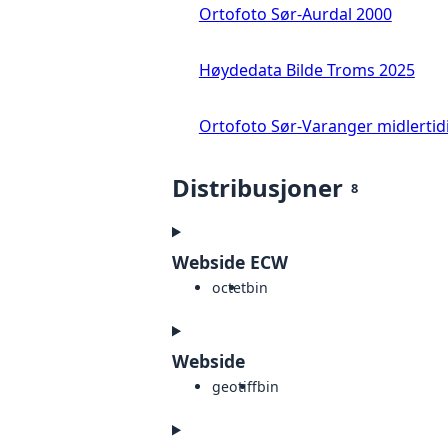
Ortofoto Sør-Aurdal 2000
Høydedata Bilde Troms 2025
Ortofoto Sør-Varanger midlertid
Distribusjoner
8
Webside ECW
octet
bin
Webside
geotiff
bin