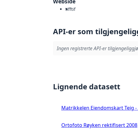
Webside
tiff
tif
API-er som tilgjengelig
Ingen registrerte API-er tilgjengeliggjø
Lignende datasett
Matrikkelen Eiendomskart Teig - 
Ortofoto Røyken rektifisert 2008