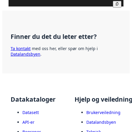
Kopier
Finner du det du leter etter?
Ta kontakt
med oss her, eller spør om hjelp i
Datalandsbyen
.
Datakataloger
Hjelp og veilednin
Datasett
Brukerveiledning
API-er
Datalandsbyen
Begreper
Teknisk