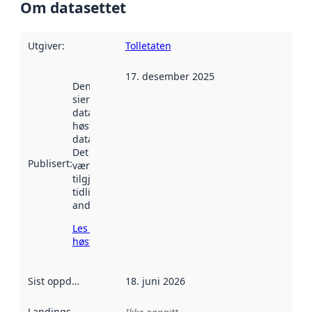
Om datasettet
Utgiver
:
Tolletaten
17. desember 2025
Denne datoen
sier når
datasettet ble
høstet av
data.norge.no.
Det kan ha
Publisert
:
vært
tilgjengelig
tidligere
andre steder.
Les mer om
høsting her
Sist oppdatert
:
18. juni 2026
Landingsside
: