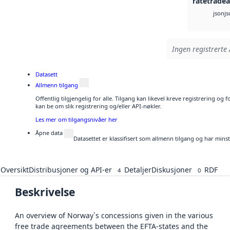
ratetrade
js
json
Ingen registrerte 
Datasett
Allmenn tilgang
Offentlig tilgjengelig for alle. Tilgang kan likevel kreve registrering o
kan be om slik registrering og/eller API-nøkler.
Les mer om tilgangsnivåer her
Åpne data
Datasettet er klassifisert som allmenn tilgang og har mins
Oversikt
Distribusjoner og API-er
Detaljer
Diskusjoner
RDF
4
0
Beskrivelse
An overview of Norway`s concessions given in the various
free trade agreements between the EFTA-states and the