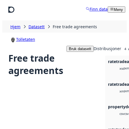
Hopp til hovedinnhold
Finn data
Meny
Hjem
Datasett
Free trade agreements
Tolletaten
Distribusjoner
Bruk datasett
4
Free trade
ratetrade
agreements
xm
xsd
ratetrade
xm
xml
csv
csv