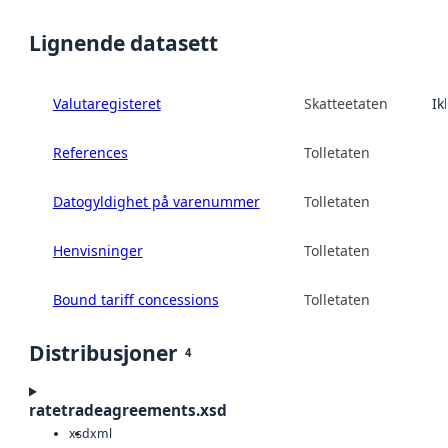
Lignende datasett
Valutaregisteret
Skatteetaten
Ik
References
Tolletaten
Datogyldighet på varenummer
Tolletaten
Henvisninger
Tolletaten
Bound tariff concessions
Tolletaten
Distribusjoner
4
ratetradeagreements.xsd
xsd
xml