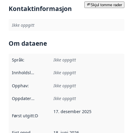
Skjul tomme rader
Kontaktinformasjon
Ikke oppgitt
Om dataene
Språk
:
Ikke oppgitt
Innholdsleverandører
Ikke oppgitt
:
Opphav
:
Ikke oppgitt
Oppdateringsfrekvens
Ikke oppgitt
:
17. desember 2025
Først utgitt
:
Denne datoen sier når dataene i dette datasettet 
Sist oppdatert
:
18. juni 2026