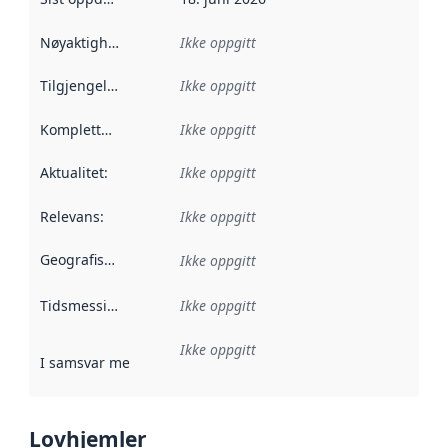
Nøyaktighet
:
Ikke oppgitt
Tilgjengelighet
:
Ikke oppgitt
Kompletthet
:
Ikke oppgitt
Aktualitet
:
Ikke oppgitt
Relevans
:
Ikke oppgitt
Geografisk avgrensning
:
Ikke oppgitt
Tidsmessig avgrensning
Ikke oppgitt
:
Ikke oppgitt
I samsvar med
:
Referanse til en implementasjonsregel eller a
Lovhjemler