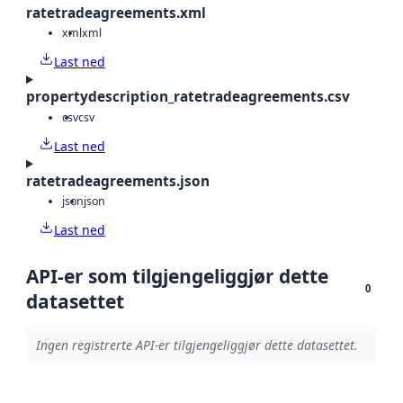
ratetradeagreements.xml
xml
xml
Last ned
propertydescription_ratetradeagreements.csv
csv
csv
Last ned
ratetradeagreements.json
json
json
Last ned
API-er som tilgjengeliggjør dette
0
datasettet
Ingen registrerte API-er tilgjengeliggjør dette datasettet.