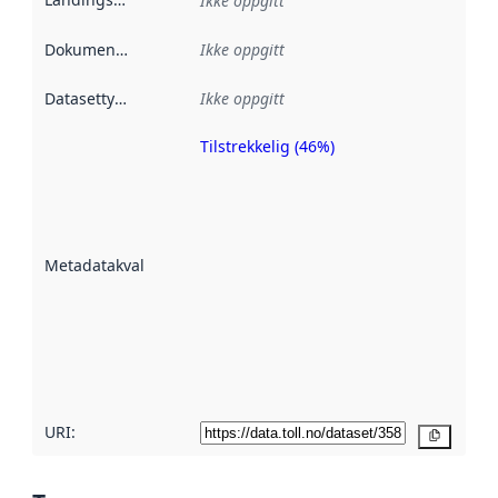
Ikke oppgitt
Dokumentasjon
:
Ikke oppgitt
Datasettype
:
Ikke oppgitt
Tilstrekkelig (46%)
Metadatakvalitet
er en indikator
på hvor godt
datasettene er
beskrevet ved
Metadatakvalitet
:
hjelp
avmetadata.
Les mer om
metadatakvalitet
her
URI:
Kopier