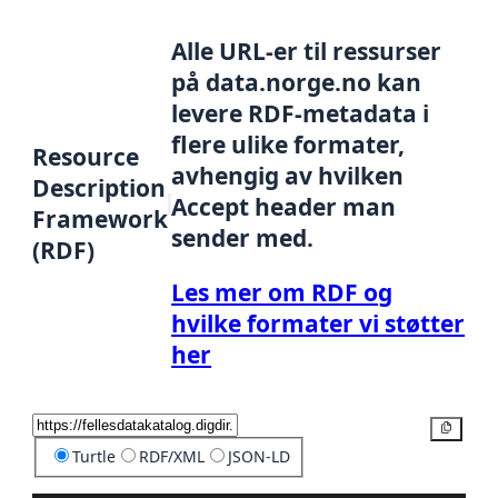
Alle URL-er til ressurser
på data.norge.no kan
levere RDF-metadata i
flere ulike formater,
Resource
avhengig av hvilken
Description
Accept header man
Framework
sender med.
(RDF)
Les mer om RDF og
hvilke formater vi støtter
her
Kopier
Turtle
RDF/XML
JSON-LD