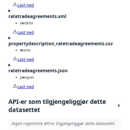
Last ned
ratetradeagreements.xml
xml
xml
Last ned
propertydescription_ratetradeagreements.csv
csv
csv
Last ned
ratetradeagreements.json
json
json
Last ned
API-er som tilgjengeliggjør dette
0
datasettet
Ingen registrerte API-er tilgjengeliggjør dette datasettet.